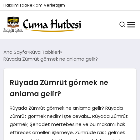
Hakkımızda
Reklam Ver
İletişim
HUTBELER
Ana Sayfa
Rüya Tabirleri
Rüyada Zümrüt görmek ne anlama gelir?
GÜNDEM
Rüyada Zümrüt görmek ne
anlama gelir?
DINI BILGILER
Rüyada Zümrüt görmek ne anlama gelir? Rüyada
Zümrüt görmek nedir? İşte cevabı… Rüyada Zümrüt
DUALAR VE ZIKIRLER
görmek; Şehadet mertebesine ve bu makamı hak
ettirecek amelleri işlemeye, Zümrüde rast gelmek