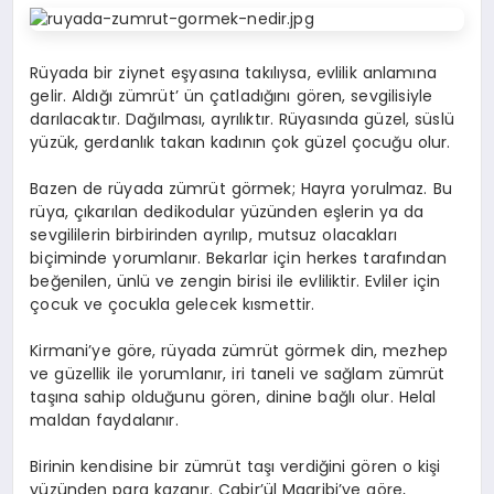
Rüyada bir ziynet eşyasına takılıysa, evlilik anlamına
gelir. Aldığı zümrüt’ ün çatladığını gören, sevgilisiyle
darılacaktır. Dağılması, ayrılıktır. Rüyasında güzel, süslü
yüzük, gerdanlık takan kadının çok güzel çocuğu olur.
Bazen de rüyada zümrüt görmek; Hayra yorulmaz. Bu
rüya, çıkarılan dedikodular yüzünden eşlerin ya da
sevgililerin birbirinden ayrılıp, mutsuz olacakları
biçiminde yorumlanır. Bekarlar için herkes tarafından
beğenilen, ünlü ve zengin birisi ile evliliktir. Evliler için
çocuk ve çocukla gelecek kısmettir.
Kirmani’ye göre, rüyada zümrüt görmek din, mezhep
ve güzellik ile yorumlanır, iri taneli ve sağlam zümrüt
taşına sahip olduğunu gören, dinine bağlı olur. Helal
maldan faydalanır.
Birinin kendisine bir zümrüt taşı verdiğini gören o kişi
yüzünden para kazanır. Cabir’ül Magribi’ye göre,