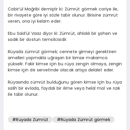
Cabir’ül Mağribi demiştir ki: Zümrüt görmek cariye ile,
bir rivayete göre iyi sözle tabir olunur. Birisine zümrüt
veren, ona iyi kelam eder.
Ebu Said’ül Vaaz diyor ki: Zümrüt, ahlaklı bir şahsın ve
sadık bir dostun temsilcisidir.
Rüyada zümrüt görmek; cennete girmeyi gerektiren
amelleri yapmakla uğraşan bir kimse makamca
yükselir. Fakir kimse için bu rüya zengin olmaya, zengin
kimse için de servetinde olacak artışa delalet eder.
Rüyasında zümrüt bulduğunu gören kimse için bu rüya
salih bir evlada, faydalı bir ilime veya helal mal ve rızık
ile tabir olunur.
#Rüyada Zümrüt
#Rüyada Zümrüt görmek