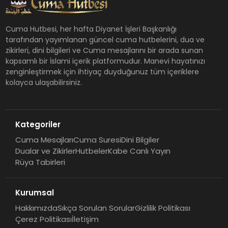
Cuma Hutbesi, her hafta Diyanet İşleri Başkanlığı
tarafından yayımlanan güncel cuma hutbelerini, dua ve
zikirleri, dini bilgileri ve Cuma mesajlarını bir arada sunan
kapsamlı bir İslami içerik platformudur. Manevi hayatınızı
zenginleştirmek için ihtiyaç duyduğunuz tüm içeriklere
kolayca ulaşabilirsiniz.
Kategoriler
Cuma Mesajları
Cuma Suresi
Dini Bilgiler
Dualar ve Zikirler
Hutbeler
Kabe Canlı Yayın
Rüya Tabirleri
Kurumsal
Hakkımızda
Sıkça Sorulan Sorular
Gizlilik Politikası
Çerez Politikası
İletişim