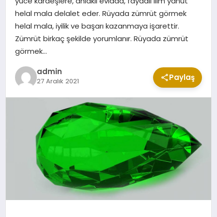
yüce kardeşlere, ahlaklı evlada, faydalı ilim yahut
CUMA MESAJLARI
helal mala delalet eder. Rüyada zümrüt görmek
helal mala, iyilik ve başarı kazanmaya işarettir.
Zümrüt birkaç şekilde yorumlanır. Rüyada zümrüt
KABE CANLI YAYIN
görmek…
admin
Paylaş
27 Aralık 2021