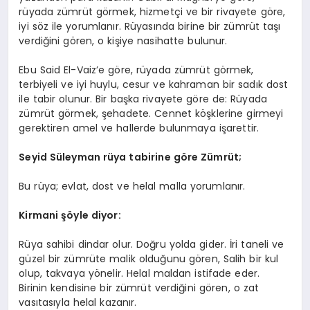
rüyada zümrüt görmek, hizmetçi ve bir rivayete göre,
iyi söz ile yorumlanır. Rüyasında birine bir zümrüt taşı
verdiğini gören, o kişiye nasihatte bulunur.
Ebu Said El-Vaiz’e göre, rüyada zümrüt görmek,
terbiyeli ve iyi huylu, cesur ve kahraman bir sadık dost
ile tabir olunur. Bir başka rivayete göre de: Rüyada
zümrüt görmek, şehadete. Cennet köşklerine girmeyi
gerektiren amel ve hallerde bulunmaya işarettir.
Seyid Süleyman rüya tabirine göre Zümrüt;
Bu rüya; evlat, dost ve helal malla yorumlanır.
Kirmani şöyle diyor:
Rüya sahibi dindar olur. Doğru yolda gider. İri taneli ve
güzel bir zümrüte malik olduğunu gören, Salih bir kul
olup, takvaya yönelir. Helal maldan istifade eder.
Birinin kendisine bir zümrüt verdiğini gören, o zat
vasıtasıyla helal kazanır.