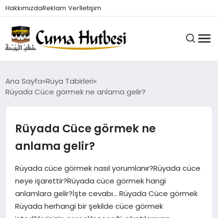
Hakkımızda
Reklam Ver
İletişim
HUTBELER
Ana Sayfa
Rüya Tabirleri
Rüyada Cüce görmek ne anlama gelir?
GÜNDEM
Rüyada Cüce görmek ne
anlama gelir?
DINI BILGILER
Rüyada cüce görmek nasıl yorumlanır?Rüyada cüce
neye işarettir?Rüyada cüce görmek hangi
DUALAR VE ZIKIRLER
anlamlara gelir?İşte cevabı… Rüyada Cüce görmek
Rüyada herhangi bir şekilde cüce görmek