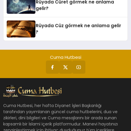
Rüyada Cüret görmek ne anlama
gelir?
Rüyada Cüz görmek ne anlama gelir
?
Cuma Hutbesi
Cuma Hutbesi, her hafta Diyanet İşleri Başkanlığı
tarafından yayımlanan güncel cuma hutbelerini, dua ve
zikirleri, dini bilgileri ve Cuma mesajlarını bir arada sunan
kapsamlı bir İslami içerik platformudur. Manevi hayatınızı
zenginleştirmek için ihtiyaç duyduğunuz tüm içeriklere