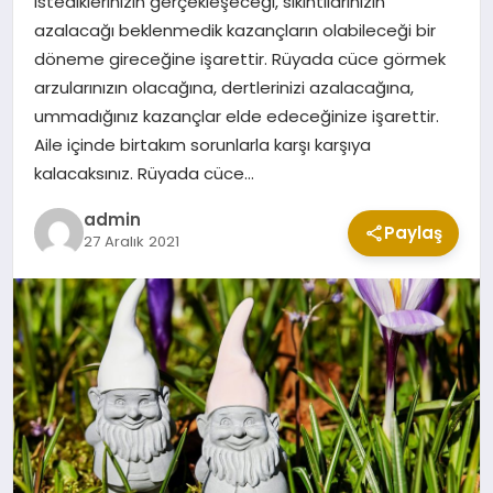
istediklerinizin gerçekleşeceği, sıkıntılarınızın
CUMA MESAJLARI
azalacağı beklenmedik kazançların olabileceği bir
döneme gireceğine işarettir. Rüyada cüce görmek
arzularınızın olacağına, dertlerinizi azalacağına,
KABE CANLI YAYIN
ummadığınız kazançlar elde edeceğinize işarettir.
Aile içinde birtakım sorunlarla karşı karşıya
kalacaksınız. Rüyada cüce…
admin
Paylaş
27 Aralık 2021