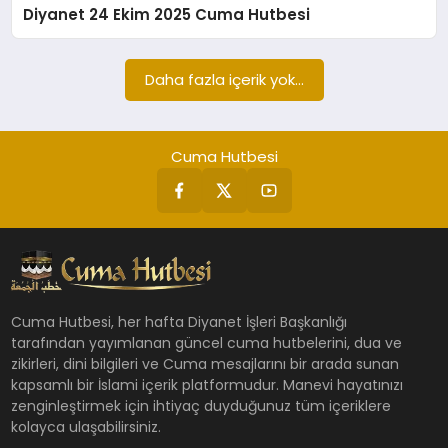
Diyanet 24 Ekim 2025 Cuma Hutbesi
Daha fazla içerik yok...
Cuma Hutbesi
Cuma Hutbesi, her hafta Diyanet İşleri Başkanlığı
tarafından yayımlanan güncel cuma hutbelerini, dua ve
zikirleri, dini bilgileri ve Cuma mesajlarını bir arada sunan
kapsamlı bir İslami içerik platformudur. Manevi hayatınızı
zenginleştirmek için ihtiyaç duyduğunuz tüm içeriklere
kolayca ulaşabilirsiniz.