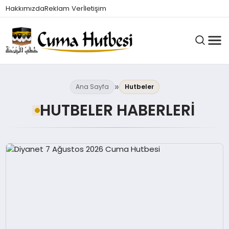
Hakkımızda
Reklam Ver
İletişim
HUTBELER
Ana Sayfa
Hutbeler
HUTBELER HABERLERI
GÜNDEM
DINI BILGILER
DUALAR VE ZIKIRLER