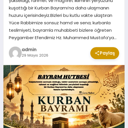
yükseldiği, rahmet ve mağfiret ikliminin yeryüzünü
CUMA MESAJLARI
kuşattığı bir Kurban Bayramı’na daha ulaşmanın
huzuru içerisindeyiz.Bizleri bu kutlu vakte ulaştıran
Yüce Rabbimize sonsuz hamd ve sena; kurbanla
KABE CANLI YAYIN
teslimiyeti, bayramla muhabbeti bizlere öğreten
Peygamber Efendimiz Hz. Muhammed Mustafa’ya…
admin
Paylaş
29 Mayıs 2026