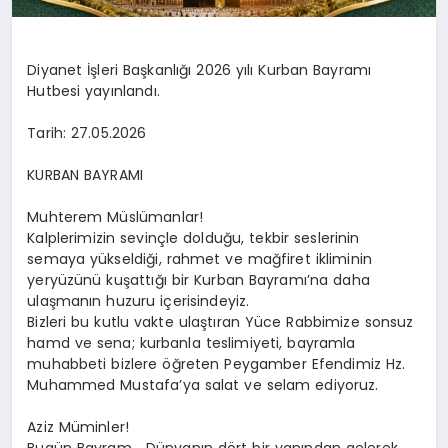
Diyanet İşleri Başkanlığı 2026 yılı Kurban Bayramı
Hutbesi yayınlandı.
Tarih: 27.05.2026
KURBAN BAYRAMI
Muhterem Müslümanlar!
Kalplerimizin sevinçle dolduğu, tekbir seslerinin
semaya yükseldiği, rahmet ve mağfiret ikliminin
yeryüzünü kuşattığı bir Kurban Bayramı’na daha
ulaşmanın huzuru içerisindeyiz.
Bizleri bu kutlu vakte ulaştıran Yüce Rabbimize sonsuz
hamd ve sena; kurbanla teslimiyeti, bayramla
muhabbeti bizlere öğreten Peygamber Efendimiz Hz.
Muhammed Mustafa’ya salat ve selam ediyoruz.
Aziz Müminler!
Bugün Bayram… Dünyanın dört bir yanından gelerek