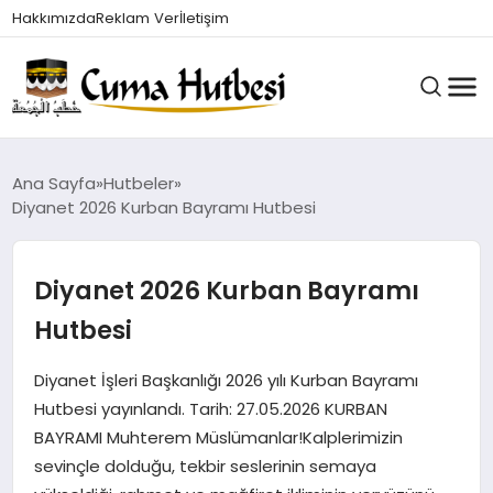
Hakkımızda
Reklam Ver
İletişim
HUTBELER
Ana Sayfa
Hutbeler
Diyanet 2026 Kurban Bayramı Hutbesi
GÜNDEM
Diyanet 2026 Kurban Bayramı
Hutbesi
DINI BILGILER
Diyanet İşleri Başkanlığı 2026 yılı Kurban Bayramı
Hutbesi yayınlandı. Tarih: 27.05.2026 KURBAN
DUALAR VE ZIKIRLER
BAYRAMI Muhterem Müslümanlar!Kalplerimizin
sevinçle dolduğu, tekbir seslerinin semaya