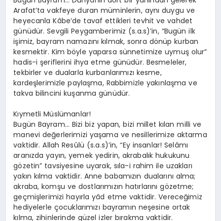
Arafat’ta vakfeye duran müminlerin, aynı duygu ve
heyecanla Kâbe’de tavaf ettikleri tevhit ve vahdet
günüdür. Sevgili Peygamberimiz (s.a.s)’in, “Bugün ilk
işimiz, bayram namazını kılmak, sonra dönüp kurban
kesmektir. Kim böyle yaparsa sünnetimize uymuş olur”
hadis-i şeriflerini ihya etme günüdür. Besmeleler,
tekbirler ve dualarla kurbanlarımızı kesme,
kardeşlerimizle paylaşma, Rabbimizle yakınlaşma ve
takva bilincini kuşanma günüdür.
Kıymetli Müslümanlar!
Bugün Bayram… Bizi biz yapan, bizi millet kılan milli ve
manevi değerlerimizi yaşama ve nesillerimize aktarma
vaktidir. Allah Resûlü (s.a.s)’in, “Ey insanlar! Selâmı
aranızda yayın, yemek yedirin, akrabalık hukukunu
gözetin” tavsiyesine uyarak, sıla-i rahim ile uzakları
yakın kılma vaktidir. Anne babamızın dualarını alma;
akraba, komşu ve dostlarımızın hatırlarını gözetme;
geçmişlerimizi hayırla yâd etme vaktidir. Vereceğimiz
hediyelerle çocuklarımızı bayramın neşesine ortak
kılma, zihinlerinde güzel izler bırakma vaktidir.