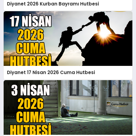
Diyanet 2026 Kurban Bayramı Hutbesi
Diyanet 17 Nisan 2026 Cuma Hutbesi