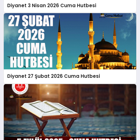
Diyanet 3 Nisan 2026 Cuma Hutbesi
Diyanet 27 Şubat 2026 Cuma Hutbesi