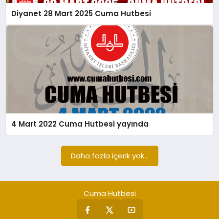
Diyanet 28 Mart 2025 Cuma Hutbesi
4 Mart 2022 Cuma Hutbesi yayında
Daha fazla içerik yok...
Cuma Hutbesi