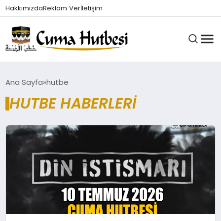
Hakkımızda
Reklam Ver
İletişim
HUTBELER
Ana Sayfa
hutbe
HUTBE HABERLERI
GÜNDEM
DINI BILGILER
DUALAR VE ZIKIRLER