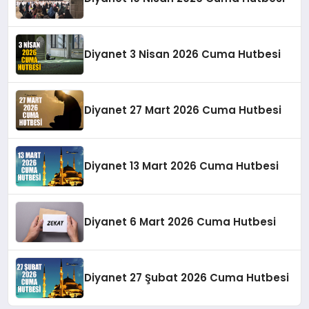
Diyanet 3 Nisan 2026 Cuma Hutbesi
Diyanet 27 Mart 2026 Cuma Hutbesi
Diyanet 13 Mart 2026 Cuma Hutbesi
Diyanet 6 Mart 2026 Cuma Hutbesi
Diyanet 27 Şubat 2026 Cuma Hutbesi