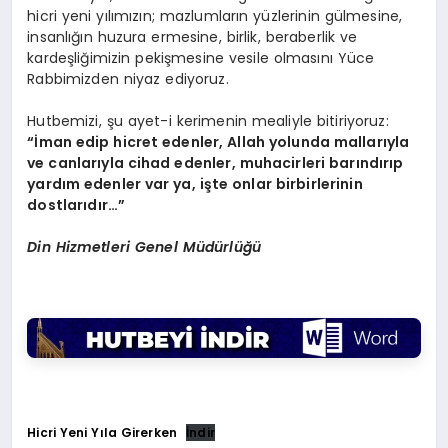
hicri yeni yılımızın; mazlumların yüzlerinin gülmesine,
insanlığın huzura ermesine, birlik, beraberlik ve
kardeşliğimizin pekişmesine vesile olmasını Yüce
Rabbimizden niyaz ediyoruz.
Hutbemizi, şu ayet-i kerimenin mealiyle bitiriyoruz:
“İman edip hicret edenler, Allah yolunda mallarıyla
ve canlarıyla cihad edenler, muhacirleri barındırıp
yardım edenler var ya, işte onlar birbirlerinin
dostlarıdır…”
Din Hizmetleri Genel Müdürlüğü
Hicri Yeni Yıla Girerken
İndir