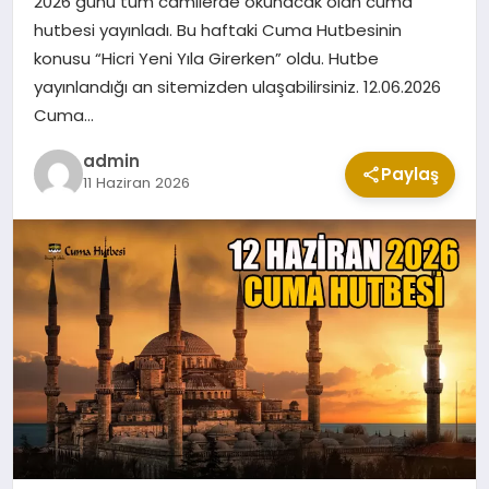
2026 günü tüm camilerde okunacak olan cuma
CUMA MESAJLARI
hutbesi yayınladı. Bu haftaki Cuma Hutbesinin
konusu “Hicri Yeni Yıla Girerken” oldu. Hutbe
yayınlandığı an sitemizden ulaşabilirsiniz. 12.06.2026
KABE CANLI YAYIN
Cuma…
admin
Paylaş
11 Haziran 2026