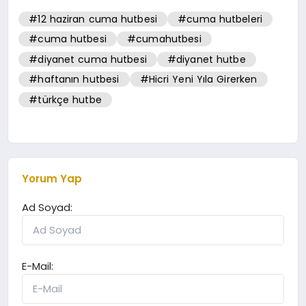
#12 haziran cuma hutbesi
#cuma hutbeleri
#cuma hutbesi
#cumahutbesi
#diyanet cuma hutbesi
#diyanet hutbe
#haftanın hutbesi
#Hicri Yeni Yıla Girerken
#türkçe hutbe
Yorum Yap
Ad Soyad:
E-Mail: