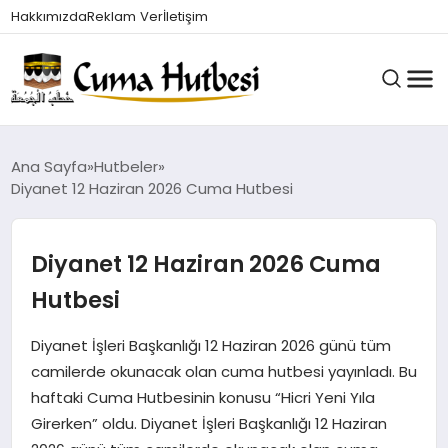
Hakkımızda
Reklam Ver
İletişim
HUTBELER
Ana Sayfa
Hutbeler
Diyanet 12 Haziran 2026 Cuma Hutbesi
GÜNDEM
Diyanet 12 Haziran 2026 Cuma
Hutbesi
DINI BILGILER
Diyanet İşleri Başkanlığı 12 Haziran 2026 günü tüm
camilerde okunacak olan cuma hutbesi yayınladı. Bu
DUALAR VE ZIKIRLER
haftaki Cuma Hutbesinin konusu “Hicri Yeni Yıla
Girerken” oldu. Diyanet İşleri Başkanlığı 12 Haziran