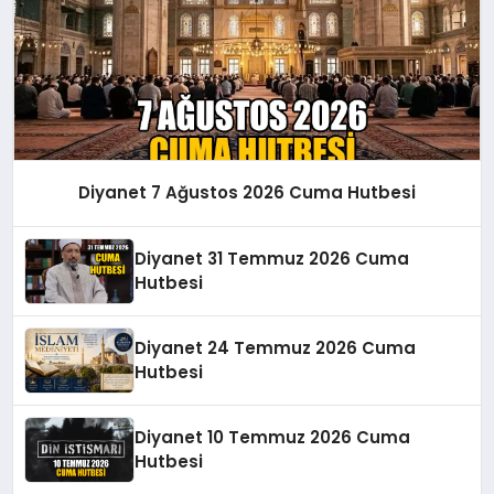
Diyanet 7 Ağustos 2026 Cuma Hutbesi
Diyanet 31 Temmuz 2026 Cuma
Hutbesi
Diyanet 24 Temmuz 2026 Cuma
Hutbesi
Diyanet 10 Temmuz 2026 Cuma
Hutbesi