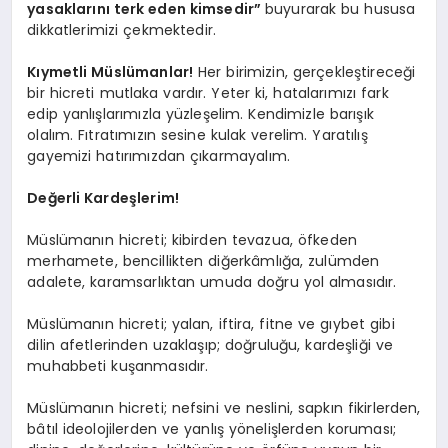
yasaklarını terk eden kimsedir”
buyurarak bu hususa
dikkatlerimizi çekmektedir.
Kıymetli Müslümanlar!
Her birimizin, gerçekleştireceği
bir hicreti mutlaka vardır. Yeter ki, hatalarımızı fark
edip yanlışlarımızla yüzleşelim. Kendimizle barışık
olalım. Fıtratımızın sesine kulak verelim. Yaratılış
gayemizi hatırımızdan çıkarmayalım.
Değerli Kardeşlerim!
Müslümanın hicreti; kibirden tevazua, öfkeden
merhamete, bencillikten diğerkâmlığa, zulümden
adalete, karamsarlıktan umuda doğru yol almasıdır.
Müslümanın hicreti; yalan, iftira, fitne ve gıybet gibi
dilin afetlerinden uzaklaşıp; doğruluğu, kardeşliği ve
muhabbeti kuşanmasıdır.
Müslümanın hicreti; nefsini ve neslini, sapkın fikirlerden,
bâtıl ideolojilerden ve yanlış yönelişlerden koruması;