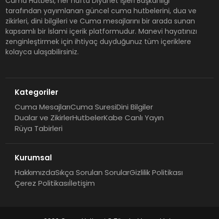
Cuma Hutbesi, her hafta Diyanet İşleri Başkanlığı
tarafından yayımlanan güncel cuma hutbelerini, dua ve
zikirleri, dini bilgileri ve Cuma mesajlarını bir arada sunan
kapsamlı bir İslami içerik platformudur. Manevi hayatınızı
zenginleştirmek için ihtiyaç duyduğunuz tüm içeriklere
kolayca ulaşabilirsiniz.
Kategoriler
Cuma Mesajları
Cuma Suresi
Dini Bilgiler
Dualar ve Zikirler
Hutbeler
Kabe Canlı Yayın
Rüya Tabirleri
Kurumsal
Hakkımızda
Sıkça Sorulan Sorular
Gizlilik Politikası
Çerez Politikası
İletişim