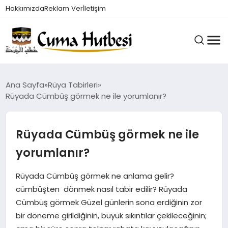
Hakkımızda
Reklam Ver
İletişim
HUTBELER
Ana Sayfa
Rüya Tabirleri
Rüyada Cümbüş görmek ne ile yorumlanır?
GÜNDEM
Rüyada Cümbüş görmek ne ile
yorumlanır?
DINI BILGILER
Rüyada Cümbüş görmek ne anlama gelir?
cümbüşten dönmek nasıl tabir edilir? Rüyada
DUALAR VE ZIKIRLER
Cümbüş görmek Güzel günlerin sona erdiğinin zor
bir döneme girildiğinin, büyük sıkıntılar çekileceğinin;