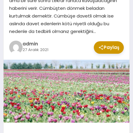
ama bir süre sonra tekrar rahata kavuşulacağının
CUMA MESAJLARI
haberini verir. Cümbüşten dönmek beladan
kurtulmak demektir. Cümbüşe davetli olmak ise
aslında davet edenlerin kötü niyetli olduğu bu
KABE CANLI YAYIN
nedenle da tedbirli olmanız gerektiğini…
admin
Paylaş
27 Aralık 2021