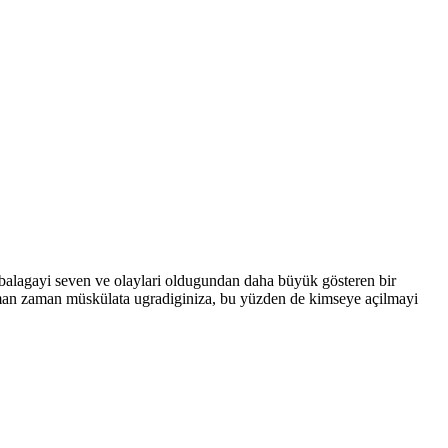
lagayi seven ve olaylari oldugundan daha büyük gösteren bir
aman zaman müskülata ugradiginiza, bu yüzden de kimseye açilmayi