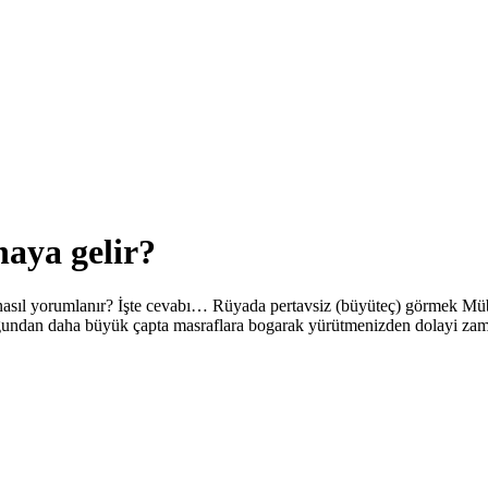
aya gelir?
ıl yorumlanır? İşte cevabı… Rüyada pertavsiz (büyüteç) görmek Müba
ldugundan daha büyük çapta masraflara bogarak yürütmenizden dolayi z