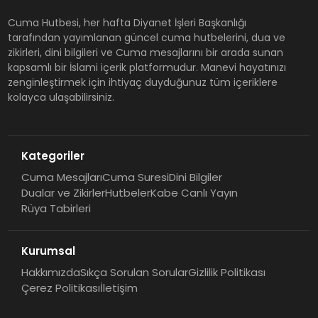
Cuma Hutbesi, her hafta Diyanet İşleri Başkanlığı
tarafından yayımlanan güncel cuma hutbelerini, dua ve
zikirleri, dini bilgileri ve Cuma mesajlarını bir arada sunan
kapsamlı bir İslami içerik platformudur. Manevi hayatınızı
zenginleştirmek için ihtiyaç duyduğunuz tüm içeriklere
kolayca ulaşabilirsiniz.
Kategoriler
Cuma Mesajları
Cuma Suresi
Dini Bilgiler
Dualar ve Zikirler
Hutbeler
Kabe Canlı Yayın
Rüya Tabirleri
Kurumsal
Hakkımızda
Sıkça Sorulan Sorular
Gizlilik Politikası
Çerez Politikası
İletişim