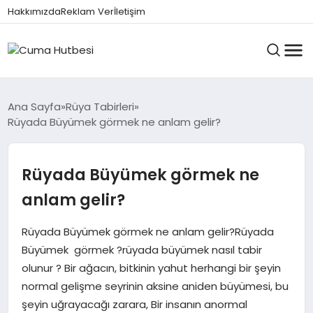
Hakkımızda
Reklam Ver
İletişim
HUTBELER
Ana Sayfa
Rüya Tabirleri
Rüyada Büyümek görmek ne anlam gelir?
GÜNDEM
Rüyada Büyümek görmek ne
anlam gelir?
DINI BILGILER
Rüyada Büyümek görmek ne anlam gelir?Rüyada
Büyümek görmek ?rüyada büyümek nasıl tabir
DUALAR VE ZIKIRLER
olunur ? Bir ağacın, bitkinin yahut herhangi bir şeyin
normal gelişme seyrinin aksine aniden büyümesi, bu
şeyin uğrayacağı zarara, Bir insanın anormal
CUMA MESAJLARI