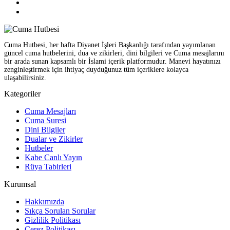
Cuma Hutbesi, her hafta Diyanet İşleri Başkanlığı tarafından yayımlanan
güncel cuma hutbelerini, dua ve zikirleri, dini bilgileri ve Cuma mesajlarını
bir arada sunan kapsamlı bir İslami içerik platformudur. Manevi hayatınızı
zenginleştirmek için ihtiyaç duyduğunuz tüm içeriklere kolayca
ulaşabilirsiniz.
Kategoriler
Cuma Mesajları
Cuma Suresi
Dini Bilgiler
Dualar ve Zikirler
Hutbeler
Kabe Canlı Yayın
Rüya Tabirleri
Kurumsal
Hakkımızda
Sıkça Sorulan Sorular
Gizlilik Politikası
Çerez Politikası