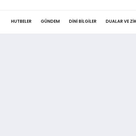
HUTBELER
GÜNDEM
DINI BILGILER
DUALAR VE ZIK