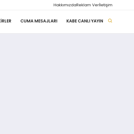
Hakkımızda
Reklam Ver
İletişim
IRLER
CUMA MESAJLARI
KABE CANLI YAYIN