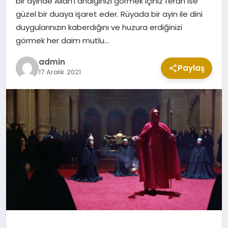
bir ayinde Allah’ı andığınızı görmek içiniz ferah ise
CUMA MESAJLARI
güzel bir duaya işaret eder. Rüyada bir ayin ile dini
duygularınızın kaberdığını ve huzura erdiğinizi
görmek her daim mutlu…
KABE CANLI YAYIN
admin
Paylaş
17 Aralık 2021