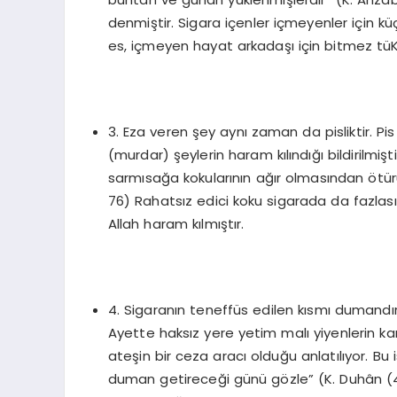
denmiştir. Sigara içenler içmeyenler için kü
es, içmeyen hayat arkadaşı için bitmez tüKe
3. Eza veren şey aynı zaman da pisliktir. Pis
(murdar) şeylerin haram kılındığı bildirilmiş
sarmısağa kokularının ağır olmasından ötürü 
76) Rahatsız edici koku sigarada da fazlasıy
Allah haram kılmıştır.
4. Sigaranın teneffüs edilen kısmı dumandır,
Ayette haksız yere yetim malı yiyenlerin karı
ateşin bir ceza aracı olduğu anlatılıyor. Bu
duman getireceği günü gözle” (K. Duhân (4