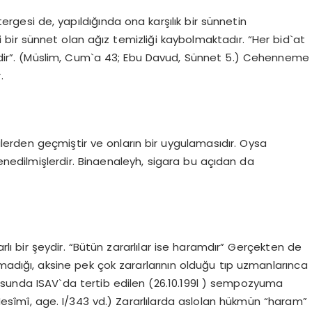
tergesi de, yapıldığında ona karşılık bir sünnetin
i bir sünnet olan ağız temizliği kaybolmaktadır. “Her bid`at
dir”. (Müslim, Cum`a 43; Ebu Davud, Sünnet 5.) Cehenneme
.
ilerden geçmiştir ve onların bir uygulamasıdır. Oysa
dilmişlerdir. Binaenaleyh, sigara bu açıdan da
rlı bir şeydir. “Bütün zararlılar ise haramdır” Gerçekten de
madığı, aksine pek çok zararlarının olduğu tıp uzmanlarınca
usunda ISAV`da tertib edilen (26.10.199l ) sempozyuma
Nesîmî, age. I/343 vd.) Zararlılarda aslolan hükmün “haram”