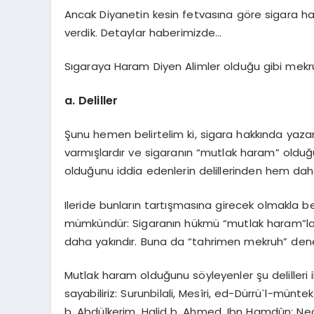
Ancak Diyanetin kesin fetvasına göre sigara ha
verdik. Detaylar haberimizde…
Sıgaraya Haram Diyen Alimler olduğu gibi mekruh
a. Deliller
Şunu hemen belirtelim ki, sigara hakkında yaz
varmışlardır ve sigaranın “mutlak haram” olduğ
olduğunu iddia edenlerin delillerinden hem dah
Ileride bunların tartışmasına girecek olmakla
mümkündür: Sigaranın hükmü “mutlak haram”la
daha yakındır. Buna da “tahrimen mekruh” deneb
Mutlak haram olduğunu söyleyenler şu delilleri i
sayabiliriz: Surunbilali, Mesîri, ed-Dürrü`l-mü
b. Abdülkerim, Halid b. Ahmed, Ibn Hamdûn; Nec