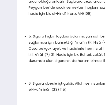
aracı olduğu anlatılır. Suçlulara ceza aracı 
Peygamber`de sıcak yemekten hoşlanmazlar 
hadis için bk. el-Hindî, Kenz. VN/109)
5. Sigara hiçbir faydası bulunmayan safi bir i
sağlaması için bahsettiği “mal`ın (K. Nisâ (
Oysa pekçok ayet ve hadislerle hem israf h
l41; A`râf (7) 31; Hadis için bk. Buhari, zekât
durumda olan sigaranın da haram olması ik
6. Sigara abesle iştigaldir. Allah ise insanlar
el-Mü`minûn (23) 115)