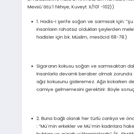
Mevsû`âtü`l fıkhıye, Kuveyt X/101 -102))
1. Hadis-i şerife soğan ve sarmısak için: “ş
insanların rahatsız oldukları şeylerden mele
hadisler için bk. Müslim, mesâcid 68-78.)
Sigaranın kokusu soğan ve sarmısaktan daha a
Insanlarla devamlı beraber olmak zorunda 
ağız kokusunu gideremez. Ağzı kokarken de
camiye gelmemesini gerektirir. Böyle son
2. Buna bağlı olarak her türlü canlıya ve ö
: “Mü`min erkekler ve Mü`min kadınlara hake
buhtan ve günah yüklenmişlerdir” (K. Ahzâb