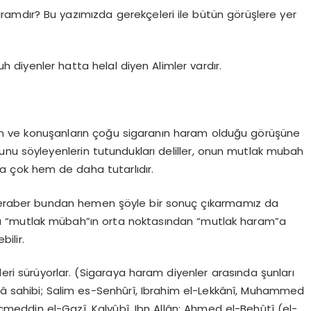
ramdır? Bu yazımızda gerekçeleri ile bütün görüşlere yer
 diyenler hatta helal diyen Alimler vardır.
an ve konuşanların çoğu sigaranın haram olduğu görüşüne
unu söyleyenlerin tutundukları deliller, onun mutlak mubah
a çok hem de daha tutarlıdır.
 beraber bundan hemen şöyle bir sonuç çıkarmamız da
 “mutlak mübah”ın orta noktasından “mutlak haram”a
ilir.
leri sürüyorlar. (Sigaraya haram diyenler arasında şunları
ntekâ sahibi; Salim es-Senhûrî, Ibrahim el-Lekkânî, Muhammed
meddin el-Gazî, Kalyûbî, Ibn Allân; Ahmed el-Behûtî (el-