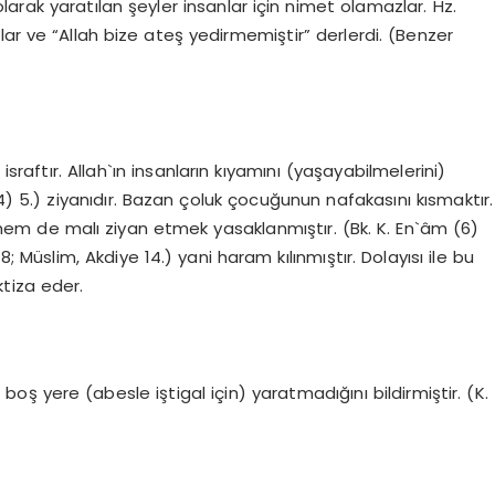
olarak yaratılan şeyler insanlar için nimet olamazlar. Hz.
ve “Allah bize ateş yedirmemiştir” derlerdi. (Benzer
sraftır. Allah`ın insanların kıyamını (yaşayabilmelerini)
4) 5.) ziyanıdır. Bazan çoluk çocuğunun nafakasını kısmaktır.
em de malı ziyan etmek yasaklanmıştır. (Bk. K. En`âm (6)
 18; Müslim, Akdiye 14.) yani haram kılınmıştır. Dolayısı ile bu
tiza eder.
ı boş yere (abesle iştigal için) yaratmadığını bildirmiştir. (K.