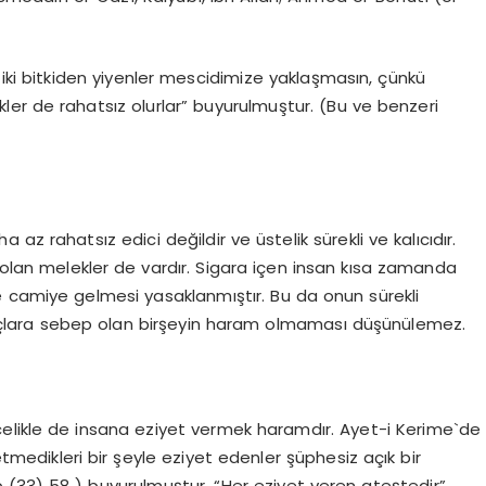
u iki bitkiden yiyenler mescidimize yaklaşmasın, çünkü
kler de rahatsız olurlar” buyurulmuştur. (Bu ve benzeri
z rahatsız edici değildir ve üstelik sürekli ve kalıcıdır.
olan melekler de vardır. Sigara içen insan kısa zamanda
 camiye gelmesi yasaklanmıştır. Bu da onun sürekli
uçlara sebep olan birşeyin haram olmaması düşünülemez.
ncelikle de insana eziyet vermek haramdır. Ayet-i Kerime`de
tmedikleri bir şeyle eziyet edenler şüphesiz açık bir
 (33) 58 ) buyurulmuştur. “Her eziyet veren ateştedir”