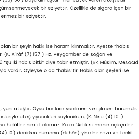
çümsenmeyecek bir eziyettir. Özellikle de sigara içen bir
rimez bir eziyettir.
 olan bir şeyin hakkı ise haram kılınmaktır. Ayette “habis
tir. (K. A`râf (7) l57 ) Hz. Peygamber de soğan ve
“şu iki habis bitki” diye tabir etmiştir. (Bk. Müslim, Mesacıd
la vardır. Öyleyse o da “habis”tir. Habis olan şeyleri ise
 yani ateştir. Oysa bunların yenilmesi ve içilmesi haramdır.
nlarıyle ateş yiyecekleri söylenirken, (K. Nisa (4) 10. )
 ise helâl bir nimet olamaz. Keza “Artık semanın açıkça bir
4) l0.) denirken dumanın (duhân) yine bir ceza ve tenkit