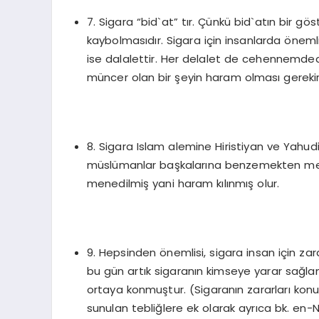
7. Sigara “bid`at” tır. Çünkü bid`atın bir gös
kaybolmasıdır. Sigara için insanlarda öneml
ise dalalettir. Her delalet de cehennemde
müncer olan bir şeyin haram olması gerekir
8. Sigara Islam alemine Hiristiyan ve Yahud
müslümanlar başkalarına benzemekten mene
menedilmiş yani haram kılınmış olur.
9. Hepsinden önemlisi, sigara insan için zara
bu gün artık sigaranın kimseye yarar sağla
ortaya konmuştur. (Sigaranın zararları kon
sunulan tebliğlere ek olarak ayrıca bk. en-