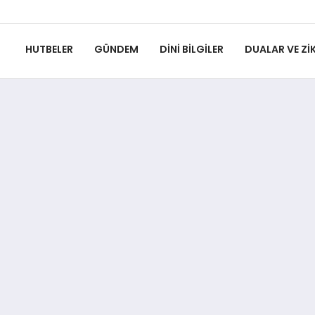
HUTBELER
GÜNDEM
DINI BILGILER
DUALAR VE ZIK