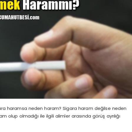
gara haramsa neden haram? Sigara haram değilse neden
lup olmadığı ile ilgili alimler arasında görüş ayrılığı