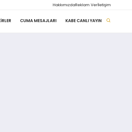
Hakkımızda
Reklam Ver
İletişim
IRLER
CUMA MESAJLARI
KABE CANLI YAYIN