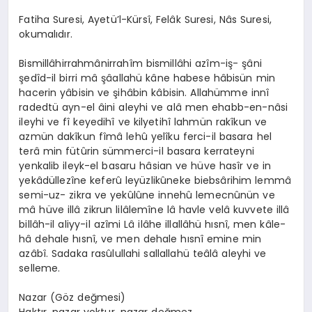
Fatiha Suresi, Ayetü’l-Kürsî, Felâk Suresi, Nâs Suresi,
okumalıdır.
Bismillâhirrahmânirrahîm bismillâhi azîm-iş- şâni
şedîd-il birri mâ şâallahü kâne habese hâbisün min
hacerin yâbisin ve şihâbin kâbisin. Allahümme innî
radedtü ayn-el âini aleyhi ve alâ men ehabb-en-nâsi
ileyhi ve fî keyedihî ve kilyetihî lahmün rakîkun ve
azmün dakîkun fîmâ lehû yelîku ferci-il basara hel
terâ min fütûrin sümmerci-il basara kerrateyni
yenkalib ileyk-el basaru hâsian ve hüve hasîr ve in
yekâdüllezîne keferû leyüzlikûneke biebsârihim lemmâ
semi-uz- zikra ve yekûlûne innehû lemecnûnün ve
mâ hüve illâ zikrun lilâlemîne lâ havle velâ kuvvete illâ
billâh-il aliyy-il azîmi Lâ ilâhe illallâhü hısnî, men kâle-
hâ dehale hısnî, ve men dehale hısnî emine min
azâbî. Sadaka rasûlullahi sallallahü teâlâ aleyhi ve
selleme.
Nazar (Göz değmesi)