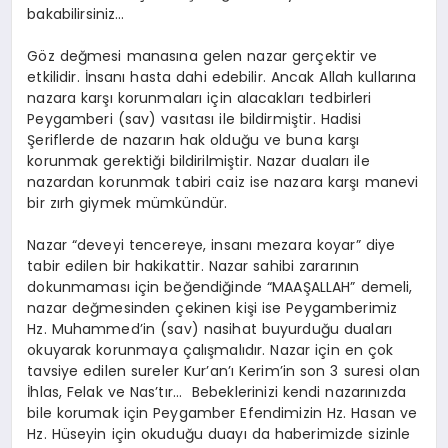
bakabilirsiniz…
Göz değmesi manasına gelen nazar gerçektir ve
etkilidir. İnsanı hasta dahi edebilir. Ancak Allah kullarına
nazara karşı korunmaları için alacakları tedbirleri
Peygamberi (sav) vasıtası ile bildirmiştir. Hadisi
Şeriflerde de nazarın hak olduğu ve buna karşı
korunmak gerektiği bildirilmiştir. Nazar duaları ile
nazardan korunmak tabiri caiz ise nazara karşı manevi
bir zırh giymek mümkündür.
Nazar “deveyi tencereye, insanı mezara koyar” diye
tabir edilen bir hakikattir. Nazar sahibi zararının
dokunmaması için beğendiğinde “MAAŞALLAH” demeli,
nazar değmesinden çekinen kişi ise Peygamberimiz
Hz. Muhammed’in (sav) nasihat buyurduğu duaları
okuyarak korunmaya çalışmalıdır. Nazar için en çok
tavsiye edilen sureler Kur’an’ı Kerim’in son 3 suresi olan
İhlas, Felak ve Nas’tır… Bebeklerinizi kendi nazarınızda
bile korumak için Peygamber Efendimizin Hz. Hasan ve
Hz. Hüseyin için okuduğu duayı da haberimizde sizinle