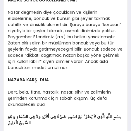
NAZAR BONCUĞU KULLANILIR MI?
Nazar değmesin diye çocukların ve kişilerin
elbiselerine, boncuk ve bunun gibi şeyler takmak
cahillik ve dinsizlik alametidir. Şuraya buraya “korusun”
niyetiyle bir şeyler takmak, asmak dinimizde yoktur.
Peygamber Efendimiz (a.s.) bu halleri yasaklamıştır.
Zaten aklı selim bir müslüman boncuk veya bu tür
şeylerin fayda getirmeyeceğini bilir. Boncuk sadece ve
sadece “dikkati dağıtmak, nazarı başka yöne çekmek
için kullanılabilir” diyen alimler vardır. Ancak asla
boncuktan medet umulmaz.
NAZARA KARŞI DUA
Dert, bela, fitne, hastalık, nazar, sihir ve zalimlerin
şerrinden korunmak için sabah akşam, üç defa
okunabilecek dua:
بِسْمِ اللَّهِ الَّذِى لاَ يَضُرّ ُ مَعَ اسْمِهِ شَيْءٌ فِي اْلاَرْدِ وَلاَ فِي السَّمَاءِ وَ هُوَ
السَّمِيعُ الْعَلِيمْ