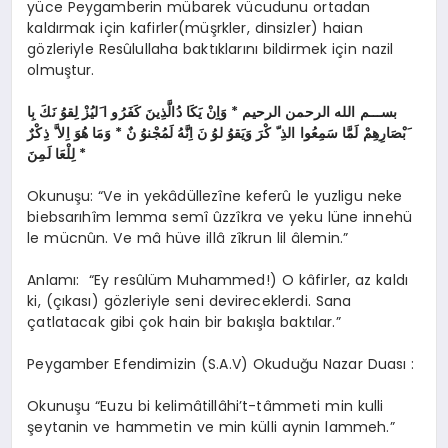
yüce Peygamberin mübarek vücudunu ortadan
kaldırmak için kafirler(müşrkler, dinsizler) haian
gözleriyle Resûlullaha baktıklarını bildirmek için nazil
olmuştur.
بســـم الله الرحمن الرحيم * وَاِنْ يَكَا دُالَّذِينَ كَفَرُو ا َليُزْ لِقوُ نَكَ بِا
َبْصَارِهِمْ لَمَّا سَمِعُوا الذِ ّ كْرَ وَيَقوُ لوُ نَ اِنَّهُ لَمُجْنوُ نٌ * وَمَا هُوَ اِلا َّ ذِكْرٌ
لِلْعَا لَمِنَ *
Okunuşu: “Ve in yekâdüllezîne keferû le yuzligu neke
biebsarıhîm lemma semî ûzzîkra ve yeku lüne innehü
le mücnûn. Ve mâ hüve illâ zîkrun lil âlemin.”
Anlamı: “Ey resûlüm Muhammed!) O kâfirler, az kaldı
ki, (çıkası) gözleriyle seni devireceklerdi. Sana
çatlatacak gibi çok hain bir bakışla baktılar.”
Peygamber Efendimizin (S.A.V) Okuduğu Nazar Duası :
Okunuşu “Euzu bi kelimâtillâhi’t-tâmmeti min kulli
şeytanin ve hammetin ve min külli aynin lammeh.”