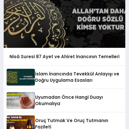
Nisâ Suresi 87 Ayet ve Ahiret İnancının Temelleri
İslam İnancında Tevekkül Anlayışı ve
Doğru Uygulama Esasları
Uyumadan Önce Hangi Duayı
Okumalıyız
Oruç Tutmak Ve Oruç Tutmanın
Fazileti