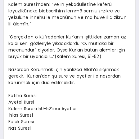
Kalem Suresi’nden: “Ve in yekadullezîne keferû
leyuzlikûneke biebsarihim lemmâ semiu’z-zikre ve
yekulûne innehu le mecnûnun ve ma huve illâ zikrun
lil âlemîn.”
“Gerçekten o küfredenler Kur’an-ı işittikleri zaman az
kaldı seni gözleriyle yıkacaklardı. “O, mutlaka bir
mecnundur” diyorlar. Oysa Kur’an bütün alemler için
büyük bir uyarıcıdır…”(Kalem Sûresi, 51-52)
Nazardan Korunmak için yanlızca Allah’a sığınmak
gerekir. Kur’an’dan şu sure ve ayetler ile nazardan
korunmak için dua edilmelidir.
Fatiha Suresi
Ayetel Kursi
Kalem Suresi 50-52’inci Ayetler
İhlas Suresi
Felak Suresi
Nas Suresi