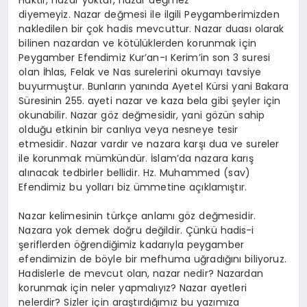
Haktır, nazar yoktur, nazar değmez
diyemeyiz. Nazar değmesi ile ilgili Peygamberimizden
nakledilen bir çok hadis mevcuttur. Nazar duası olarak
bilinen nazardan ve kötülüklerden korunmak için
Peygamber Efendimiz Kur’an-ı Kerim’in son 3 suresi
olan İhlas, Felak ve Nas surelerini okumayı tavsiye
buyurmuştur. Bunların yanında Ayetel Kürsi yani Bakara
Süresinin 255. ayeti nazar ve kaza bela gibi şeyler için
okunabilir. Nazar göz değmesidir, yani gözün sahip
olduğu etkinin bir canlıya veya nesneye tesir
etmesidir. Nazar vardır ve nazara karşı dua ve sureler
ile korunmak mümkündür. İslam’da nazara karış
alınacak tedbirler bellidir. Hz. Muhammed (sav)
Efendimiz bu yolları biz ümmetine açıklamıştır.
Nazar kelimesinin türkçe anlamı göz değmesidir.
Nazara yok demek doğru değildir. Çünkü hadis-i
şeriflerden öğrendiğimiz kadarıyla peygamber
efendimizin de böyle bir mefhuma uğradığını biliyoruz.
Hadislerle de mevcut olan, nazar nedir? Nazardan
korunmak için neler yapmalıyız? Nazar ayetleri
nelerdir? Sizler için araştırdığımız bu yazımıza