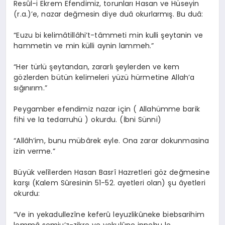
Resûl-i Ekrem Efendimiz, torunları Hasan ve Hüseyin
(r.a.)’e, nazar değmesin diye duâ okurlarmış. Bu duâ:
“Euzu bi kelimâtillâhi’t-tâmmeti min kulli şeytanin ve
hammetin ve min külli aynin lammeh.”
“Her türlü şeytandan, zararlı şeylerden ve kem
gözlerden bütün kelimeleri yüzü hürmetine Allah’a
sığınırım.”
Peygamber efendimiz nazar için ( Allahümme barik
fihi ve la tedarruhü ) okurdu. (İbni Sünni)
“Allâh’im, bunu mübârek eyle. Ona zarar dokunmasina
izin verme.”
Büyük velîlerden Hasan Basrî Hazretleri göz değmesine
karşı (Kalem Sûresinin 51-52. ayetleri olan) şu âyetleri
okurdu:
“Ve in yekadullezîne keferû leyuzlikûneke biebsarihim