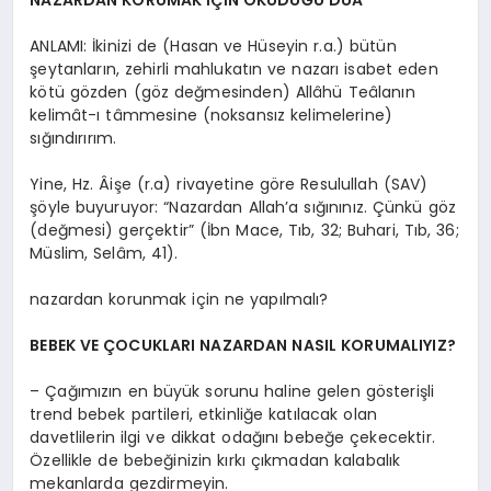
NAZARDAN KORUMAK İÇİN OKUDUĞU DUA
ANLAMI: İkinizi de (Hasan ve Hüseyin r.a.) bütün
şeytanların, zehirli mahlukatın ve nazarı isabet eden
kötü gözden (göz değmesinden) Allâhü Teâlanın
kelimât-ı tâmmesine (noksansız kelimelerine)
sığındırırım.
Yine, Hz. Âişe (r.a) rivayetine göre Resulullah (SAV)
şöyle buyuruyor: “Nazardan Allah’a sığınınız. Çünkü göz
(değmesi) gerçektir” (İbn Mace, Tıb, 32; Buhari, Tıb, 36;
Müslim, Selâm, 41).
nazardan korunmak için ne yapılmalı?
BEBEK VE ÇOCUKLARI NAZARDAN NASIL KORUMALIYIZ?
– Çağımızın en büyük sorunu haline gelen gösterişli
trend bebek partileri, etkinliğe katılacak olan
davetlilerin ilgi ve dikkat odağını bebeğe çekecektir.
Özellikle de bebeğinizin kırkı çıkmadan kalabalık
mekanlarda gezdirmeyin.