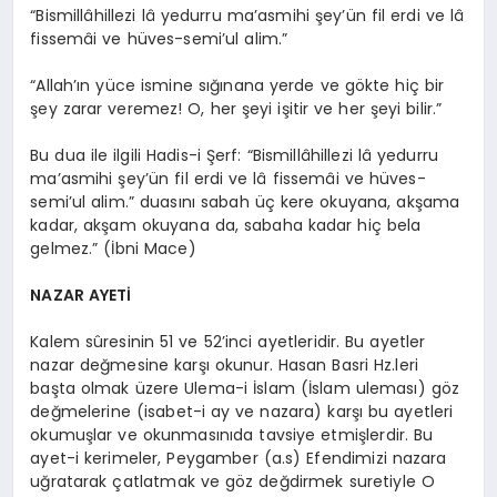
“Bismillâhillezi lâ yedurru ma’asmihi şey’ün fil erdi ve lâ
fissemâi ve hüves-semi’ul alim.”
“Allah’ın yüce ismine sığınana yerde ve gökte hiç bir
şey zarar veremez! O, her şeyi işitir ve her şeyi bilir.”
Bu dua ile ilgili Hadis-i Şerf: “Bismillâhillezi lâ yedurru
ma’asmihi şey’ün fil erdi ve lâ fissemâi ve hüves-
semi’ul alim.” duasını sabah üç kere okuyana, akşama
kadar, akşam okuyana da, sabaha kadar hiç bela
gelmez.” (İbni Mace)
NAZAR AYETİ
Kalem sûresinin 51 ve 52’inci ayetleridir. Bu ayetler
nazar değmesine karşı okunur. Hasan Basri Hz.leri
başta olmak üzere Ulema-i İslam (İslam uleması) göz
değmelerine (isabet-i ay ve nazara) karşı bu ayetleri
okumuşlar ve okunmasınıda tavsiye etmişlerdir. Bu
ayet-i kerimeler, Peygamber (a.s) Efendimizi nazara
uğratarak çatlatmak ve göz değdirmek suretiyle O