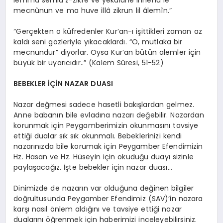
lemmâ semiu’z-zikre ve yekulûne innehu le
mecnûnun ve ma huve illâ zikrun lil âlemîn.”
“Gerçekten o küfredenler Kur’an-ı işittikleri zaman az
kaldı seni gözleriyle yıkacaklardı. “O, mutlaka bir
mecnundur” diyorlar. Oysa Kur’an bütün alemler için
büyük bir uyarıcıdır..” (Kalem Sûresi, 51-52)
BEBEKLER İÇİN NAZAR DUASI
Nazar değmesi sadece hasetli bakışlardan gelmez.
Anne babanın bile evladına nazarı değebilir. Nazardan
korunmak için Peygamberimizin okunmasını tavsiye
ettiği dualar sık sık okunmalı. Bebeklerinizi kendi
nazarınızda bile korumak için Peygamber Efendimizin
Hz. Hasan ve Hz. Hüseyin için okuduğu duayı sizinle
paylaşacağız. İşte bebekler için nazar duası…
Dinimizde de nazarın var olduğuna değinen bilgiler
doğrultusunda Peygamber Efendimiz (SAV)’in nazara
karşı nasıl önlem aldığını ve tavsiye ettiği nazar
dualarını öğrenmek için haberimizi inceleyebilirsiniz.