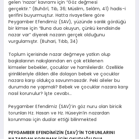
gelen ‘nazar’ kavramı için “Göz değmesi
gerçektir.” (Buhârî, Tıb, 36; Müslim, Selâm, 41) hadis-i
şerifini buyurmuştur. Hatta rivayetlere göre
Peygamber Efendimiz (SAV), yüzünde sarılık gördüğü
bir kimse için “Buna dua okuyun, çünkü kendisinde
nazar var” diyerek nazarın gerçek olduğunu
vurgulamıştır. (Buhari, Tıbb, 34)
Toplum içerisinde nazar değmeye yatkın olup
başkalarının nakışlarından en çok etkilenen
kimseler bebekler, çocuklar ve hamilelerdir. Özellikle
şirinlikleriyle dilden dile dolaşan bebek ve çocuklar
nazara karşı oldukça savunmasızdır. Peki aileler bu
durumda ne yapmalı? Bebek ve çocuklar nazara karşı
nasıl korunulur? İşte cevabı…
Peygamber Efendimiz (SAV)’in göz nuru olan biricik
torunları Hz. Hasan ve Hz. Hüseyin’in nazardan
korunması için dualar ettiği bilinmekted
PEYGAMBER EFENDİMİZİN (SAV)’İN TORUNLARINI