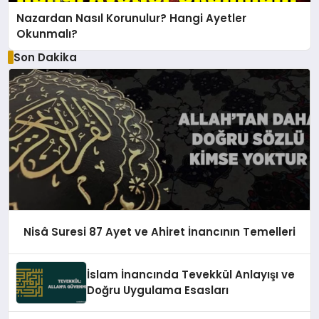
Nazardan Nasıl Korunulur? Hangi Ayetler
Okunmalı?
Son Dakika
Nisâ Suresi 87 Ayet ve Ahiret İnancının Temelleri
İslam İnancında Tevekkül Anlayışı ve
Doğru Uygulama Esasları