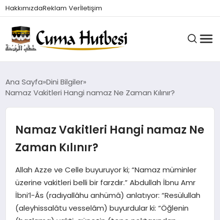
Hakkımızda
Reklam Ver
İletişim
HUTBELER
Ana Sayfa
Dini Bilgiler
Namaz Vakitleri Hangi namaz Ne Zaman Kılınır?
GÜNDEM
Namaz Vakitleri Hangi namaz Ne
Zaman Kılınır?
DINI BILGILER
Allah Azze ve Celle buyuruyor ki; “Namaz müminler
üzerine vakitleri belli bir farzdır.” Abdullah İbnu Amr
DUALAR VE ZIKIRLER
İbni’l-Âs (radıyallâhu anhümâ) anlatıyor: “Resülullah
(aleyhissalâtu vesselâm) buyurdular ki: “Öğlenin