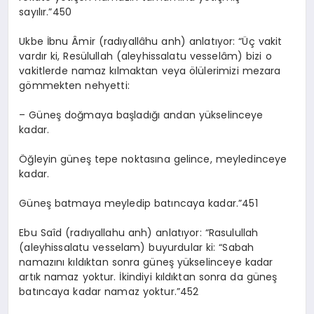
sayılır.”450
Ukbe İbnu Âmir (radıyallâhu anh) anlatıyor: “Üç vakit
vardır ki, Resülullah (aleyhissalatu vesselâm) bizi o
vakitlerde namaz kılmaktan veya ölülerimizi mezara
gömmekten nehyetti:
– Güneş doğmaya başladığı andan yükselinceye
kadar.
Öğleyin güneş tepe noktasına gelince, meyledinceye
kadar.
Güneş batmaya meyledip batıncaya kadar.”451
Ebu Saîd (radıyallahu anh) anlatıyor: “Rasulullah
(aleyhissalatu vesselam) buyurdular ki: “Sabah
namazını kıldıktan sonra güneş yükselinceye kadar
artık namaz yoktur. İkindiyi kıldıktan sonra da güneş
batıncaya kadar namaz yoktur.”452