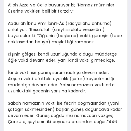
Allah Azze ve Celle buyuruyor ki; “Namaz müminler
üzerine vakitleri belli bir farzdır.”
Abdullah İbnu Amr İbni’l-Âs (radıyallâhu anhümâ)
anlatıyor: “Resülullah (aleyhissalâtu vesselâm)
buyurdular ki: “Öğlenin (başlama) vakti, güneşin (tepe
noktasından batıya) meylettiği zamandır.
Kişinin gölgesi kendi uzunluğunda olduğu müddetçe
öğle vakti devam eder, yani ikindi vakti girmedikçe.
İkindi vakti ise güneş sararmadıkça devam eder.
Akşam vakti ufuktaki aydınlık (şafak) kaybolmadığı
müddetçe devam eder. Yatsı namazının vakti orta
uzunluktaki gecenin yarısına kadardır.
Sabah namazının vakti ise fecrin doğmasından (yani
şafağın sökmesinden) başlar, güneş doğuncaya kadar
devam eder. Güneş doğdu mu namazdan vazgeç.
Çünkü o, şeytanın iki boynuzu arasından doğar.”446