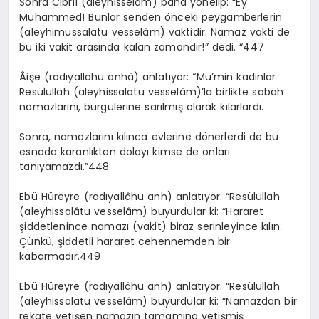
Sonra Cibrîl (aleyhisselam) bana yönelip: “Ey
Muhammed! Bunlar senden önceki peygamberlerin
(aleyhimüssalatu vesselâm) vaktidir. Namaz vakti de
bu iki vakit arasında kalan zamandır!” dedi. “447
Âişe (radıyallahu anhâ) anlatıyor: “Mü’min kadınlar
Resülullah (aleyhissalatu vesselâm)’la birlikte sabah
namazlarını, bürgülerine sarılmış olarak kılarlardı.
Sonra, namazlarını kılınca evlerine dönerlerdi de bu
esnada karanlıktan dolayı kimse de onları
tanıyamazdı.”448
Ebü Hüreyre (radıyallâhu anh) anlatıyor: “Resülullah
(aleyhissalâtu vesselâm) buyurdular ki: “Hararet
şiddetlenince namazı (vakit) biraz serinleyince kılın.
Çünkü, şiddetli hararet cehennemden bir
kabarmadır.449
Ebü Hüreyre (radıyallâhu anh) anlatıyor: “Resülullah
(aleyhissalatu vesselâm) buyurdular ki: “Namazdan bir
rekate yetişen namazın tamamına yetişmiş