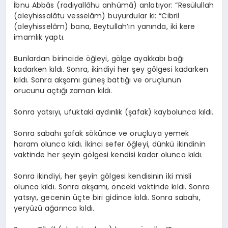
İbnu Abbâs (radıyallâhu anhümâ) anlatıyor: “Resülullah
(aleyhissalâtu vesselâm) buyurdular ki: “Cibril
(aleyhisselâm) bana, Beytullah’ın yanında, iki kere
imamlık yaptı.
Bunlardan birincide öğleyi, gölge ayakkabı bağı
kadarken kıldı. Sonra, ikindiyi her şey gölgesi kadarken
kıldı. Sonra akşamı güneş battığı ve oruçlunun
orucunu açtığı zaman kıldı.
Sonra yatsıyı, ufuktaki aydınlık (şafak) kaybolunca kıldı.
Sonra sabahı şafak sökünce ve oruçluya yemek
haram olunca kıldı. İkinci sefer öğleyi, dünkü ikindinin
vaktinde her şeyin gölgesi kendisi kadar olunca kıldı.
Sonra ikindiyi, her şeyin gölgesi kendisinin iki misli
olunca kıldı. Sonra akşamı, önceki vaktinde kıldı. Sonra
yatsıyı, gecenin üçte biri gidince kıldı. Sonra sabahı,
yeryüzü ağarınca kıldı.