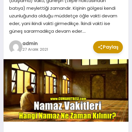
(başlama) vakti, güneşin (tepe noktasından
CUMA MESAJLARI
batıya) meylettiği zamandır. Kişinin gölgesi kendi
uzunluğunda olduğu müddetçe öğle vakti devam
eder, yani ikindi vakti girmedikçe. İkindi vakti ise
KABE CANLI YAYIN
güneş sararmadıkça devam eder….
admin
Paylaş
27 Aralık 2021