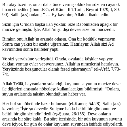
Bu olay üzerine, onlar daha önce vermiş oldukları sözden cayarak
iman etmediler (İbnul-Esîr, el-Kâmil fi’t-Tarih, Beyrut 1979, I, 89-
90). Salih (a.s) onlara; ” … Ey kavmim; Allah’a ibadet edin.
Sizin için O’ndan başka ilah yoktur. Size Rabbinizden apaçık bir
mucize gelmiştir. İşte, Allah’ın şu dişi devesi size bir mucizedir.
Bırakın onu Allah’ın arzında otlasın. Ona bir kötülük yapmayın.
Sonra can yakıcı bir azaba uğrarsınız. Hatırlayın; Allah sizi Ad
kavminden sonra halifeler yaptı.
Ve sizi yeryüzüne yerleştirdi. Orada, ovalarda köşkler yapıyor,
dağları yontup evler yapıyorsunuz. Allah’ın nimetlerini hatırlayın.
Yeryüzünde bozguncular olarak fesad çıkarmayın” (el-A’râf, 7/73-
74).
Allah Teâlâ, hayvanların sulandığı kuyunun suyunun mucize deve
ile diğerleri arasında nöbetleşe kullanılacağını bildirmişti: “Onlara,
suyun aralarında taksim olunduğunu haber ver.
Her biri su nöbetinde hazır bulunsun (el-Kamer, 54/28). Salih (a.s)
kavmine; “İşte şu devedir. Su içme hakkı belirli bir gün onun ve
belirli bir gün sizindir” dedi (eş-Şuara, 26/155). Deve onların
arasında bir süre kaldı. Bu süre içerisinde, bir gün kuyunun suyunu
deve içiyor, bir gün de onlar kuyunun suyundan istifade ediyorlardı.