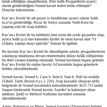
helak edildiğine ulaşabilirsiniz. Peki Salih Peygamberin uyarıcı
olarak gönderildiğimi Semud kavmi neden helak edilmiştir?
Detaylar haberimizde…
Kur’an-ı Kerim’de adı geçen ve kendilerine uyarıcı olarak Salih
(a.s)’ın gönderildiği, Hicaz ile Suriye arasında Vadil-Kura’da
yaşamış eski bir Arap kabilesi.
Kur’an-ı Kerim’de bu kabilenin ismi yirmi altı yerde geçmekte olup,
ayrıca Salih (a.s)’dan bahseden âyetler de onun kavmi olan “O
(Allah), yapılan duayı işiticidir” Semud ile ilgilidir.
Bu kavmin Kur’an-ı Kerim’de zikredilişinin sebebi, peygamberlerini
yalanlayıp inkârlarına devam etmelerinden dolayı helâk edilişlerinin
bir ibret vasıtası kılınmış olmasıdır. Semud kavminin başına gelenler
Kur’an-ı Kerim’de ondan önceki Ad kavminin başına gelenlerle
birlikte zikredilmektedir.
Semud kavmi, Semud b. Casır b. İrem b. Sam b. Nuh’un neslidir
(Taberî, Tarih, Beyrut (t.y), I, 226). Arap kaynaklı olmayan tarihi
belgelerde de Semud kavminden bahsedilmektedir. M.Ö 715 tarihli
Sargon kitabesinde Semud kavmi, Asuriler’in hakimiyet altına
aldıkları, Şarkî ve Merkezî Arabistan kavimleri arasında
zikredilmektedir.
Aristo, Batlamyus ve Plinus, Semud kavmini (Thamudaei) belirten