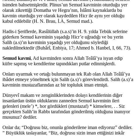
isimden bahsetmişlerdir. Plinus’un Semud kavminin oturduğu yer
olarak zikrettiği Domatha ve Hegra’nın, İslâmi kaynaklarda bu
kavmin oturduğu yer olarak kaydedilen Hicr ile aynı yer olduğu
kabul edilebilir (H. N. Brau, İ.A, Semud mad.).
Hadis-i Şeriflerde, Rasûlüllah (s.a.s)’in H. 9. yılda Tebük seferine
giderken Semud kavminin yaşadığı Hicr’e uğradığı ve bu yerin
Salih (a.s)’ın kavminin yaşadığı yer olduğunu söylediği
nakledilmektedir (Buhârî, Enbiya, 17; Ahmed b. Hanbel, I, 66, 73).
Semud kavmi
, Ad kavminden sonra Allah Teâlâ’ya isyan edip
küfre sapmış ve kendilerine tapındıkları putlar edinmişlerdi.
Onları uyarmak ve ortağı bulunmayan tek Rab olan Allah Teâlâ’ya
ibâdet etmeye yöneltmek için Salih (a.s)’ı görevlendirdi. Salih (a.s)’a
kavminin mustazaflarından az bir topluluk iman etmişti.
Dünyevî makam ve zenginliklerinden dolayı kendilerinin diğer
insanlardan üstün olduklarını zanneden Semud kavminin ileri
gelenleri (mele’) *, hor gördükleri (mustazaf) * kimselere, . . Siz
gerçekten Salih’in Rabbı tarafından gönderilmiş olduğuna inanıyor
musunuz? dediler.
Onlar da; “Doğrusu biz, onunla gönderilene iman ediyoruz” dediler.
” Büyüklük taslayanlar, “Biz, doğrusu sizin iman ettiğinizi inkâr