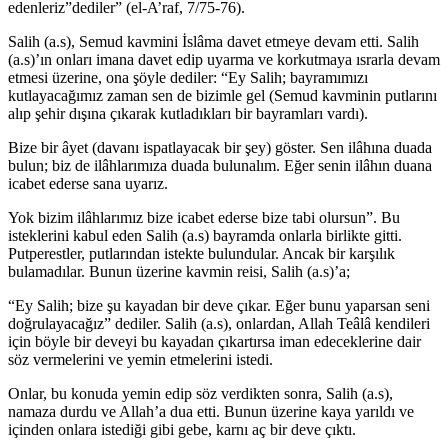
edenleriz”dediler” (el-A’raf, 7/75-76).
Salih (a.s), Semud kavmini İslâma davet etmeye devam etti. Salih
(a.s)’ın onları imana davet edip uyarma ve korkutmaya ısrarla devam
etmesi üzerine, ona şöyle dediler: “Ey Salih; bayramımızı
kutlayacağımız zaman sen de bizimle gel (Semud kavminin putlarını
alıp şehir dışına çıkarak kutladıkları bir bayramları vardı).
Bize bir âyet (davanı ispatlayacak bir şey) göster. Sen ilâhına duada
bulun; biz de ilâhlarımıza duada bulunalım. Eğer senin ilâhın duana
icabet ederse sana uyarız.
Yok bizim ilâhlarımız bize icabet ederse bize tabi olursun”. Bu
isteklerini kabul eden Salih (a.s) bayramda onlarla birlikte gitti.
Putperestler, putlarından istekte bulundular. Ancak bir karşılık
bulamadılar. Bunun üzerine kavmin reisi, Salih (a.s)’a;
“Ey Salih; bize şu kayadan bir deve çıkar. Eğer bunu yaparsan seni
doğrulayacağız” dediler. Salih (a.s), onlardan, Allah Teâlâ kendileri
için böyle bir deveyi bu kayadan çıkartırsa iman edeceklerine dair
söz vermelerini ve yemin etmelerini istedi.
Onlar, bu konuda yemin edip söz verdikten sonra, Salih (a.s),
namaza durdu ve Allah’a dua etti. Bunun üzerine kaya yarıldı ve
içinden onlara istediği gibi gebe, karnı aç bir deve çıktı.