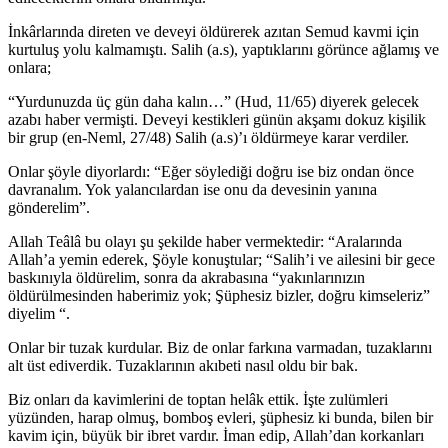
İnkârlarında direten ve deveyi öldürerek azıtan Semud kavmi için
kurtuluş yolu kalmamıştı. Salih (a.s), yaptıklarını görünce ağlamış ve
onlara;
“Yurdunuzda üç gün daha kalın…” (Hud, 11/65) diyerek gelecek
azabı haber vermişti. Deveyi kestikleri günün akşamı dokuz kişilik
bir grup (en-Neml, 27/48) Salih (a.s)’ı öldürmeye karar verdiler.
Onlar şöyle diyorlardı: “Eğer söylediği doğru ise biz ondan önce
davranalım. Yok yalancılardan ise onu da devesinin yanına
gönderelim”.
Allah Teâlâ bu olayı şu şekilde haber vermektedir: “Aralarında
Allah’a yemin ederek, Şöyle konuştular; “Salih’i ve ailesini bir gece
baskınıyla öldürelim, sonra da akrabasına “yakınlarınızın
öldürülmesinden haberimiz yok; Şüphesiz bizler, doğru kimseleriz”
diyelim “.
Onlar bir tuzak kurdular. Biz de onlar farkına varmadan, tuzaklarını
alt üst ediverdik. Tuzaklarının akıbeti nasıl oldu bir bak.
Biz onları da kavimlerini de toptan helâk ettik. İşte zulümleri
yüzünden, harap olmuş, bomboş evleri, şüphesiz ki bunda, bilen bir
kavim için, büyük bir ibret vardır. İman edip, Allah’dan korkanları