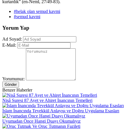
kurtardık” (en-Neml, 27/49-83).
#helak olan semud kavmi
#semud kavmi
Yorum Yap
Ad Soyad:
E-Mail:
Yorumunuz:
Gönder
Benzer Haberler
Nisâ Suresi 87 Ayet ve Ahiret İnancının Temelleri
İslam İnancında Tevekkül Anlayışı ve Doğru Uygulama Esasları
Uyumadan Önce Hangi Duayı Okumalıyız