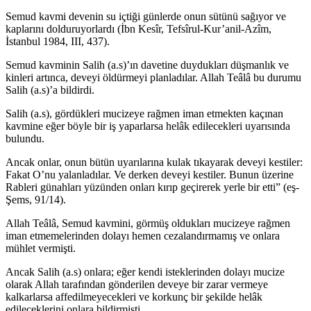
Semud kavmi devenin su içtiği günlerde onun sütünü sağıyor ve
kaplarını dolduruyorlardı (İbn Kesîr, Tefsîrul-Kur’anil-Azîm,
İstanbul 1984, III, 437).
Semud kavminin Salih (a.s)’ın davetine duydukları düşmanlık ve
kinleri artınca, deveyi öldürmeyi planladılar. Allah Teâlâ bu durumu
Salih (a.s)’a bildirdi.
Salih (a.s), gördükleri mucizeye rağmen iman etmekten kaçınan
kavmine eğer böyle bir iş yaparlarsa helâk edilecekleri uyarısında
bulundu.
Ancak onlar, onun bütün uyarılarına kulak tıkayarak deveyi kestiler:
Fakat O’nu yalanladılar. Ve derken deveyi kestiler. Bunun üzerine
Rableri günahları yüzünden onları kırıp geçirerek yerle bir etti” (eş-
Şems, 91/14).
Allah Teâlâ, Semud kavmini, görmüş oldukları mucizeye rağmen
iman etmemelerinden dolayı hemen cezalandırmamış ve onlara
mühlet vermişti.
Ancak Salih (a.s) onlara; eğer kendi isteklerinden dolayı mucize
olarak Allah tarafından gönderilen deveye bir zarar vermeye
kalkarlarsa affedilmeyecekleri ve korkunç bir şekilde helâk
edileceklerini onlara bildirmişti.