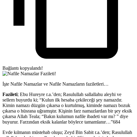
Bağlantı kopyalandı!
İşte Nafile Namazlar ve Nafile Namazların faziletleri…
Fazileti
; Ebu Hureyre r.a.’den; Rasulullah sallallahu aleyhi ve
sellem buyurdu ki; “Kulun ilk hesaba çekileceği şey namazdır.
Kimin namazı düzgün çıkarsa o kurtulmuş, kiminde namazı bozuk
çıkarsa o hüsrana uğramıştır. Kişinin farz namazlardan bir şey eksik
çıkarsa Allah Teala; “Bakın kulumun nafile ibadeti var mı? ” diye
buyurur. Farzından eksik kalanlar böylece tamamlanır…”684
Evde kılmanın müstehab oluşu; Zeyd Bin Sabit r.a.’den; Rasulullah