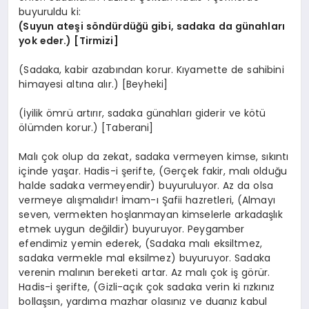
buyuruldu ki:
(Suyun ateşi söndürdüğü gibi, sadaka da günahları
yok eder.) [Tirmizi]
(Sadaka, kabir azabından korur. Kıyamette de sahibini
himayesi altına alır.) [Beyheki]
(İyilik ömrü artırır, sadaka günahları giderir ve kötü
ölümden korur.) [Taberani]
Malı çok olup da zekat, sadaka vermeyen kimse, sıkıntı
içinde yaşar. Hadis-i şerifte, (Gerçek fakir, malı olduğu
halde sadaka vermeyendir) buyuruluyor. Az da olsa
vermeye alışmalıdır! İmam-ı Şafii hazretleri, (Almayı
seven, vermekten hoşlanmayan kimselerle arkadaşlık
etmek uygun değildir) buyuruyor. Peygamber
efendimiz yemin ederek, (Sadaka malı eksiltmez,
sadaka vermekle mal eksilmez) buyuruyor. Sadaka
verenin malının bereketi artar. Az malı çok iş görür.
Hadis-i şerifte, (Gizli-açık çok sadaka verin ki rızkınız
bollaşsın, yardıma mazhar olasınız ve duanız kabul