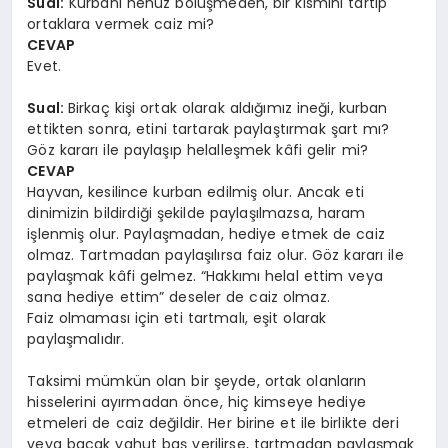
Sual:
Kurbanı henüz bölüşmeden, bir kısmını tartıp
ortaklara vermek caiz mi?
CEVAP
Evet.
Sual:
Birkaç kişi ortak olarak aldığımız ineği, kurban
ettikten sonra, etini tartarak paylaştırmak şart mı?
Göz kararı ile paylaşıp helalleşmek kâfi gelir mi?
CEVAP
Hayvan, kesilince kurban edilmiş olur. Ancak eti
dinimizin bildirdiği şekilde paylaşılmazsa, haram
işlenmiş olur. Paylaşmadan, hediye etmek de caiz
olmaz. Tartmadan paylaşılırsa faiz olur. Göz kararı ile
paylaşmak kâfi gelmez. “Hakkımı helal ettim veya
sana hediye ettim” deseler de caiz olmaz.
Faiz olmaması için eti tartmalı, eşit olarak
paylaşmalıdır.
Taksimi mümkün olan bir şeyde, ortak olanların
hisselerini ayırmadan önce, hiç kimseye hediye
etmeleri de caiz değildir. Her birine et ile birlikte deri
veya bacak yahut baş verilirse, tartmadan paylaşmak