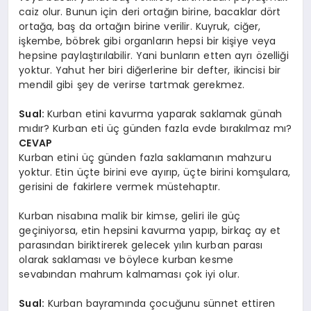
caiz olur. Bunun için deri ortağın birine, bacaklar dört
ortağa, baş da ortağın birine verilir. Kuyruk, ciğer,
işkembe, böbrek gibi organların hepsi bir kişiye veya
hepsine paylaştırılabilir. Yani bunların etten ayrı özelliği
yoktur. Yahut her biri diğerlerine bir defter, ikincisi bir
mendil gibi şey de verirse tartmak gerekmez.
Sual:
Kurban etini kavurma yaparak saklamak günah
mıdır? Kurban eti üç günden fazla evde bırakılmaz mı?
CEVAP
Kurban etini üç günden fazla saklamanın mahzuru
yoktur. Etin üçte birini eve ayırıp, üçte birini komşulara,
gerisini de fakirlere vermek müstehaptır.
Kurban nisabına malik bir kimse, geliri ile güç
geçiniyorsa, etin hepsini kavurma yapıp, birkaç ay et
parasından biriktirerek gelecek yılın kurban parası
olarak saklaması ve böylece kurban kesme
sevabından mahrum kalmaması çok iyi olur.
Sual:
Kurban bayramında çocuğunu sünnet ettiren