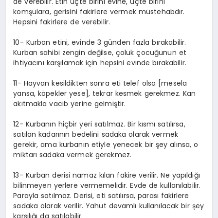
de verebilir. Etin üçte birini evine, üçte birini
komşulara, gerisini fakirlere vermek müstehabdır.
Hepsini fakirlere de verebilir.
10- Kurban etini, evinde 3 günden fazla bırakabilir.
Kurban sahibi zengin değilse, çoluk çocuğunun et
ihtiyacını karşılamak için hepsini evinde bırakabilir.
11- Hayvan kesildikten sonra eti telef olsa [mesela
yansa, köpekler yese], tekrar kesmek gerekmez. Kan
akıtmakla vacib yerine gelmiştir.
12- Kurbanın hiçbir yeri satılmaz. Bir kısmı satılırsa,
satılan kadarının bedelini sadaka olarak vermek
gerekir, ama kurbanın etiyle yenecek bir şey alınsa, o
miktarı sadaka vermek gerekmez.
13- Kurban derisi namaz kılan fakire verilir. Ne yapıldığı
bilinmeyen yerlere vermemelidir. Evde de kullanılabilir.
Parayla satılmaz. Derisi, eti satılırsa, parası fakirlere
sadaka olarak verilir. Yahut devamlı kullanılacak bir şey
karşılığı da satılabilir.