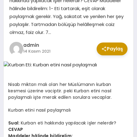
hakkında yapılacak işler nelerdir? CEVAP Maddeler
CUMA MESAJLARI
hâlinde bildirelim: 1- Eti tartarak, eşit olarak
paylaşmak gerekir. Yağ, sakatat ve yenilen her şey
paylaşılır. Tartmadan bölüşüp helâlleşmek caiz
KABE CANLI YAYIN
olmaz, faiz olur. 7…
admin
Paylaş
14 Kasım 2021
Nisab miktarı malı olan her Müslümanın kurban
kesmesi üzerine vaciptir. peki Kurban etini nasıl
paylaşmalı işte merak edilen sorulara vecaplar.
Kurban etini nasıl paylaşmalı
Sual:
Kurban eti hakkında yapılacak işler nelerdir?
CEVAP
Maddeler hâlinde bildirelim: