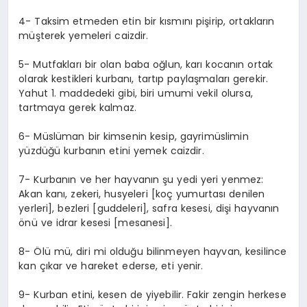
4- Taksim etmeden etin bir kısmını pişirip, ortakların
müşterek yemeleri caizdir.
5- Mutfakları bir olan baba oğlun, karı kocanın ortak
olarak kestikleri kurbanı, tartıp paylaşmaları gerekir.
Yahut 1. maddedeki gibi, biri umumi vekil olursa,
tartmaya gerek kalmaz.
6- Müslüman bir kimsenin kesip, gayrimüslimin
yüzdüğü kurbanın etini yemek caizdir.
7- Kurbanın ve her hayvanın şu yedi yeri yenmez:
Akan kanı, zekeri, husyeleri [koç yumurtası denilen
yerleri], bezleri [guddeleri], safra kesesi, dişi hayvanın
önü ve idrar kesesi [mesanesi].
8- Ölü mü, diri mi olduğu bilinmeyen hayvan, kesilince
kan çıkar ve hareket ederse, eti yenir.
9- Kurban etini, kesen de yiyebilir. Fakir zengin herkese