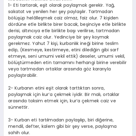
1- Eti tartarak, eşit olarak paylaşmak gerekir. Yağ,
sakatat ve yenilen her şey paylaşılır. Tartmadan
bölüşüp helâlleşmek caiz olmaz, faiz olur. 7 kişiden
dördüne etle birlikte birer bacak, beşinciye etle birlikte
derisi, altıncıya etle birlikte başı verilirse, tartmadan
paylaşmak caiz olur. Yedinciye bir şey koymak
gerekmez. Yahut 7 kişi, kurbanlık ineği birine teslim
edip, (Kesmeye, kestirmeye, etini dilediğin gibi sarf
etmeye, seni umumi vekil ettik) deseler, umumi vekil,
bölüştürmeden etin tamamını herhangi birine verebilir
veya tartmadan ortaklar arasında göz kararıyla
paylaştırabilir.
2- Kurbanın etini eşit olarak tarttıktan sonra,
paylaşmak için kur’a çekmek iyidir. Bir malı, ortaklar
arasında taksim etmek için, kur’a çekmek caiz ve
sünnettir.
3- Kurban eti tartılmadan paylaşılıp, biri diğerine,
mendil, defter, kalem gibi bir şey verse, paylaşma
sahih olur.