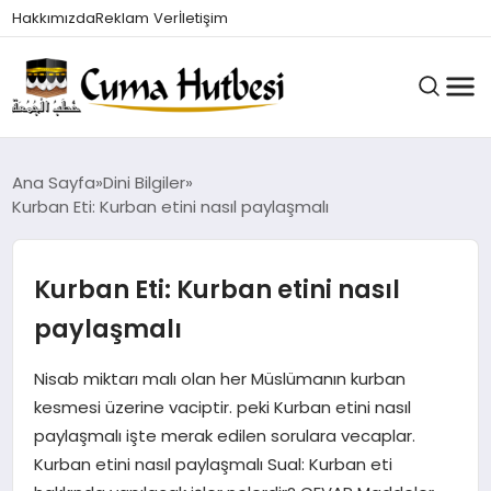
Hakkımızda
Reklam Ver
İletişim
HUTBELER
Ana Sayfa
Dini Bilgiler
Kurban Eti: Kurban etini nasıl paylaşmalı
GÜNDEM
Kurban Eti: Kurban etini nasıl
paylaşmalı
DINI BILGILER
Nisab miktarı malı olan her Müslümanın kurban
kesmesi üzerine vaciptir. peki Kurban etini nasıl
DUALAR VE ZIKIRLER
paylaşmalı işte merak edilen sorulara vecaplar.
Kurban etini nasıl paylaşmalı Sual: Kurban eti