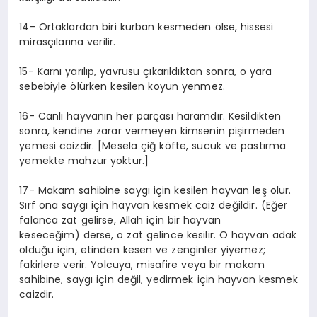
14- Ortaklardan biri kurban kesmeden ölse, hissesi
mirasçılarına verilir.
15- Karnı yarılıp, yavrusu çıkarıldıktan sonra, o yara
sebebiyle ölürken kesilen koyun yenmez.
16- Canlı hayvanın her parçası haramdır. Kesildikten
sonra, kendine zarar vermeyen kimsenin pişirmeden
yemesi caizdir. [Mesela çiğ köfte, sucuk ve pastırma
yemekte mahzur yoktur.]
17- Makam sahibine saygı için kesilen hayvan leş olur.
Sırf ona saygı için hayvan kesmek caiz değildir. (Eğer
falanca zat gelirse, Allah için bir hayvan
keseceğim) derse, o zat gelince kesilir. O hayvan adak
olduğu için, etinden kesen ve zenginler yiyemez;
fakirlere verir. Yolcuya, misafire veya bir makam
sahibine, saygı için değil, yedirmek için hayvan kesmek
caizdir.