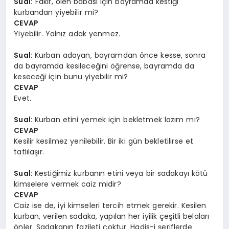
Sual:
Fakir, ölen babası için bayramda kestiği
kurbandan yiyebilir mi?
CEVAP
Yiyebilir. Yalnız adak yenmez.
Sual:
Kurban adayan, bayramdan önce kesse, sonra
da bayramda kesileceğini öğrense, bayramda da
keseceği için bunu yiyebilir mi?
CEVAP
Evet.
Sual:
Kurban etini yemek için bekletmek lazım mı?
CEVAP
Kesilir kesilmez yenilebilir. Bir iki gün bekletilirse et
tatlılaşır.
Sual:
Kestiğimiz kurbanın etini veya bir sadakayı kötü
kimselere vermek caiz midir?
CEVAP
Caiz ise de, iyi kimseleri tercih etmek gerekir. Kesilen
kurban, verilen sadaka, yapılan her iyilik çeşitli belaları
önler. Sadakanın fazileti çoktur. Hadis-i şeriflerde