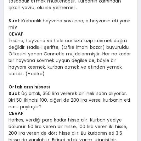
tasadduk etmek müstehaptır. Kurbanın karnından
çıkan yavru, ölü ise yememeli.
Sual:
Kurbanlık hayvana sövünce, o hayvanın eti yenir
mi?
CEVAP
İnsana, hayvana ve hele cansıza kızıp sövmek doğru
değildir. Hadis-i şerifte, (Öfke imanı bozar) buyuruldu.
Öfkesini yenen Cennetle müjdelenmiştir. Her ne kadar
bir hayvana sövmek uygun değilse de, böyle bir
hayvanı kesmek, kurban etmek ve etinden yemek
caizdir. (Hadika)
Ortakların hissesi
Sual:
Üç ortak, 350 lira vererek bir inek satın alıyorlar.
Biri 50, ikincisi 100, diğeri de 200 lira verse, kurbanın eti
nasıl paylaşılır?
CEVAP
Herkes, verdiği para kadar hisse alır. Kurban yediye
bölünür. 50 lira veren bir hisse, 100 lira veren iki hisse,
200 lira veren de dört hisse alır. Bu kurbanın eti 3,5
hisse de yapılabilir. Birinci ortak yarım, ikincisi bir,