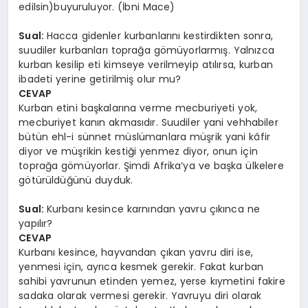
edilsin)buyuruluyor. (İbni Mace)
Sual:
Hacca gidenler kurbanlarını kestirdikten sonra,
suudiler kurbanları toprağa gömüyorlarmış. Yalnızca
kurban kesilip eti kimseye verilmeyip atılırsa, kurban
ibadeti yerine getirilmiş olur mu?
CEVAP
Kurban etini başkalarına verme mecburiyeti yok,
mecburiyet kanın akmasıdır. Suudiler yani vehhabiler
bütün ehl-i sünnet müslümanlara müşrik yani kâfir
diyor ve müşrikin kestiği yenmez diyor, onun için
toprağa gömüyorlar. Şimdi Afrika’ya ve başka ülkelere
götürüldüğünü duyduk.
Sual:
Kurbanı kesince karnından yavru çıkınca ne
yapılır?
CEVAP
Kurbanı kesince, hayvandan çıkan yavru diri ise,
yenmesi için, ayrıca kesmek gerekir. Fakat kurban
sahibi yavrunun etinden yemez, yerse kıymetini fakire
sadaka olarak vermesi gerekir. Yavruyu diri olarak