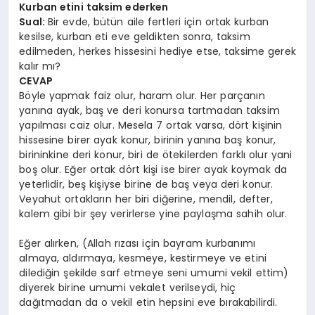
Kurban etini taksim ederken
Sual:
Bir evde, bütün aile fertleri için ortak kurban
kesilse, kurban eti eve geldikten sonra, taksim
edilmeden, herkes hissesini hediye etse, taksime gerek
kalır mı?
CEVAP
Böyle yapmak faiz olur, haram olur. Her parçanın
yanına ayak, baş ve deri konursa tartmadan taksim
yapılması caiz olur. Mesela 7 ortak varsa, dört kişinin
hissesine birer ayak konur, birinin yanına baş konur,
birininkine deri konur, biri de ötekilerden farklı olur yani
boş olur. Eğer ortak dört kişi ise birer ayak koymak da
yeterlidir, beş kişiyse birine de baş veya deri konur.
Veyahut ortakların her biri diğerine, mendil, defter,
kalem gibi bir şey verirlerse yine paylaşma sahih olur.
Eğer alırken, (Allah rızası için bayram kurbanımı
almaya, aldırmaya, kesmeye, kestirmeye ve etini
dilediğin şekilde sarf etmeye seni umumi vekil ettim)
diyerek birine umumi vekalet verilseydi, hiç
dağıtmadan da o vekil etin hepsini eve bırakabilirdi.