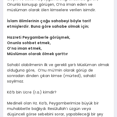
Onunla konuşup görüşen, O’na iman eden ve
müslüman olarak ölen kimselere verilen isimdir.
İslam âlimlerinin çoğu sahabeyi böyle tarif
etmişlerdir. Buna göre sahabe olmak için;
Hazreti Peygamberle görüşmek,
Onunla sohbet etmek,
O’na iman etmek,
Müslüman olarak ölmek şarttır
Sahabî olabilmenin ilk ve gerekli şartı Müslüman olmak
olduğuna göre, O’nu mü’min olarak görüp de
sonradan dinden çıkan kimse (mürted), sahabî
sayılmaz.
Kâ’b bin Ucre (r.a.) kimdir?
Medineli olan Hz. Ka’b, Peygamberimize büyük bir
muhabbetle bağlıydı. Re­sû­lul­lah’ı üzgün veya
düşünceli görse sebebini sorar, yapabileceği bir şey