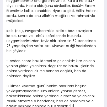
Peygamberi­miz onu göre­meyince, “Ka’b’a ne oldu?”
diye sordu. Hasta olduğunu söylediler. Resûl-i Ekrem
Efendimiz kalktı, sahabisini ziyarete gitti. Hâlini hatırını
sordu. Sonra da onu Allah’ın mağfiret ve rahmetiyle
müjdeledi.
Ka’b (r.a.), Peygamberimizle birlikte bazı savaşlara
katıldı. Umre ve Tebük Seferlerinde bulundu.
Peygamberimizden feyiz aldı. Hicret’in 52. se­nesinde
75 yaşındayken vefat etti. Rivayet ettiği hadislerden
biri şöyledir:
“Benden sonra bazı idareciler gelecektir; kim onların
yanına gider, yalanları­nı doğrular ve haksız işlerinde
onlara yardımcı olursa benden değildir, ben de
onlardan değilim.
O kimse kıyamet günü benim havzımın başına
yaklaşama­yacaktır. Kim onların yanına gitmez,
haksızlıklarında onlara yardımcı olmaz ve yalanlarını
tasdik etmezse o bendendir, ben de ondanım ve o
havuz başında be­nimle buluşacaktır.”[1]