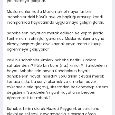
yol çizmeye çalışırlar.
Müslümanlar hatta Müslüman olmayanlar bile
”sahabeler”deki büyük aşkı ve bağlılığı araştırıp kendi
inanışlarınca hayatlarında uygulamaya çalışmışlardır.
Sahabelerin hayatları merak ediliyor. Ne yapmışlarda
tarihe nam salmışlar günümüz Müslümanlarına ayna
olmayı başarmışlar diye kaynak yayınlardan okuyup
öğrenmeye çalışıyorlar.
Peki bu sahabeler kimler? Sahabe nedir? Kimlere
sahabe denir? Kâ’b bin Ucre (r.a.) kimdir? Sahabelerin
hayatı Sahabelerin hayatı Sahabelerin hayatı
Sahabelerin hayatı nasıldır? Sorularının cevabı merak
konusu oldu. bu seriyi okumak ve ömürleri büyük
mücadelelerle geçmiş, sistemden beslenmeyip sistem
değiştiren ”sahabeler”in şanlı hayatlarını beraber
öğrenmek ister misiniz?
Sahabe, terim olarak Hazreti Peygamber sallallahu
aleyhi ve sellem’i, peygamberliği sırasında gören,