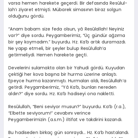
varsa he­men hare­kete geçerdi. Bir defasında Re­sû­lul­
lah’ı ziyaret etmişti. Mübarek sima­sının biraz solgun
olduğunu gördü.
“Anam babam size feda olsun, yâ Re­sû­lal­lah! Neyiniz
var?” diye sordu. Peygamberimiz, “Üç gündür ağzıma
bir şey koy­madım.” buyurdu. Hz. Ka’b artık duramazdı.
Ne yapıp etmeli, bir şeyler bulup Re­sû­lul­lah’a
getirmeliydi. Hemen harekete geçti.
Develerini sulamakta olan bir Yahudi gördü. Kuyudan
çektiği her kova başına bir hurma üzerine anlaştı.
Epeyce hurma kazanmıştı. Hurmaları aldı, Re­sû­lul­lah’a
getirdi. Peygamberi­miz, “Yâ Ka’b, bunları nereden
aldın?” diye sordu. Hz. Ka’b hadiseyi ona naklet­ti.
Re­sû­lul­lah, “Beni seviyor musun?” buyurdu. Ka’b (r.a.),
“Elbette seviyorum!” cevabını verince
Peygamberimizin (a.s.m.) iltifat ve takdirini kazandı.
Bu hadiseden birkaç gün sonraydı… Hz. Ka’b hastalandı.