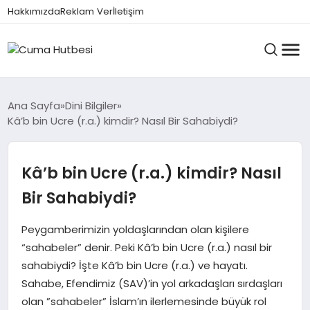
Hakkımızda
Reklam Ver
İletişim
HUTBELER
Ana Sayfa
Dini Bilgiler
Kâ’b bin Ucre (r.a.) kimdir? Nasıl Bir Sahabiydi?
GÜNDEM
Kâ’b bin Ucre (r.a.) kimdir? Nasıl
Bir Sahabiydi?
DINI BILGILER
Peygamberimizin yoldaşlarından olan kişilere
“sahabeler” denir. Peki Kâ’b bin Ucre (r.a.) nasıl bir
DUALAR VE ZIKIRLER
sahabiydi? İşte Kâ’b bin Ucre (r.a.) ve hayatı.
Sahabe, Efendimiz (SAV)’in yol arkadaşları sırdaşları
olan ”sahabeler” İslam’ın ilerlemesinde büyük rol
CUMA MESAJLARI