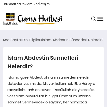
Hakkımızda
Reklam Ver
İletişim
HUTBELER
Ana Sayfa
Dini Bilgiler
İslam Abdestin Sünnetleri Nelerdir?
İslam Abdestin Sünnetleri
GÜNDEM
Nelerdir?
DINI BILGILER
İslama göre Abdest almanın sünnetleri neledir
detaylar yazımızda. Misvak kullanmak; Ebu Hüreyre
radıyallahu anh anlatıyor: “Resülullah aleyhissalâtu
DUALAR VE ZIKIRLER
vesselâm buyurdular ki: “Eğer ümmetim üzerine
zahmet vermeyecek olsaydım, her namazda