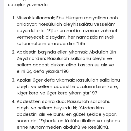
detaylar yazımızda.
Misvak kullanmak; Ebu Hüreyre radıyallahu anh
anlatıyor: “Resülullah aleyhissalâtu vesselâm
buyurdular ki: “Eğer ümmetim üzerine zahmet
vermeyecek olsaydım, her namazda misvak
kullanmalarını emrederdim.”195
Abdestin başında elleri yıkamak; Abdullah Bin
Zeyd r.a.’den; Rasulullah sallallahu aleyhi ve
sellem abdest alırken eline tastan su alır ve
elini üç defa yıkardı.”196
Azaları üçer defa yıkamak; Rasulullah sallallahu
aleyhi ve sellem abdestte azalarını birer kere,
ikişer kere ve üçer kere yıkamıştır.197
Abdestten sonra dua; Rasulullah sallallahu
aleyhi ve sellem buyurdu ki; “Sizden kim
abdestini alır ve bunu en güzel şekilde yapar,
sonra da: “Eşhedü en lâ ilâhe illallah ve eşhedü
enne Muhammeden abduhû ve Resûlühü.