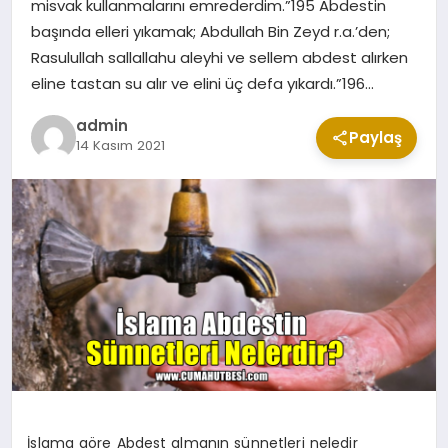
misvak kullanmalarını emrederdim.”195 Abdestin
CUMA MESAJLARI
başında elleri yıkamak; Abdullah Bin Zeyd r.a.’den;
Rasulullah sallallahu aleyhi ve sellem abdest alırken
eline tastan su alır ve elini üç defa yıkardı.”196…
KABE CANLI YAYIN
admin
Paylaş
14 Kasım 2021
İslama göre Abdest almanın sünnetleri neledir