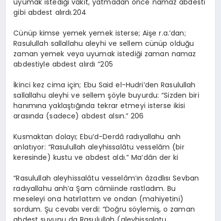
uyumak istediği vakit, yatmadan önce namaz abdesti
gibi abdest alırdı.204
Cünüp kimse yemek yemek isterse; Aişe r.a.’dan;
Rasulullah sallallahu aleyhi ve sellem cünüp olduğu
zaman yemek veya uyumak istediği zaman namaz
abdestiyle abdest alırdı ”205
İkinci kez cima için; Ebu Said el-Hudri’den Rasulullah
sallallahu aleyhi ve sellem şöyle buyurdu: “Sizden biri
hanımına yaklaştığında tekrar etmeyi isterse ikisi
arasında (sadece) abdest alsın.” 206
Kusmaktan dolayı; Ebu’d-Derdâ radıyallahu anh
anlatıyor: “Rasulullah aleyhissalâtu vesselâm (bir
keresinde) kustu ve abdest aldı.” Ma’dân der ki
“Rasulullah aleyhissalâtu vesselâm’ın âzadlısı Sevban
radıyallahu anh’a Şam câmiinde rastladım. Bu
meseleyi ona hatırlattım ve ondan (mahiyetini)
sordum. Şu cevabı verdi: “Doğru söylemiş, o zaman
abdest suyunu da Rasulullah (aleyhissalatu