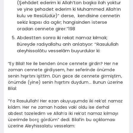
(Şehâdet ederim ki Allah’tan başka ilah yoktur
ve yine şehadet ederim ki Muhammed Allah’ın
kulu ve Resûlüdür)” derse, kendisine cennetin
sekiz kapısı da açılır; hangisinden isterse
oradan cennete girer.”198
Abdestten sonra iki rekat namaz kılmak;
Büreyde radıyallahu anh anlatıyor: “Rasulullah
aleyhissalâtu vesselâm buyurdular ki:
“Ey Bilal! Ne ile benden önce cennete girdin? Her ne
zaman cennete girdiysem, her seferinde önümde
senin hışırtını işittim. Dün gece de cennete girmiştim,
önümde (yine) senin hışırtını duydum… Bunun üzerine
Bilal:
“Ya Rasulullah! Her ezan okuyuşumda iki rek’at namaz
kıldım. Her ne zaman hades vaki oldu ise derhal
abdest tazeledim ve Allah’a iki rek’at namaz kılmayı
üzerimde borç gördüm” dedi. Bilal’in bu açıklaması
üzerine Aleyhissalatu vesselam: