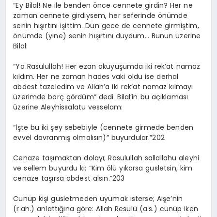
“Ey Bilal! Ne ile benden önce cennete girdin? Her ne
zaman cennete girdiysem, her seferinde önümde
senin hışırtını işittim. Dün gece de cennete girmiştim,
önümde (yine) senin hışırtını duydum… Bunun üzerine
Bilal:
“Ya Rasulullah! Her ezan okuyuşumda iki rek’at namaz
kıldım. Her ne zaman hades vaki oldu ise derhal
abdest tazeledim ve Allah’a iki rek’at namaz kılmayı
üzerimde borç gördüm” dedi. Bilal’in bu açıklaması
üzerine Aleyhissalatu vesselam:
“İşte bu iki şey sebebiyle (cennete girmede benden
evvel davranmış olmalısın)” buyurdular.”202
Cenaze taşımaktan dolayı; Rasulullah sallallahu aleyhi
ve sellem buyurdu ki; “Kim ölü yıkarsa gusletsin, kim
cenaze taşırsa abdest alsın.”203
Cünüp kişi gusletmeden uyumak isterse; Aişe’nin
(r.ah.) anlattığına göre: Allah Resulü (a.s.) cünüp iken