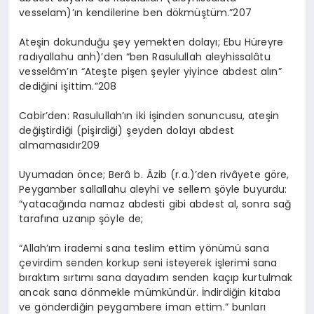
vesselam)’ın kendilerine ben dökmüştüm.”207
Ateşin dokunduğu şey yemekten dolayı; Ebu Hüreyre
radıyallahu anh)’den “ben Rasulullah aleyhissalâtu
vesselâm’ın “Ateşte pişen şeyler yiyince abdest alın”
dediğini işittim.”208
Cabir’den: Rasulullah’ın iki işinden sonuncusu, ateşin
değiştirdiği (pişirdiği) şeyden dolayı abdest
almamasıdır209
Uyumadan önce; Berâ b. Âzib (r.a.)’den rivâyete göre,
Peygamber sallallahu aleyhi ve sellem şöyle buyurdu:
“yatacağında namaz abdesti gibi abdest al, sonra sağ
tarafına uzanıp şöyle de;
“Allah’ım irademi sana teslim ettim yönümü sana
çevirdim senden korkup seni isteyerek işlerimi sana
bıraktım sırtımı sana dayadım senden kaçıp kurtulmak
ancak sana dönmekle mümkündür. İndirdiğin kitaba
ve gönderdiğin peygambere iman ettim.” bunları