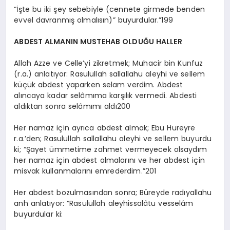
“İşte bu iki şey sebebiyle (cennete girmede benden
evvel davranmış olmalısın)” buyurdular.”199
ABDEST ALMANIN MUSTEHAB OLDUĞU HALLER
Allah Azze ve Celle’yi zikretmek; Muhacir bin Kunfuz
(r.a.) anlatıyor: Rasulullah sallallahu aleyhi ve sellem
küçük abdest yaparken selam verdim. Abdest
alıncaya kadar selâmıma karşılık vermedi. Abdesti
aldıktan sonra selâmımı aldı200
Her namaz için ayrıca abdest almak; Ebu Hureyre
r.a.’den; Rasulullah sallallahu aleyhi ve sellem buyurdu
ki; “Şayet ümmetime zahmet vermeyecek olsaydım
her namaz için abdest almalarını ve her abdest için
misvak kullanmalarını emrederdim.”201
Her abdest bozulmasından sonra; Büreyde radıyallahu
anh anlatıyor: “Rasulullah aleyhissalâtu vesselâm
buyurdular ki: