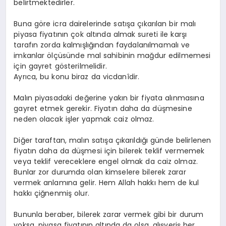
belirtmektedirler.
Buna göre icra dairelerinde satışa çıkarılan bir malı
piyasa fiyatının çok altında almak sureti ile karşı
tarafın zorda kalmışlığından faydalanılmamalı ve
imkanlar ölçüsünde mal sahibinin mağdur edilmemesi
için gayret gösterilmelidir.
Ayrıca, bu konu biraz da vicdanîdir.
Malın piyasadaki değerine yakın bir fiyata alınmasına
gayret etmek gerekir. Fiyatın daha da düşmesine
neden olacak işler yapmak caiz olmaz.
Diğer taraftan, malın satışa çıkarıldığı günde belirlenen
fiyatın daha da düşmesi için bilerek teklif vermemek
veya teklif vereceklere engel olmak da caiz olmaz.
Bunlar zor durumda olan kimselere bilerek zarar
vermek anlamına gelir. Hem Allah hakkı hem de kul
hakkı çiğnenmiş olur.
Bununla beraber, bilerek zarar vermek gibi bir durum
yoksa, piyasa fiyatının altında da olsa, alışveriş her