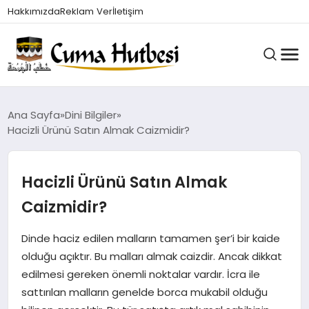
Hakkımızda
Reklam Ver
İletişim
HUTBELER
Ana Sayfa
Dini Bilgiler
Hacizli Ürünü Satın Almak Caizmidir?
GÜNDEM
Hacizli Ürünü Satın Almak
Caizmidir?
DINI BILGILER
Dinde haciz edilen malların tamamen şer’i bir kaide
olduğu açıktır. Bu malları almak caizdir. Ancak dikkat
DUALAR VE ZIKIRLER
edilmesi gereken önemli noktalar vardır. İcra ile
sattırılan malların genelde borca mukabil olduğu