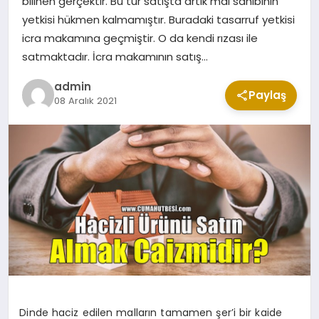
bilinen gerçektir. Bu tür satışta artık mal sahibinin
CUMA MESAJLARI
yetkisi hükmen kalmamıştır. Buradaki tasarruf yetkisi
icra makamına geçmiştir. O da kendi rızası ile
satmaktadır. İcra makamının satış…
KABE CANLI YAYIN
admin
Paylaş
08 Aralık 2021
Dinde haciz edilen malların tamamen şer’i bir kaide