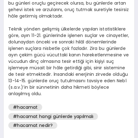
bu günleri oruçlu geçirecek olursa, bu günlerde artan
şehevi istek ve arzularını, oruç tutmak suretiyle tesirsiz
hâle getirmiş olmaktadır.
Teknik yönden gelişmiş ülkelerde yapılan istatistiklere
göre, ayın 11-21. günlerinde işlenen suçlar ve cinayetler,
dolunaydan önceki ve sonraki hilâl dönemlerinde
işlenen suçlara nisbetle çok fazladır. Zira bu günlerde
ayın çekim gücü vücuttaki kanın hareketlenmesine ve
vücudun dinç olmasına tesir ettiği için kişiyi suç
işlemeye müsait bir hâle getirdiği gibi, sinir sistemine
de tesir etmektedir. İnsandaki enerjinin zirvede olduğu
13-14-15. günlerde oruç tutulmasını tavsiye eden Nebî
(s.a.v.)’in bir sünnetinin daha hikmeti böylece
anlaşılmış oldu.
#hacamat
#hacamat hangi günlerde yapılmalı
#hacamat nedir?