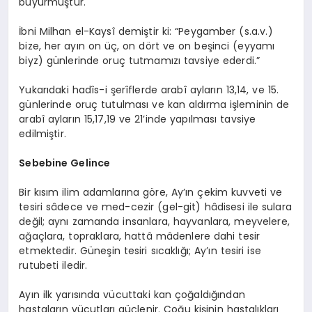
buyurmuştur.
İbni Milhan el-Kaysî demiştir ki: “Peygamber (s.a.v.)
bize, her ayın on üç, on dört ve on beşinci (eyyamı
biyz) günlerinde oruç tutmamızı tavsiye ederdi.”
Yukarıdaki hadîs-i şerîflerde arabî ayların 13,14, ve 15.
günlerinde oruç tutulması ve kan aldırma işleminin de
arabî ayların 15,17,19 ve 21’inde yapılması tavsiye
edilmiştir.
Sebebine Gelince
Bir kısım ilim adamlarına göre, Ay’ın çekim kuvveti ve
tesiri sâdece ve med-cezir (gel-git) hâdisesi ile sulara
değil; aynı zamanda insanlara, hayvanlara, meyvelere,
ağaçlara, topraklara, hattâ mâdenlere dahi tesir
etmektedir. Güneşin tesiri sıcaklığı; Ay’ın tesiri ise
rutubeti iledir.
Ayın ilk yarısında vücuttaki kan çoğaldığından
hastaların vücutları güçlenir. Çoğu kişinin hastalıkları