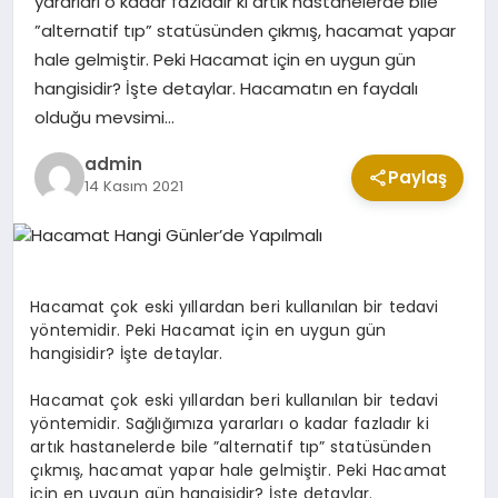
yararları o kadar fazladır ki artık hastanelerde bile
CUMA MESAJLARI
”alternatif tıp” statüsünden çıkmış, hacamat yapar
hale gelmiştir. Peki Hacamat için en uygun gün
hangisidir? İşte detaylar. Hacamatın en faydalı
KABE CANLI YAYIN
olduğu mevsimi…
admin
Paylaş
14 Kasım 2021
Hacamat çok eski yıllardan beri kullanılan bir tedavi
yöntemidir. Peki Hacamat için en uygun gün
hangisidir? İşte detaylar.
Hacamat çok eski yıllardan beri kullanılan bir tedavi
yöntemidir. Sağlığımıza yararları o kadar fazladır ki
artık hastanelerde bile ”alternatif tıp” statüsünden
çıkmış, hacamat yapar hale gelmiştir. Peki Hacamat
için en uygun gün hangisidir? İşte detaylar.