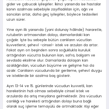
gider ve çabucak iyileşirler. İkinci yarısında ise hastalar
kanın azalması sebebiyle zayıfladıkları için, ağrı ve
sancıları artar, daha geç iyileşirler, böylece tedavileri
uzun sürer.
Yine ayın ilk yarısında (yani dolunay hâlinde) hararetle,
rutubetin artmasından dolayı, damarlardaki kan
çoğalır. İşte bu sebeple bütün canlıların vücutları
kuvvetlenir, şehevî -cinsel- istek ve arzuları da artar.
Fakat ayın on beşinden sonra soğuklukla kuruluk
arttığından vücutta bulunan kan, safra, balgam ve
sevdada eksilme olur. Damarlarda dolaşan kan
azaldığından, vücudun büyüme ve gelişme hızı da
azalır. Canlıların vücudunda bir gerileme, şehevî duygu
ve isteklerde bir azalma baş gösterir.
Ayın 13-14 ve 15. günlerinde vücudun kuvvetli, kan
hareketinin hızlı olması sebebiyle cinsel istek ve
arzularda da artış meydana gelmektedir. Zira vücudun
canlılığı ve hareketi arttığından dolayı buna bağlı
olarak suç işleme temayülü de artmaktadır. Kişi eğer