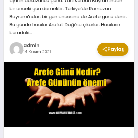
ay’ının dokuzuncu günü. Yani Kurban Bayramından
CUMA MESAJLARI
bir önceki gün demektir. Türkiye’de Ramazan
Bayramı’ndan bir gün öncesine de Arefe günü denir.
Bu günde hacılar Arafat Dağı’na çıkarlar. Hacıların
KABE CANLI YAYIN
buradaki…
admin
Paylaş
14 Kasım 2021