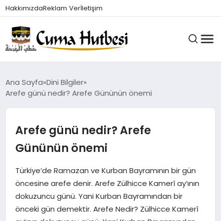
Hakkımızda
Reklam Ver
İletişim
HUTBELER
Ana Sayfa
Dini Bilgiler
Arefe günü nedir? Arefe Gününün önemi
GÜNDEM
Arefe günü nedir? Arefe
Gününün önemi
DINI BILGILER
Türkiye’de Ramazan ve Kurban Bayramının bir gün
öncesine arefe denir. Arefe Zülhicce Kamerî ay’ının
DUALAR VE ZIKIRLER
dokuzuncu günü. Yani Kurban Bayramından bir
önceki gün demektir. Arefe Nedir? Zülhicce Kamerî