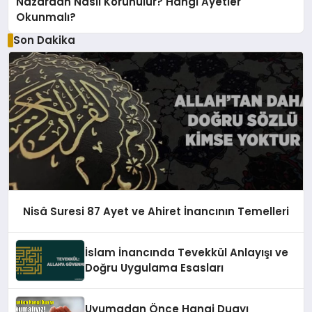
Nazardan Nasıl Korunulur? Hangi Ayetler
Okunmalı?
Son Dakika
Nisâ Suresi 87 Ayet ve Ahiret İnancının Temelleri
İslam İnancında Tevekkül Anlayışı ve
Doğru Uygulama Esasları
Uyumadan Önce Hangi Duayı