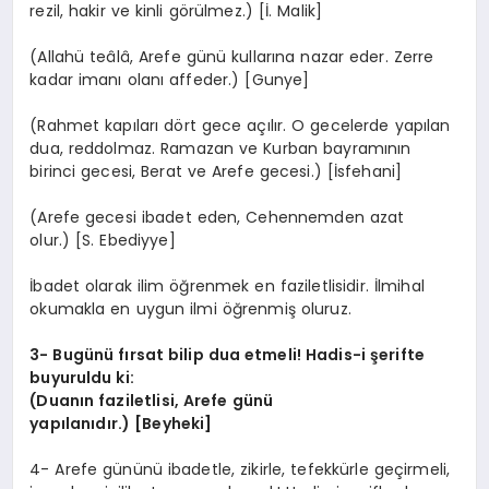
rezil, hakir ve kinli görülmez.) [İ. Malik]
(Allahü teâlâ, Arefe günü kullarına nazar eder. Zerre
kadar imanı olanı affeder.) [Gunye]
(Rahmet kapıları dört gece açılır. O gecelerde yapılan
dua, reddolmaz. Ramazan ve Kurban bayramının
birinci gecesi, Berat ve Arefe gecesi.) [İsfehani]
(Arefe gecesi ibadet eden, Cehennemden azat
olur.) [S. Ebediyye]
İbadet olarak ilim öğrenmek en faziletlisidir. İlmihal
okumakla en uygun ilmi öğrenmiş oluruz.
3- Bugünü fırsat bilip dua etmeli! Hadis-i şerifte
buyuruldu ki:
(Duanın faziletlisi, Arefe günü
yapılanıdır.) [Beyheki]
4- Arefe gününü ibadetle, zikirle, tefekkürle geçirmeli,