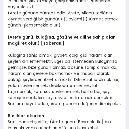
insanlara iyilik etmeye çalışmalı! Hadis-i şeriflerde
buyuruldu ki:
(Arefe gününe hürmet edin! Arefe, Allahü teâlânın
kıymet verdiği bir gündür.) [Deylemi] (Hürmet etmek,
günah işlememekle olur.)
(Arefe günü, kulağına, gözüne ve diline sahip olan
mağfiret olur.) [Taberani]
Kulağına sahip olmak, gıybet, çalgı gibi haram olan
şeyleri dinlememektir. Eğer biz istemeden kulağımıza
gelmişse, bize günah olmaz. Gözüne sahip olmak da,
haram olan şeylere bakmamak ve mubah olarak
baktığı şeylerden ibret almaktır. Diline sahip olmak ise,
yalan söylememek, dedikodu etmemek, laf
taşımamak, kötü söz söylememek, hatta boş şey
konuşmamak, kimseyi diliyle incitmemek demektir.
Bunlara riayet eden, Arefe gününü değerlendirmiş olur.
Bin İhlas okurken
Sual: Hadis-i şerifte, (Arefe günü [Besmele ile] bin
İhlas okuyanın günahları affolup duası kabul