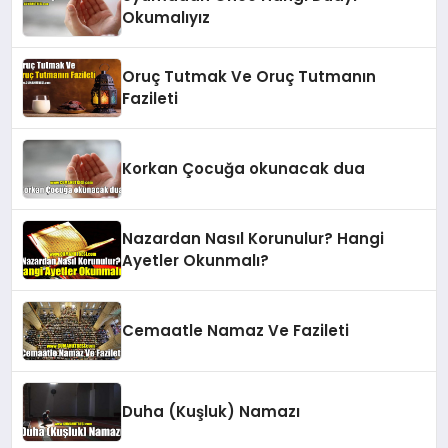
Okumalıyız
Oruç Tutmak Ve Oruç Tutmanın
Fazileti
Korkan Çocuğa okunacak dua
Nazardan Nasıl Korunulur? Hangi
Ayetler Okunmalı?
Cemaatle Namaz Ve Fazileti
Duha (Kuşluk) Namazı