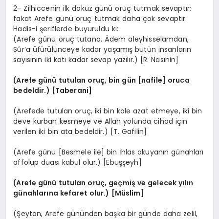
2- Zilhiccenin ilk dokuz günü oruç tutmak sevaptır;
fakat Arefe günü oruç tutmak daha çok sevaptır.
Hadis-i şeriflerde buyuruldu ki:
(Arefe günü oruç tutana, Âdem aleyhisselamdan,
Sûr’a üfürülünceye kadar yaşamış bütün insanların
sayısının iki katı kadar sevap yazılır.) [R. Nasıhin]
(Arefe günü tutulan oruç, bin gün [nafile] oruca
bedeldir.) [Taberani]
(Arefede tutulan oruç, iki bin köle azat etmeye, iki bin
deve kurban kesmeye ve Allah yolunda cihad için
verilen iki bin ata bedeldir.) [T. Gafilin]
(Arefe günü [Besmele ile] bin İhlas okuyanın günahları
affolup duası kabul olur.) [Ebuşşeyh]
(Arefe günü tutulan oruç, geçmiş ve gelecek yılın
günahlarına kefaret olur.) [Müslim]
(Şeytan, Arefe gününden başka bir günde daha zelil,