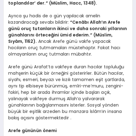
toplandılar’ der.” (Müslim, Hacc, 1348).
Ayrıca şu hadis de o gün yapılacak amelin
kazandıracağı sevabı bildirir:
“Cenâbı Allah’ın Arefe
günü oruç tutanların ikinci ve daha sonraki yıllarının
günahlarını örteceğini ümid ederim.” (Müslim,
Sıyâm, 1162).
Ancak Arefe günü vakfe yapacak
hacıların oruç tutmamaları müstehaptır. Fakat hacı
olmayanların oruç tutmaları mübahtır.
Arefe günü Arafat’ta vakfeye duran hacılar topluluğu
mahşerin küçük bir örneğini gösterirler. Bütün hacılar,
siyahı, esmeri, beyazı ve kızılı tamamen eşit şartlarda,
aynı tip elbiseye bürünmüş, emîri-me’muru, zengini-
fakiri, hep bir arada ihramlar içinde başları açık,
yalınayak vakfeye durmuş Allah’a yalvararak
günahlarının bağışlanmasını isterler. Sosyal yönden
büyük bir eşitlik arzeden bu manzara İslâm’ın insana
bakış açısını göstermektedir .
Arefe gününün önemi