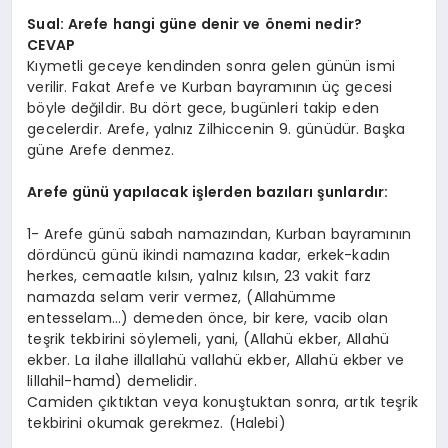
Sual: Arefe hangi güne denir ve önemi nedir?
CEVAP
Kıymetli geceye kendinden sonra gelen günün ismi
verilir. Fakat Arefe ve Kurban bayramının üç gecesi
böyle değildir. Bu dört gece, bugünleri takip eden
gecelerdir. Arefe, yalnız Zilhiccenin 9. günüdür. Başka
güne Arefe denmez.
Arefe günü yapılacak işlerden bazıları şunlardır:
1- Arefe günü sabah namazından, Kurban bayramının
dördüncü günü ikindi namazına kadar, erkek-kadın
herkes, cemaatle kılsın, yalnız kılsın, 23 vakit farz
namazda selam verir vermez, (Allahümme
entesselam…) demeden önce, bir kere, vacib olan
teşrik tekbirini söylemeli, yani, (Allahü ekber, Allahü
ekber. La ilahe illallahü vallahü ekber, Allahü ekber ve
lillahil-hamd) demelidir.
Camiden çıktıktan veya konuştuktan sonra, artık teşrik
tekbirini okumak gerekmez. (Halebi)