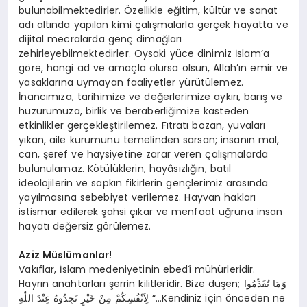
bulunabilmektedirler. Özellikle eğitim, kültür ve sanat
adı altında yapılan kimi çalışmalarla gerçek hayatta ve
dijital mecralarda genç dimağları
zehirleyebilmektedirler. Oysaki yüce dinimiz İslam’a
göre, hangi ad ve amaçla olursa olsun, Allah’ın emir ve
yasaklarına uymayan faaliyetler yürütülemez.
İnancımıza, tarihimize ve değerlerimize aykırı, barış ve
huzurumuza, birlik ve beraberliğimize kasteden
etkinlikler gerçekleştirilemez. Fıtratı bozan, yuvaları
yıkan, aile kurumunu temelinden sarsan; insanın mal,
can, şeref ve haysiyetine zarar veren çalışmalarda
bulunulamaz. Kötülüklerin, hayâsızlığın, batıl
ideolojilerin ve sapkın fikirlerin gençlerimiz arasında
yayılmasına sebebiyet verilemez. Hayvan hakları
istismar edilerek şahsi çıkar ve menfaat uğruna insan
hayatı değersiz görülemez.
Aziz Müslümanlar!
Vakıflar, İslam medeniyetinin ebedî mühürleridir.
Hayrın anahtarları şerrin kilitleridir. Bize düşen; وَمَا تُقَدِّمُوا
لِاَنْفُسِكُمْ مِنْ خَيْرٍ تَجِدُوهُ عِنْدَ اللّٰهِ “…Kendiniz için önceden ne