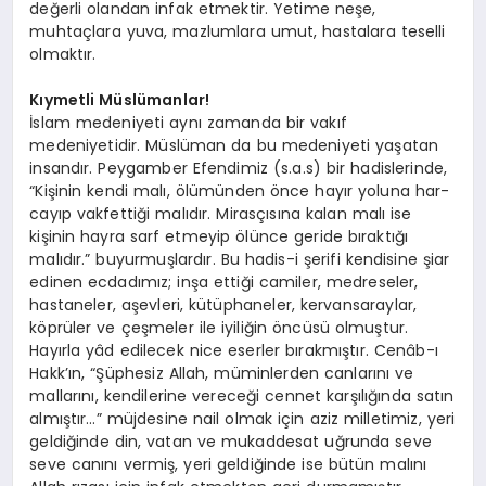
değerli olandan infak etmektir. Yetime neşe,
muhtaçlara yuva, mazlumlara umut, hastalara teselli
olmaktır.
Kıymetli Müslümanlar!
İslam medeniyeti aynı zamanda bir vakıf
medeniyetidir. Müslüman da bu medeniyeti yaşatan
insandır. Peygamber Efendimiz (s.a.s) bir hadislerinde,
“Kişinin kendi malı, ölümünden önce hayır yoluna har-
cayıp vakfettiği malıdır. Mirasçısına kalan malı ise
kişinin hayra sarf etmeyip ölünce geride bıraktığı
malıdır.” buyurmuşlardır. Bu hadis-i şerifi kendisine şiar
edinen ecdadımız; inşa ettiği camiler, medreseler,
hastaneler, aşevleri, kütüphaneler, kervansaraylar,
köprüler ve çeşmeler ile iyiliğin öncüsü olmuştur.
Hayırla yâd edilecek nice eserler bırakmıştır. Cenâb-ı
Hakk’ın, “Şüphesiz Allah, müminlerden canlarını ve
mallarını, kendilerine vereceği cennet karşılığında satın
almıştır…” müjdesine nail olmak için aziz milletimiz, yeri
geldiğinde din, vatan ve mukaddesat uğrunda seve
seve canını vermiş, yeri geldiğinde ise bütün malını