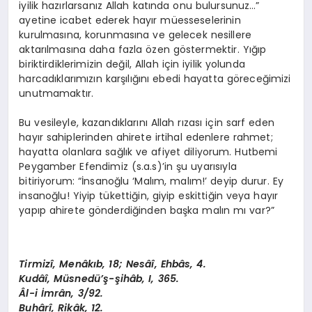
iyilik hazırlarsanız Allah katında onu bulursunuz…”
ayetine icabet ederek hayır müesseselerinin
kurulmasına, korunmasına ve gelecek nesillere
aktarılmasına daha fazla özen göstermektir. Yığıp
biriktirdiklerimizin değil, Allah için iyilik yolunda
harcadıklarımızın karşılığını ebedi hayatta göreceğimizi
unutmamaktır.
Bu vesileyle, kazandıklarını Allah rızası için sarf eden
hayır sahiplerinden ahirete irtihal edenlere rahmet;
hayatta olanlara sağlık ve afiyet diliyorum. Hutbemi
Peygamber Efendimiz (s.a.s)’in şu uyarısıyla
bitiriyorum: “İnsanoğlu ‘Malım, malım!’ deyip durur. Ey
insanoğlu! Yiyip tükettiğin, giyip eskittiğin veya hayır
yapıp ahirete gönderdiğinden başka malın mı var?”
Tirmizî, Menâkıb, 18; Nesâî, Ehbâs, 4.
Kudâî, Müsnedü’ş-şihâb, I, 365.
Âl-i İmrân, 3/92.
Buhârî, Rikâk, 12.