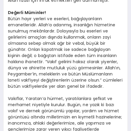
Allah rızası için infak etmekten geri durmamıştır.
Değerli Müminler!
Bütün hayır yerleri ve eserleri, bağışlayanların
emanetleridir. Allah’a adanmış, insanlığın hizmetine
sunulmuş mekânlardır. Dolayısıyla bu eserleri ve
gelirlerini amaçları dışında kullanmak, onların zayi
olmasına sebep olmak ağır bir vebal, büyük bir
günahtır. Onları kapatmak ise sadece bağışlayan
kişinin değil; o bağıştan istifade eden tüm insanların
hakkına ihanettir. “Vakıf gelirini haksız olarak yiyenler,
dünya ve ahirette mutluluk yüzü görmesinler. Allah’ın,
Peygamber’in, meleklerin ve bütün Müslümanların
laneti vakfiyeyi değiştirenlerin üzerine olsun.” cümleleri
bütün vakfiyelerde yer alan genel bir ifadedir.
Vakıflar, Yaratan’a hürmet, yaratılanlara şefkat ve
merhamet niyetiyle kurulur. Bugün, ne yazık ki bazı
vakıf ve dernek görünümlü yapılar, yardım ve hizmet
görüntüsü altında milletimizin en kıymetli hazinelerine;
inancımıza, ahlaki değerlerimize, aile yapımıza ve
gençlerimize zarar veren yıkıcı faaliyetlerde