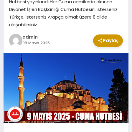
Hutbesi yayınlandı Her Cuma camilerde okunan
CUMA MESAJLARI
Diyanet İşleri Başkanlığı Cuma Hutbesini isterseniz
Türkçe, isterseniz Arapça olmak üzere 8 dilde
ulaşabilirsiniz….
KABE CANLI YAYIN
admin
Paylaş
08 Mayıs 2025