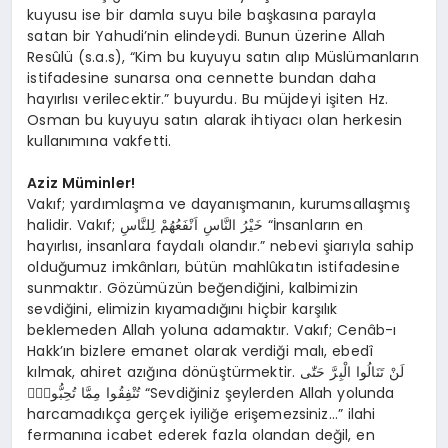
kuyusu ise bir damla suyu bile başkasına parayla
satan bir Yahudi’nin elindeydi. Bunun üzerine Allah
Resûlü (s.a.s), “Kim bu kuyuyu satın alıp Müslümanların
istifadesine sunarsa ona cennette bundan daha
hayırlısı verilecektir.” buyurdu. Bu müjdeyi işiten Hz.
Osman bu kuyuyu satın alarak ihtiyacı olan herkesin
kullanımına vakfetti.
Aziz Müminler!
Vakıf; yardımlaşma ve dayanışmanın, kurumsallaşmış
halidir. Vakıf; خَيْرُ النَّاسِ اَنْفَعُهُمْ لِلنَّاسِ “İnsanların en
hayırlısı, insanlara faydalı olandır.” nebevi şiarıyla sahip
olduğumuz imkânları, bütün mahlûkatın istifadesine
sunmaktır. Gözümüzün beğendiğini, kalbimizin
sevdiğini, elimizin kıyamadığını hiçbir karşılık
beklemeden Allah yoluna adamaktır. Vakıf; Cenâb-ı
Hakk’ın bizlere emanet olarak verdiği malı, ebedî
kılmak, ahiret azığına dönüştürmektir. لَنْ تَنَالُوا الْبِرَّ حَتّٰى
تُنْفِقُوا مِمَّا تُحِبُّونَۜ “Sevdiğiniz şeylerden Allah yolunda
harcamadıkça gerçek iyiliğe erişemezsiniz…” ilahi
fermanına icabet ederek fazla olandan değil, en