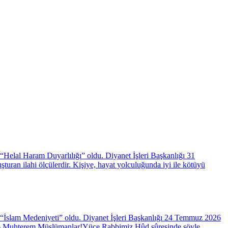
elal Haram Duyarlılığı” oldu. Diyanet İşleri Başkanlığı 31
ilahi ölçülerdir. Kişiye, hayat yolculuğunda iyi ile kötüyü
“İslam Medeniyeti” oldu. Diyanet İşleri Başkanlığı 24 Temmuz 2026
026 Muhterem Müslümanlar!Yüce Rabbimiz Hûd sûresinde şöyle