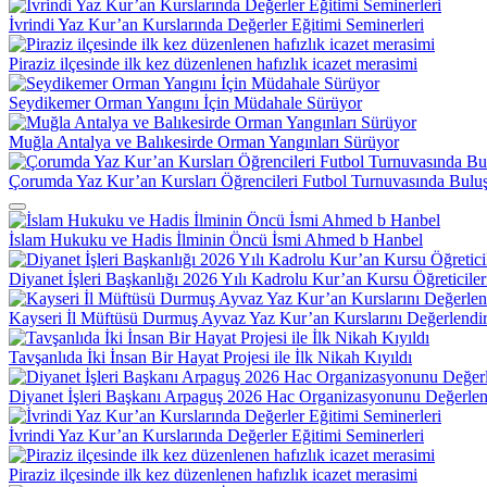
İvrindi Yaz Kur’an Kurslarında Değerler Eğitimi Seminerleri
Piraziz ilçesinde ilk kez düzenlenen hafızlık icazet merasimi
Seydikemer Orman Yangını İçin Müdahale Sürüyor
Muğla Antalya ve Balıkesirde Orman Yangınları Sürüyor
Çorumda Yaz Kur’an Kursları Öğrencileri Futbol Turnuvasında Bulu
İslam Hukuku ve Hadis İlminin Öncü İsmi Ahmed b Hanbel
Diyanet İşleri Başkanlığı 2026 Yılı Kadrolu Kur’an Kursu Öğreticile
Kayseri İl Müftüsü Durmuş Ayvaz Yaz Kur’an Kurslarını Değerlendir
Tavşanlıda İki İnsan Bir Hayat Projesi ile İlk Nikah Kıyıldı
Diyanet İşleri Başkanı Arpaguş 2026 Hac Organizasyonunu Değerlen
İvrindi Yaz Kur’an Kurslarında Değerler Eğitimi Seminerleri
Piraziz ilçesinde ilk kez düzenlenen hafızlık icazet merasimi