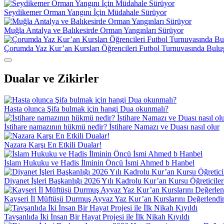
Seydikemer Orman Yangını İçin Müdahale Sürüyor
Muğla Antalya ve Balıkesirde Orman Yangınları Sürüyor
Çorumda Yaz Kur’an Kursları Öğrencileri Futbol Turnuvasında Bulu
Dualar ve Zikirler
Hasta olunca Şifa bulmak için hangi Dua okunmalı?
İstihare namazının hükmü nedir? İstihare Namazı ve Duası nasıl olur
Nazara Karşı En Etkili Dualar!
İslam Hukuku ve Hadis İlminin Öncü İsmi Ahmed b Hanbel
Diyanet İşleri Başkanlığı 2026 Yılı Kadrolu Kur’an Kursu Öğreticile
Kayseri İl Müftüsü Durmuş Ayvaz Yaz Kur’an Kurslarını Değerlendir
Tavşanlıda İki İnsan Bir Hayat Projesi ile İlk Nikah Kıyıldı