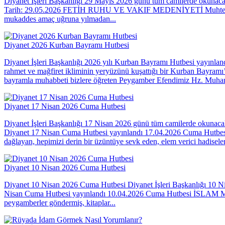
Diyanet İşleri Başkanlığı 29 Mayıs 2026 günü tüm camilerde okunaca
Tarih: 29.05.2026 FETİH RUHU VE VAKIF MEDENİYETİ Muhterem Müslü
mukaddes amaç uğruna yılmadan...
Diyanet 2026 Kurban Bayramı Hutbesi
Diyanet İşleri Başkanlığı 2026 yılı Kurban Bayramı Hutbesi yayın
rahmet ve mağfiret ikliminin yeryüzünü kuşattığı bir Kurban Bayramı’
bayramla muhabbeti bizlere öğreten Peygamber Efendimiz Hz. Muha
Diyanet 17 Nisan 2026 Cuma Hutbesi
Diyanet İşleri Başkanlığı 17 Nisan 2026 günü tüm camilerde okunaca
Diyanet 17 Nisan Cuma Hutbesi yayınlandı 17.04.2026 Cuma
dağlayan, hepimizi derin bir üzüntüye sevk eden, elem verici hadisele
Diyanet 10 Nisan 2026 Cuma Hutbesi
Diyanet 10 Nisan 2026 Cuma Hutbesi Diyanet İşleri Başkanlığı 10 N
Nisan Cuma Hutbesi yayınlandı 10.04.2026 Cuma Hutbesi İSLAM Muht
peygamberler göndermiş, kitaplar...