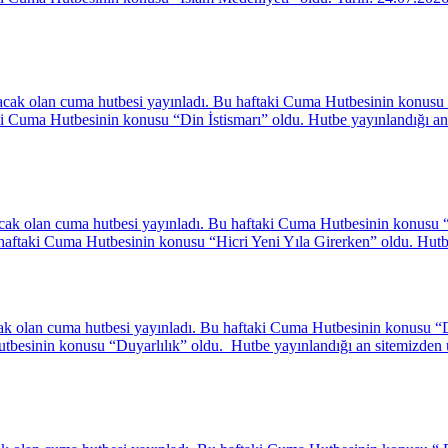
cak olan cuma hutbesi yayınladı. Bu haftaki Cuma Hutbesinin konusu “
i Cuma Hutbesinin konusu “Din İstismarı” oldu. Hutbe yayınlandığı an
ak olan cuma hutbesi yayınladı. Bu haftaki Cuma Hutbesinin konusu “H
ftaki Cuma Hutbesinin konusu “Hicri Yeni Yıla Girerken” oldu. Hutbe 
ak olan cuma hutbesi yayınladı. Bu haftaki Cuma Hutbesinin konusu “D
utbesinin konusu “Duyarlılık” oldu. Hutbe yayınlandığı an sitemizd