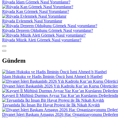
Rüyada İdam Görmek Nasıl Yorumlanır?
Rüyada Kan Görmek Nasıl Yorumlanır?
Rüyada Evlenmek Nasıl Yorumlanır
Rüyada Deprem Olduğunu Görmek Nasıl yorumlanır?
Rüyada Müzik Aleti Görmek Nasıl yorumlanır?
Gündem
İslam Hukuku ve Hadis İlminin Öncü İsmi Ahmed b Hanbel
Diyanet İşleri Başkanlığı 2026 Yılı Kadrolu Kur’an Kursu Öğreticile
Kayseri İl Müftüsü Durmuş Ayvaz Yaz Kur’an Kurslarını Değerlendir
Tavşanlıda İki İnsan Bir Hayat Projesi ile İlk Nikah Kıyıldı
Diyanet İşleri Başkanı Arpaguş 2026 Hac Organizasyonunu Değerlen