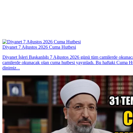
Diyanet 7 Ağustos 2026 Cuma Hutbesi
Diyanet İşleri Başkanlığı 7 Ağustos 2026 günü tüm camilerde okunac
camilerde okunacak olan cuma hutbesi yayınladı. Bu haftaki Cuma
dinimiz...