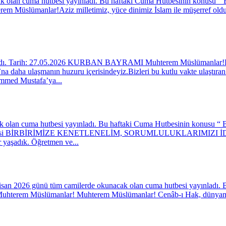
k olan cuma hutbesi yayınladı. Bu haftaki Cuma Hutbesinin konusu “ B
manlar!Aziz milletimiz, yüce dinimiz İslam ile müşerref olduktan
landı. Tarih: 27.05.2026 KURBAN BAYRAMI Muhterem Müslümanlar!Kalpl
na daha ulaşmanın huzuru içerisindeyiz.Bizleri bu kutlu vakte ulaştır
mmed Mustafa’ya...
k olan cuma hutbesi yayınladı. Bu haftaki Cuma Hutbesinin konusu “ Bi
 Hutbesi BİRBİRİMİZE KENETLENELİM, SORUMLULUKLARIMIZI İDRA
r yaşadık. Öğretmen ve...
isan 2026 günü tüm camilerde okunacak olan cuma hutbesi yayınladı. 
erem Müslümanlar! Muhterem Müslümanlar! Cenâb-ı Hak, dünyamızı ve