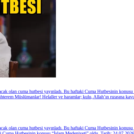
ak olan cuma hutbesi yayınladı. Bu haftaki Cuma Hutbesinin konusu “H
manlar! Helaller ve haramlar; kulu, Allah’ın rızasına kavuşturan 
cak olan cuma hutbesi yayınladı. Bu haftaki Cuma Hutbesinin konusu 
aki Cuma Hutbesinin konusu “İslam Medeniyeti” oldu. Tarih: 24.07.2