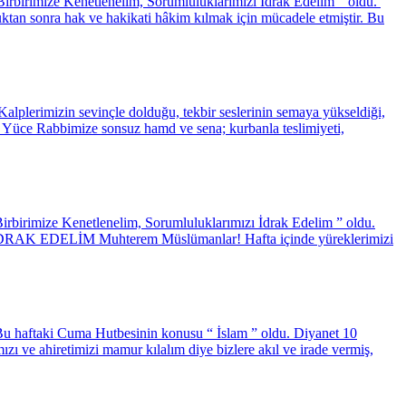
irbirimize Kenetlenelim, Sorumluluklarımızı İdrak Edelim ” oldu.
 sonra hak ve hakikati hâkim kılmak için mücadele etmiştir. Bu
erimizin sevinçle dolduğu, tekbir seslerinin semaya yükseldiği,
an Yüce Rabbimize sonsuz hamd ve sena; kurbanla teslimiyeti,
rbirimize Kenetlenelim, Sorumluluklarımızı İdrak Edelim ” oldu.
K EDELİM Muhterem Müslümanlar! Hafta içinde yüreklerimizi
Bu haftaki Cuma Hutbesinin konusu “ İslam ” oldu. Diyanet 10
 ahiretimizi mamur kılalım diye bizlere akıl ve irade vermiş,