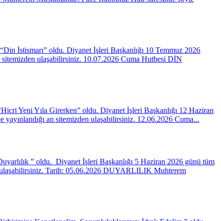
Din İstismarı” oldu. Diyanet İşleri Başkanlığı 10 Temmuz 2026
 sitemizden ulaşabilirsiniz. 10.07.2026 Cuma Hutbesi DİN
icri Yeni Yıla Girerken” oldu. Diyanet İşleri Başkanlığı 12 Haziran
yayınlandığı an sitemizden ulaşabilirsiniz. 12.06.2026 Cuma...
uyarlılık ” oldu. Diyanet İşleri Başkanlığı 5 Haziran 2026 günü tüm
en ulaşabilirsiniz. Tarih: 05.06.2026 DUYARLILIK Muhterem