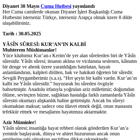
Diyanet 30 Mayıs
Cuma Hutbesi
yayınlandı
Her Cuma camilerde okunan Diyanet İşleri Başkanlığı Cuma
Hutbesini isterseniz Türkçe, isterseniz Arapça olmak üzere 8 dilde
ulaşabilirsiniz.
Tarih : 30.05.2025
YÂSÎN SÛRESİ: KUR’AN’IN KALBİ
Muhterem Müslümanlar!
Yüce kitabımız Kur’an-ı Kerim’de yer alan sûrelerden biri de Yâsîn
sûresidir. Yâsîn sûresi; insanın aklına ve vicdanına seslenen, kâinatın
bir denge ve ahenk üzere yaratıldığını hatırlatan, hayatı
anlamlandıran, kalpleri dirilten, hak ve hakikati öğreten bir sûredir.
Sevgili Peygamberimiz (s.a.s), “Her şeyin bir kalbi vardır. Kur’an’ın
kalbi ise Yâsîn sûresidir.” buyurarak bu sûreden övgüyle
bahsetmiştir. Anadolu irfanıyla yoğrulan aziz milletimiz; doğumdan
ölüme, sevinçten hüzne, sağlıktan hastalığa farklı zamanlarda Yâsîn
sûresini okumayı alışkanlık haline getirmiştir. Ancak bu sûreyi
okumaktan maksat; sadece onu tilavet etmek değil, onun manasını
tefekkür etmek ve mesajlarını hayatımıza aktarmaktır.
Aziz Müminler!
Yâsîn sûresi; insanlığa hayat rehberi olarak gönderilen Kur’an’a
yeminle başlayarak, dünya ve ahiret huzurunun ancak onun
emirlerine tabi olmaktan geçtiğine dikkat çekmektedir.