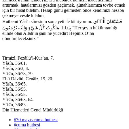
arttırmak, hatalarımızı gözden geçirmek, günahlarımıza tövbe etmek
için bir fırsat bilelim. Hesap günü gelmeden önce kendimizi hesaba
çekmeye vesile kılalım.
Hutbemi Yâsîn sûresinin son ayeti ile bitiriyorum: فَسُبْحَانَ الَّذ۪ي
بِيَدِه۪ مَلَكُوتُ كُلِّ شَيْءٍ وَاِلَيْهِ تُرْجَعُونَ “Her şeyin hükümranlığı
elinde olan Allah’ın şanı ne yücedir! Hepiniz O’na
döndürüleceksiniz.”
Tirmizî, Fezâilü’l-Kur’an, 7.
Yâsîn, 36/61.
Yâsîn, 36/3, 4.
Yâsîn, 36/78, 79.
Ebû Dâvûd, Cenâiz, 19, 20.
Yâsîn, 36/65.
Yâsîn, 36/55.
Yâsîn, 36/58.
Yâsîn, 36/63, 64.
Yâsîn, 36/83.
Din Hizmetleri Genel Müdürlüğü
#30 mayıs cuma hutbesi
#cuma hutbesi