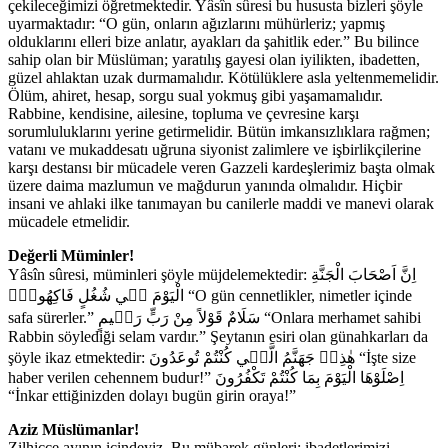
çekileceğimizi öğretmektedir. Yâsîn sûresi bu hususta bizleri şöyle
uyarmaktadır: “O gün, onların ağızlarını mühürleriz; yapmış
olduklarını elleri bize anlatır, ayakları da şahitlik eder.” Bu bilince
sahip olan bir Müslüman; yaratılış gayesi olan iyilikten, ibadetten,
güzel ahlaktan uzak durmamalıdır. Kötülüklere asla yeltenmemelidir.
Ölüm, ahiret, hesap, sorgu sual yokmuş gibi yaşamamalıdır.
Rabbine, kendisine, ailesine, topluma ve çevresine karşı
sorumluluklarını yerine getirmelidir. Bütün imkansızlıklara rağmen;
vatanı ve mukaddesatı uğruna siyonist zalimlere ve işbirlikçilerine
karşı destansı bir mücadele veren Gazzeli kardeşlerimiz başta olmak
üzere daima mazlumun ve mağdurun yanında olmalıdır. Hiçbir
insani ve ahlaki ilke tanımayan bu canilerle maddi ve manevi olarak
mücadele etmelidir.
Değerli Müminler!
Yâsîn sûresi, müminleri şöyle müjdelemektedir: اِنَّ اَصْحَابَ الْجَنَّةِ
الْيَوْمَ ف۪ي شُغُلٍ فَاكِهُونَۚ “O gün cennetlikler, nimetler içinde
safa sürerler.” سَلَامٌ قَوْلاً مِنْ رَبٍّ رَح۪يمٍ “Onlara merhamet sahibi
Rabbin söylediği selam vardır.” Şeytanın esiri olan günahkarları da
şöyle ikaz etmektedir: هٰذِه۪ جَهَنَّمُ الَّت۪ي كُنْتُمْ تُوعَدُونَ “İşte size
haber verilen cehennem budur!” اِصْلَوْهَا الْيَوْمَ بِمَا كُنْتُمْ تَكْفُرُونَ
“İnkar ettiğinizden dolayı bugün girin oraya!”
Aziz Müslümanlar!
Zilhicce ayının içindeyiz. Bu mübarek günleri; ibadetlerimizi