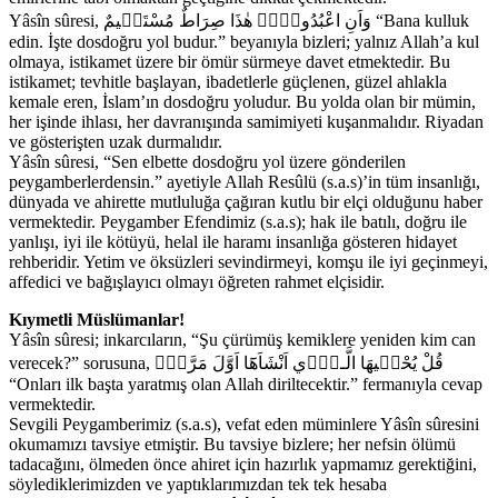
Yâsîn sûresi, وَاَنِ اعْبُدُون۪يۜ هٰذَا صِرَاطٌ مُسْتَق۪يمٌ “Bana kulluk
edin. İşte dosdoğru yol budur.” beyanıyla bizleri; yalnız Allah’a kul
olmaya, istikamet üzere bir ömür sürmeye davet etmektedir. Bu
istikamet; tevhitle başlayan, ibadetlerle güçlenen, güzel ahlakla
kemale eren, İslam’ın dosdoğru yoludur. Bu yolda olan bir mümin,
her işinde ihlası, her davranışında samimiyeti kuşanmalıdır. Riyadan
ve gösterişten uzak durmalıdır.
Yâsîn sûresi, “Sen elbette dosdoğru yol üzere gönderilen
peygamberlerdensin.” ayetiyle Allah Resûlü (s.a.s)’in tüm insanlığı,
dünyada ve ahirette mutluluğa çağıran kutlu bir elçi olduğunu haber
vermektedir. Peygamber Efendimiz (s.a.s); hak ile batılı, doğru ile
yanlışı, iyi ile kötüyü, helal ile haramı insanlığa gösteren hidayet
rehberidir. Yetim ve öksüzleri sevindirmeyi, komşu ile iyi geçinmeyi,
affedici ve bağışlayıcı olmayı öğreten rahmet elçisidir.
Kıymetli Müslümanlar!
Yâsîn sûresi; inkarcıların, “Şu çürümüş kemiklere yeniden kim can
verecek?” sorusuna, قُلْ يُحْي۪يهَا الَّـذ۪ٓي اَنْشَاَهَٓا اَوَّلَ مَرَّةٍۜ
“Onları ilk başta yaratmış olan Allah diriltecektir.” fermanıyla cevap
vermektedir.
Sevgili Peygamberimiz (s.a.s), vefat eden müminlere Yâsîn sûresini
okumamızı tavsiye etmiştir. Bu tavsiye bizlere; her nefsin ölümü
tadacağını, ölmeden önce ahiret için hazırlık yapmamız gerektiğini,
söylediklerimizden ve yaptıklarımızdan tek tek hesaba