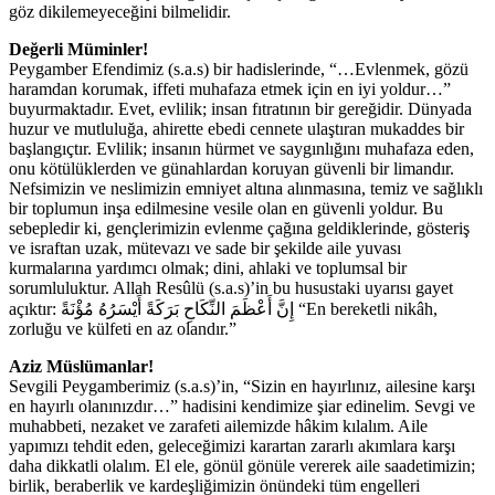
göz dikilemeyeceğini bilmelidir.
Değerli Müminler!
Peygamber Efendimiz (s.a.s) bir hadislerinde, “…Evlenmek, gözü
haramdan korumak, iffeti muhafaza etmek için en iyi yoldur…”
buyurmaktadır. Evet, evlilik; insan fıtratının bir gereğidir. Dünyada
huzur ve mutluluğa, ahirette ebedi cennete ulaştıran mukaddes bir
başlangıçtır. Evlilik; insanın hürmet ve saygınlığını muhafaza eden,
onu kötülüklerden ve günahlardan koruyan güvenli bir limandır.
Nefsimizin ve neslimizin emniyet altına alınmasına, temiz ve sağlıklı
bir toplumun inşa edilmesine vesile olan en güvenli yoldur. Bu
sebepledir ki, gençlerimizin evlenme çağına geldiklerinde, gösteriş
ve israftan uzak, mütevazı ve sade bir şekilde aile yuvası
kurmalarına yardımcı olmak; dini, ahlaki ve toplumsal bir
sorumluluktur. Allah Resûlü (s.a.s)’in bu husustaki uyarısı gayet
açıktır: إِنَّ أَعْظَمَ النِّكَاحِ بَرَكَةً أَيْسَرُهُ مُؤْنَةً “En bereketli nikâh,
zorluğu ve külfeti en az olandır.”
Aziz Müslümanlar!
Sevgili Peygamberimiz (s.a.s)’in, “Sizin en hayırlınız, ailesine karşı
en hayırlı olanınızdır…” hadisini kendimize şiar edinelim. Sevgi ve
muhabbeti, nezaket ve zarafeti ailemizde hâkim kılalım. Aile
yapımızı tehdit eden, geleceğimizi karartan zararlı akımlara karşı
daha dikkatli olalım. El ele, gönül gönüle vererek aile saadetimizin;
birlik, beraberlik ve kardeşliğimizin önündeki tüm engelleri