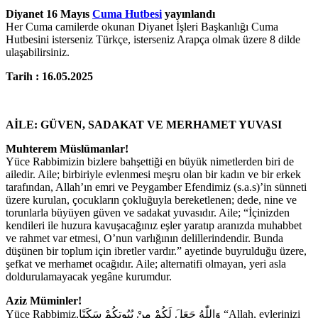
Diyanet 16 Mayıs
Cuma Hutbesi
yayınlandı
Her Cuma camilerde okunan Diyanet İşleri Başkanlığı Cuma
Hutbesini isterseniz Türkçe, isterseniz Arapça olmak üzere 8 dilde
ulaşabilirsiniz.
Tarih : 16.05.2025
AİLE: GÜVEN, SADAKAT VE MERHAMET YUVASI
Muhterem Müslümanlar!
Yüce Rabbimizin bizlere bahşettiği en büyük nimetlerden biri de
ailedir. Aile; birbiriyle evlenmesi meşru olan bir kadın ve bir erkek
tarafından, Allah’ın emri ve Peygamber Efendimiz (s.a.s)’in sünneti
üzere kurulan, çocukların çokluğuyla bereketlenen; dede, nine ve
torunlarla büyüyen güven ve sadakat yuvasıdır. Aile; “İçinizden
kendileri ile huzura kavuşacağınız eşler yaratıp aranızda muhabbet
ve rahmet var etmesi, O’nun varlığının delillerindendir. Bunda
düşünen bir toplum için ibretler vardır.” ayetinde buyrulduğu üzere,
şefkat ve merhamet ocağıdır. Aile; alternatifi olmayan, yeri asla
doldurulamayacak yegâne kurumdur.
Aziz Müminler!
Yüce Rabbimiz,وَاللّٰهُ جَعَلَ لَكُمْ مِنْ بُيُوتِكُمْ سَكَنًا “Allah, evlerinizi