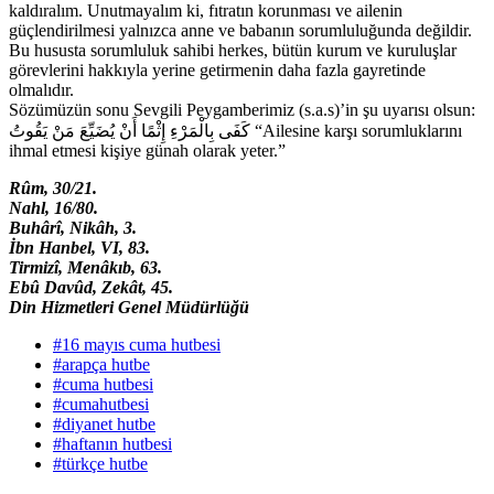
kaldıralım. Unutmayalım ki, fıtratın korunması ve ailenin
güçlendirilmesi yalnızca anne ve babanın sorumluluğunda değildir.
Bu hususta sorumluluk sahibi herkes, bütün kurum ve kuruluşlar
görevlerini hakkıyla yerine getirmenin daha fazla gayretinde
olmalıdır.
Sözümüzün sonu Sevgili Peygamberimiz (s.a.s)’in şu uyarısı olsun:
كَفَى بِالْمَرْءِ إِثْمًا أَنْ يُضَيِّعَ مَنْ يَقُوتُ “Ailesine karşı sorumluklarını
ihmal etmesi kişiye günah olarak yeter.”
Rûm, 30/21.
Nahl, 16/80.
Buhârî, Nikâh, 3.
İbn Hanbel, VI, 83.
Tirmizî, Menâkıb, 63.
Ebû Davûd, Zekât, 45.
Din Hizmetleri Genel Müdürlüğü
#16 mayıs cuma hutbesi
#arapça hutbe
#cuma hutbesi
#cumahutbesi
#diyanet hutbe
#haftanın hutbesi
#türkçe hutbe