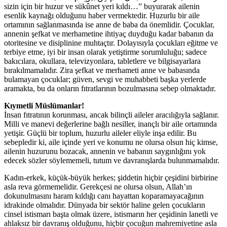
sizin için bir huzur ve sükûnet yeri kıldı…” buyurarak ailenin
esenlik kaynağı olduğunu haber vermektedir. Huzurlu bir aile
ortamının sağlanmasında ise anne de baba da önemlidir. Çocuklar,
annenin şefkat ve merhametine ihtiyaç duyduğu kadar babanın da
otoritesine ve disiplinine muhtaçtır. Dolayısıyla çocukları eğitme ve
terbiye etme, iyi bir insan olarak yetiştirme sorumluluğu; sadece
bakıcılara, okullara, televizyonlara, tabletlere ve bilgisayarlara
bırakılmamalıdır. Zira şefkat ve merhameti anne ve babasında
bulamayan çocuklar; güven, sevgi ve muhabbeti başka yerlerde
aramakta, bu da onların fıtratlarının bozulmasına sebep olmaktadır.
Kıymetli Müslümanlar!
İnsan fıtratının korunması, ancak bilinçli aileler aracılığıyla sağlanır.
Milli ve manevi değerlerine bağlı nesiller, inançlı bir aile ortamında
yetişir. Güçlü bir toplum, huzurlu aileler eliyle inşa edilir. Bu
sebepledir ki, aile içinde yeri ve konumu ne olursa olsun hiç kimse,
ailenin huzurunu bozacak, annenin ve babanın saygınlığını yok
edecek sözler söylememeli, tutum ve davranışlarda bulunmamalıdır.
Kadın-erkek, küçük-büyük herkes; şiddetin hiçbir çeşidini birbirine
asla reva görmemelidir. Gerekçesi ne olursa olsun, Allah’ın
dokunulmasını haram kıldığı canı hayattan koparamayacağının
idrakinde olmalıdır. Dünyada bir sektör haline gelen çocukların
cinsel istismarı başta olmak üzere, istismarın her çeşidinin lanetli ve
ahlaksız bir davranış olduğunu, hiçbir çocuğun mahremiyetine asla