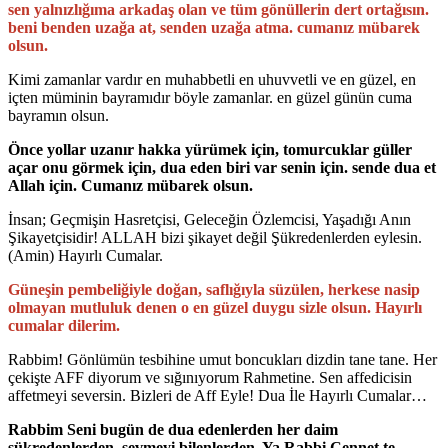
sen yalnızlığıma arkadaş olan ve tüm gönüllerin dert ortağısın.
beni benden uzağa at, senden uzağa atma. cumanız mübarek
olsun.
Kimi zamanlar vardır en muhabbetli en uhuvvetli ve en güzel, en
içten müminin bayramıdır böyle zamanlar. en güzel günün cuma
bayramın olsun.
Önce yollar uzanır hakka yürümek için, tomurcuklar güller
açar onu görmek için, dua eden biri var senin için. sende dua et
Allah için. Cumanız mübarek olsun.
İnsan; Geçmişin Hasretçisi, Geleceğin Özlemcisi, Yaşadığı Anın
Şikayetçisidir! ALLAH bizi şikayet değil Şükredenlerden eylesin.
(Amin) Hayırlı Cumalar.
Güneşin pembeliğiyle doğan, saflığıyla süzülen, herkese nasip
olmayan mutluluk denen o en güzel duygu sizle olsun. Hayırlı
cumalar dilerim.
Rabbim! Gönlümün tesbihine umut boncukları dizdin tane tane. Her
çekişte AFF diyorum ve sığınıyorum Rahmetine. Sen affedicisin
affetmeyi seversin. Bizleri de Aff Eyle! Dua İle Hayırlı Cumalar…
Rabbim Seni bugün de dua edenlerden her daim
şükredenlerden, sevmeyi bilenlerden, Ya Rabbi Cennet te