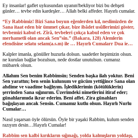
Ey insanlar! gaflet uykusundan uyanın!bekliyor bizi bu dehşeti
günler… tevbe edin kardeşler… Allah belki affeder. Hayırlı cumalar.
“Ey Rabbimiz! Bizi Sana boyun eğenlerden kıl, neslimizden de
Sana itaat eden bir ümmet çıkar, bize ibâdet usûllerimizi göster,
tevbemizi kabul et. Zîrâ, tevbeleri çokça kabul eden ve çok
merhametli olan ancak Sen”sin.” (Bakara, 128) Alemlerin
efendisine selatu selam(a.s.m) ile … Hayırlı Cumalarr Dua ie…
Kalpler imanla, gönüller huzurla dolsun. saadetler hepimizin olsun.
ne kurulan bağlar bozulsun, nede dostlar unutulsun. cumanız
mübarek olsun.
Allahım Sen benim Rabbimsin; Senden başka ilah yoktur. Beni
Sen yarattın; ben senin kulunum ve gücüm yettiğince Sana olan
ahdime ve vaadime bağlıyım. İşlediklerimin (kötülüklerin)
şerrinden Sana sığınırım. Üzerimdeki nimetlerini itiraf eder;
günahlarımıda ikrar ederim. Beni affet. Zira günahları
bağışlayan ancak Sensin. Cumamız kutlu olsun. Hayırlı Nurlu
Cumalar…
Nasıl yaşarsan öyle ölürsün. Öyle bir yaşaki Rabbim, kulum senden
razıyım desin…Hayırlı Cumalar!
Rabbim sen kalbi kırıkların sığınağı, yolda kalmışların yoldaşı,