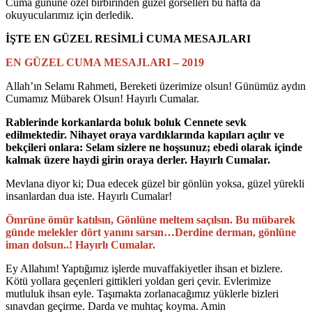
Cuma gününe özel birbirinden güzel görselleri bu hafta da
okuyucularımız için derledik.
İŞTE EN GÜZEL RESİMLİ CUMA MESAJLARI
EN GÜZEL CUMA MESAJLARI – 2019
Allah’ın Selamı Rahmeti, Bereketi üzerimize olsun! Günümüz aydın
Cumamız Mübarek Olsun! Hayırlı Cumalar.
Rablerinde korkanlarda boluk boluk Cennete sevk
edilmektedir. Nihayet oraya vardıklarında kapıları açılır ve
bekçileri onlara: Selam sizlere ne hoşsunuz; ebedi olarak içinde
kalmak üzere haydi girin oraya derler. Hayırlı Cumalar.
Mevlana diyor ki; Dua edecek güzel bir gönlün yoksa, güzel yürekli
insanlardan dua iste. Hayırlı Cumalar!
Ömrüne ömür katılsın, Gönlüne meltem saçılsın. Bu mübarek
günde melekler dört yanını sarsın…Derdine derman, gönlüne
iman dolsun..! Hayırlı Cumalar.
Ey Allahım! Yaptığımız işlerde muvaffakiyetler ihsan et bizlere.
Kötü yollara geçenleri gittikleri yoldan geri çevir. Evlerimize
mutluluk ihsan eyle. Taşımakta zorlanacağımız yüklerle bizleri
sınavdan geçirme. Darda ve muhtaç koyma. Amin