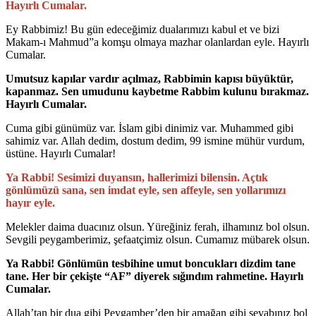
Hayırlı Cumalar.
Ey Rabbimiz! Bu gün edeceğimiz dualarımızı kabul et ve bizi
Makam-ı Mahmud”a komşu olmaya mazhar olanlardan eyle. Hayırlı
Cumalar.
Umutsuz kapılar vardır açılmaz, Rabbimin kapısı büyüktür,
kapanmaz. Sen umudunu kaybetme Rabbim kulunu bırakmaz.
Hayırlı Cumalar.
Cuma gibi günümüz var. İslam gibi dinimiz var. Muhammed gibi
sahimiz var. Allah dedim, dostum dedim, 99 ismine mühür vurdum,
üstüne. Hayırlı Cumalar!
Ya Rabbi! Sesimizi duyansın, hallerimizi bilensin. Açtık
gönlümüzü sana, sen imdat eyle, sen affeyle, sen yollarımızı
hayır eyle.
Melekler daima duacınız olsun. Yüreğiniz ferah, ilhamınız bol olsun.
Sevgili peygamberimiz, şefaatçimiz olsun. Cumamız mübarek olsun.
Ya Rabbi! Gönlümün tesbihine umut boncukları dizdim tane
tane. Her bir çekişte “AF” diyerek sığındım rahmetine. Hayırlı
Cumalar.
Allah’tan bir dua gibi Peygamber’den bir amağan gibi sevabınız bol