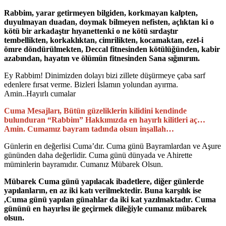
Rabbim, yarar getirmeyen bilgiden, korkmayan kalpten,
duyulmayan duadan, doymak bilmeyen nefisten, açlıktan ki o
kötü bir arkadaştır hıyanettenki o ne kötü sırdaştır
tembellikten, korkaklıktan, cimrilikten, kocamaktan, ezel-i
ömre döndürülmekten, Deccal fitnesinden kötülüğünden, kabir
azabından, hayatın ve ölümün fitnesinden Sana sığınırım.
Ey Rabbim! Dinimizden dolayı bizi zillete düşürmeye çaba sarf
edenlere fırsat verme. Bizleri İslamın yolundan ayırma.
Amin..Hayırlı cumalar
Cuma Mesajları, Bütün güzeliklerin kilidini kendinde
bulunduran “Rabbim” Hakkımızda en hayırlı kilitleri aç…
Amin. Cumamız bayram tadında olsun inşallah…
Günlerin en değerlisi Cuma’dır. Cuma günü Bayramlardan ve Aşure
gününden daha değerlidir. Cuma günü dünyada ve Ahirette
müminlerin bayramıdır. Cumanız Mübarek Olsun.
Mübarek Cuma günü yapılacak ibadetlere, diğer günlerde
yapılanların, en az iki katı verilmektedir. Buna karşılık ise
,Cuma günü yapılan günahlar da iki kat yazılmaktadır. Cuma
gününü en hayırlısı ile geçirmek dileğiyle cumanız mübarek
olsun.