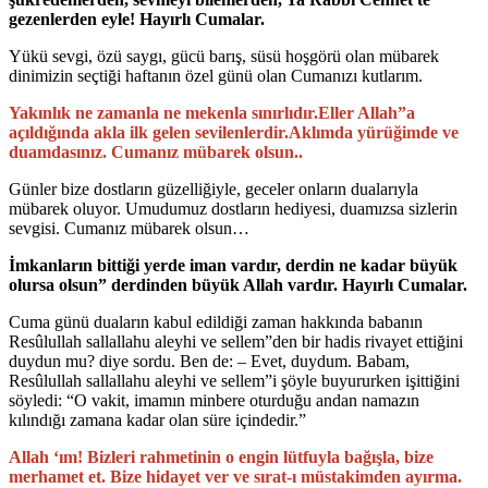
gezenlerden eyle! Hayırlı Cumalar.
Yükü sevgi, özü saygı, gücü barış, süsü hoşgörü olan mübarek
dinimizin seçtiği haftanın özel günü olan Cumanızı kutlarım.
Yakınlık ne zamanla ne mekenla sınırlıdır.Eller Allah”a
açıldığında akla ilk gelen sevilenlerdir.Aklımda yürüğimde ve
duamdasınız. Cumanız mübarek olsun..
Günler bize dostların güzelliğiyle, geceler onların dualarıyla
mübarek oluyor. Umudumuz dostların hediyesi, duamızsa sizlerin
sevgisi. Cumanız mübarek olsun…
İmkanların bittiği yerde iman vardır, derdin ne kadar büyük
olursa olsun” derdinden büyük Allah vardır. Hayırlı Cumalar.
Cuma günü duaların kabul edildiği zaman hakkında babanın
Resûlullah sallallahu aleyhi ve sellem”den bir hadis rivayet ettiğini
duydun mu? diye sordu. Ben de: – Evet, duydum. Babam,
Resûlullah sallallahu aleyhi ve sellem”i şöyle buyururken işittiğini
söyledi: “O vakit, imamın minbere oturduğu andan namazın
kılındığı zamana kadar olan süre içindedir.”
Allah ‘ım! Bizleri rahmetinin o engin lütfuyla bağışla, bize
merhamet et. Bize hidayet ver ve sırat-ı müstakimden ayırma.