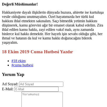
Değerli Müslümanlar!
Hakkaniyete dayalı ilişkilerin dünyada huzura, ahirette ise kurtuluşa
vesile olduğunu unutmayalım. Özel hayatımızda her türlü kul
hakkını ihlal etmekten sakınalım. Saçı bitmedik yetimin hakkını
düşünerek, kamu görevini ağır bir emanet olarak kabul edelim. Zira
ihlal edilen kamu hakkı, zayi edilen vakıf malı, aynı zamanda
binlerce kul hakkı demektir. Her hayırlı işin sevabı olduğu gibi, her
ihmal ve hatanın da kul ve kamu hakkı doğuracağını bilerek
yaşayalım.
18 Ekim 2019 Cuma Hutbesi Yazdır
#18 ekim
#cuma hutbesi
Yorum Yap
Ad Soyad:
E-Mail: