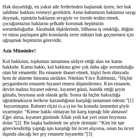
Hak duyarlılığı, en yakın aile fertlerinden başlamak üzere, her hak
sahibine hakkını vermeyi gerektirir. Anne-babamızın haklarına saygı
duymak, eşimizin haklarını sevgiyle ve özenle teslim etmek,
çocuğumuzun haklarını şefkatle korumak hepimizin
sorumluluğudur. Akrabalık ilişkilerinde, bilhassa iş ortaklığı, düğün
ve miras paylaşımı gibi konularda zerre miktarı hak geçmemesi için
uğraşmak hepimizin görevidir.
Aziz Müminler!
Kul hakkının, toplumun tamamına sirâyet ettiği alan ise kamu
hakkıdır. Kamu hakkı, kul hakkına göre çok daha ağır sorumluluğu
olan bir emanettir. Bu emanete ihanet etmek, kişiyi hem dünyada
hem de ahirette hüsrana sürükler. Nitekim Yüce Rabbimiz, “Hiçbir
peygamberin emanete hıyanet etmesi düşünülemez. Kim emanete,
devlet malına hıyanet ederse, kıyamet günü, hainlik ettiği şeyin
günahı, boynuna asılı olarak gelir. Sonra da hiçbir haksızlığa
uğratılmaksızın herkese kazandığının karşılığı tastamam ödenir.”[1]
buyurmuştur. Rahmet elçisi (s.a.s) ise bu konuda ümmetini şöyle
uyarmıştır: “Kimse hakkı olmayan bir karış toprağı bile almasın!
Eğer alırsa, kıyamet gününde Allah yedi kat yeri onun boynuna
dolar.”[2] Bir başka hadisinde ise şöyle demiştir: “Kim bir işte
görevlendirilip yaptığı işin karşılığı bir ücret alıyorsa, onun bu ücret
dışında alacağı her şey emanete hıyanettir.”[3]