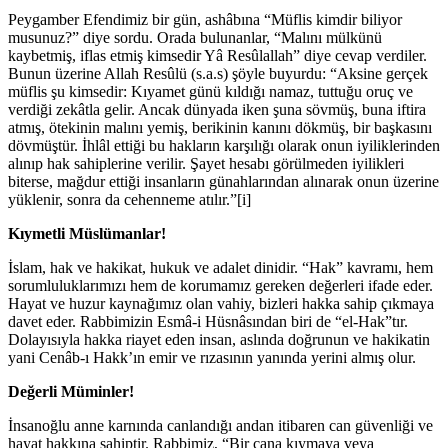
Peygamber Efendimiz bir gün, ashâbına “Müflis kimdir biliyor
musunuz?” diye sordu. Orada bulunanlar, “Malını mülkünü
kaybetmiş, iflas etmiş kimsedir Yâ Resûlallah” diye cevap verdiler.
Bunun üzerine Allah Resûlü (s.a.s) şöyle buyurdu: “Aksine gerçek
müflis şu kimsedir: Kıyamet günü kıldığı namaz, tuttuğu oruç ve
verdiği zekâtla gelir. Ancak dünyada iken şuna sövmüş, buna iftira
atmış, ötekinin malını yemiş, berikinin kanını dökmüş, bir başkasını
dövmüştür. İhlâl ettiği bu hakların karşılığı olarak onun iyiliklerinden
alınıp hak sahiplerine verilir. Şayet hesabı görülmeden iyilikleri
biterse, mağdur ettiği insanların günahlarından alınarak onun üzerine
yüklenir, sonra da cehenneme atılır.”[i]
Kıymetli Müslümanlar!
İslam, hak ve hakikat, hukuk ve adalet dinidir. “Hak” kavramı, hem
sorumluluklarımızı hem de korumamız gereken değerleri ifade eder.
Hayat ve huzur kaynağımız olan vahiy, bizleri hakka sahip çıkmaya
davet eder. Rabbimizin Esmâ-i Hüsnâsından biri de “el-Hak”tır.
Dolayısıyla hakka riayet eden insan, aslında doğrunun ve hakikatin
yani Cenâb-ı Hakk’ın emir ve rızasının yanında yerini almış olur.
Değerli Müminler!
İnsanoğlu anne karnında canlandığı andan itibaren can güvenliği ve
hayat hakkına sahiptir. Rabbimiz, “Bir cana kıymaya veya