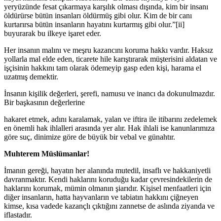
yeryüzünde fesat çıkarmaya karşılık olması dışında, kim bir insanı
öldürürse bütün insanları öldürmüş gibi olur. Kim de bir canı
kurtarırsa bütün insanların hayatını kurtarmış gibi olur.”[ii]
buyurarak bu ilkeye işaret eder.
Her insanın malını ve meşru kazancını koruma hakkı vardır. Haksız
yollarla mal elde eden, ticarete hile karıştırarak müşterisini aldatan ve
işçisinin hakkını tam olarak ödemeyip gasp eden kişi, harama el
uzatmış demektir.
İnsanın kişilik değerleri, şerefi, namusu ve inancı da dokunulmazdır.
Bir başkasının değerlerine
hakaret etmek, adını karalamak, yalan ve iftira ile itibarını zedelemek
en önemli hak ihlalleri arasında yer alır. Hak ihlali ise kanunlarımıza
göre suç, dinimize göre de büyük bir vebal ve günahtır.
Muhterem Müslümanlar!
İmanın gereği, hayatın her alanında mutedil, insaflı ve hakkaniyetli
davranmaktır. Kendi haklarını koruduğu kadar çevresindekilerin de
haklarını korumak, mümin olmanın şiarıdır. Kişisel menfaatleri için
diğer insanların, hatta hayvanların ve tabiatın hakkını çiğneyen
kimse, kısa vadede kazançlı çıktığını zannetse de aslında ziyanda ve
iflastadır.