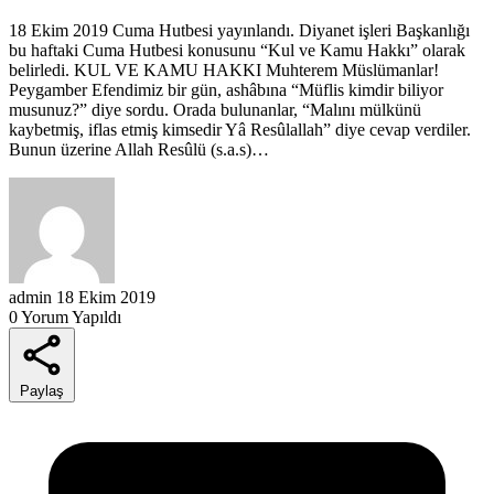
18 Ekim 2019 Cuma Hutbesi yayınlandı. Diyanet işleri Başkanlığı
bu haftaki Cuma Hutbesi konusunu “Kul ve Kamu Hakkı” olarak
belirledi. KUL VE KAMU HAKKI Muhterem Müslümanlar!
Peygamber Efendimiz bir gün, ashâbına “Müflis kimdir biliyor
musunuz?” diye sordu. Orada bulunanlar, “Malını mülkünü
kaybetmiş, iflas etmiş kimsedir Yâ Resûlallah” diye cevap verdiler.
Bunun üzerine Allah Resûlü (s.a.s)…
admin
18 Ekim 2019
0 Yorum Yapıldı
Paylaş