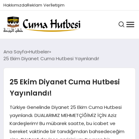
Hakkımızda
Reklam Ver
İletişim
HUTBELER
Ana Sayfa
Hutbeler
25 Ekim Diyanet Cuma Hutbesi Yayınlandı!
GÜNDEM
25 Ekim Diyanet Cuma Hutbesi
Yayınlandı!
DINI BILGILER
Türkiye Genelinde Diyanet 25 Ekim Cuma Hutbesi
yayınlandı. DUALARIMIZ MEHMETÇİĞİMİZ İÇİN Aziz
DUALAR VE ZIKIRLER
Kardeşlerim! Bu mübarek saatte, bu icabet ve
bereket vaktinde bir tanıdığımdan bahsedeceğim