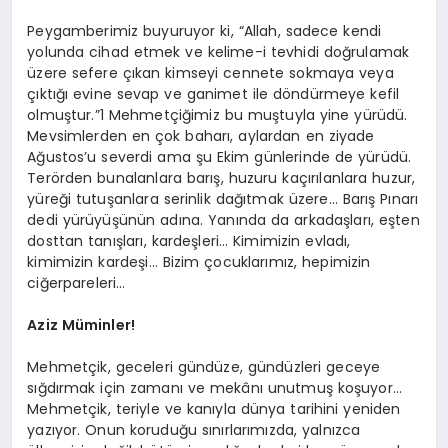
Peygamberimiz buyuruyor ki, “Allah, sadece kendi
yolunda cihad etmek ve kelime-i tevhidi doğrulamak
üzere sefere çıkan kimseyi cennete sokmaya veya
çıktığı evine sevap ve ganimet ile döndürmeye kefil
olmuştur.”1 Mehmetçiğimiz bu muştuyla yine yürüdü.
Mevsimlerden en çok baharı, aylardan en ziyade
Ağustos’u severdi ama şu Ekim günlerinde de yürüdü.
Terörden bunalanlara barış, huzuru kaçırılanlara huzur,
yüreği tutuşanlara serinlik dağıtmak üzere… Barış Pınarı
dedi yürüyüşünün adına. Yanında da arkadaşları, eşten
dosttan tanışları, kardeşleri… Kimimizin evladı,
kimimizin kardeşi… Bizim çocuklarımız, hepimizin
ciğerpareleri…
Aziz Müminler!
Mehmetçik, geceleri gündüze, gündüzleri geceye
sığdırmak için zamanı ve mekânı unutmuş koşuyor…
Mehmetçik, teriyle ve kanıyla dünya tarihini yeniden
yazıyor. Onun koruduğu sınırlarımızda, yalnızca