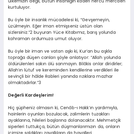
ülkemizin değil, bütün insanlığın kaderi hercü mercden
kurtuluyor.
Bu öyle bir insanlık mücadelesi ki, “Gevşemeyin,
üzülmeyin. Eğer iman etmişseniz üstün olan
sizlersiniz.”2 buyuran Yüce Kitabımız, barış yolunda
kahraman ordumuza umut oluyor.
Bu öyle bir iman ve vatan aşkı ki, Kur’an bu aşkla
toprağa düşen canları şöyle anlatıyor: “Allah yolunda
öldürülenleri sakın ölü sanmayın. Bilâkis onlar diridirler;
Allah’ın lütuf ve kereminden kendilerine verdikleri ile
sevinçli bir hâlde Rableri yanında rızıklara mazhar
olmaktadırlar.”3
Değerli Kardeşlerim!
Hiç şüpheniz olmasın ki, Cenâb-ı Hakk’ın yardımıyla,
hainlerin oyunları bozulacak, zalimlerin tuzakları
ayaklarına, hileleri başlarına dolanacaktır. Mehmetçik
siperleri tuttukça, bütün düşmanlarımızın da, onların
içimize saldıkları zavallıların da hayalleri