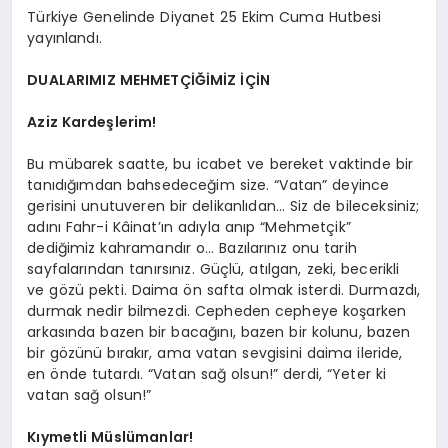
Türkiye Genelinde Diyanet 25 Ekim Cuma Hutbesi
yayınlandı.
DUALARIMIZ MEHMETÇİĞİMİZ İÇİN
Aziz Kardeşlerim!
Bu mübarek saatte, bu icabet ve bereket vaktinde bir
tanıdığımdan bahsedeceğim size. “Vatan” deyince
gerisini unutuveren bir delikanlıdan… Siz de bileceksiniz;
adını Fahr-i Kâinat’ın adıyla anıp “Mehmetçik”
dediğimiz kahramandır o… Bazılarınız onu tarih
sayfalarından tanırsınız. Güçlü, atılgan, zeki, becerikli
ve gözü pekti. Daima ön safta olmak isterdi. Durmazdı,
durmak nedir bilmezdi. Cepheden cepheye koşarken
arkasında bazen bir bacağını, bazen bir kolunu, bazen
bir gözünü bırakır, ama vatan sevgisini daima ileride,
en önde tutardı. “Vatan sağ olsun!” derdi, “Yeter ki
vatan sağ olsun!”
Kıymetli Müslümanlar!