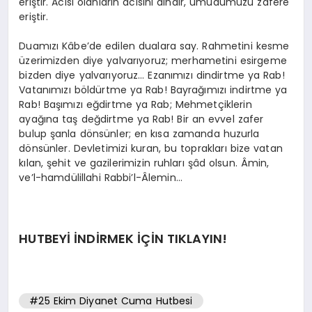
eriştir. Acısı olanların acısını dindir, umudumuzu zafere
eriştir.
Duamızı Kâbe’de edilen dualara say. Rahmetini kesme
üzerimizden diye yalvarıyoruz; merhametini esirgeme
bizden diye yalvarıyoruz… Ezanımızı dindirtme ya Rab!
Vatanımızı böldürtme ya Rab! Bayrağımızı indirtme ya
Rab! Başımızı eğdirtme ya Rab; Mehmetçiklerin
ayağına taş değdirtme ya Rab! Bir an evvel zafer
bulup şanla dönsünler; en kısa zamanda huzurla
dönsünler. Devletimizi kuran, bu toprakları bize vatan
kılan, şehit ve gazilerimizin ruhları şâd olsun. Âmin,
ve’l-hamdülillahi Rabbi’l-Âlemin…
HUTBEYİ İNDİRMEK İÇİN TIKLAYIN!
#25 Ekim Diyanet Cuma Hutbesi