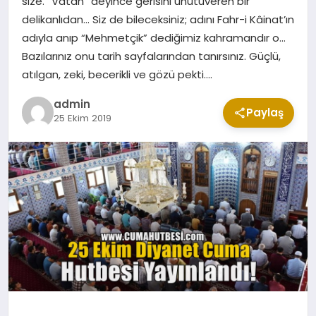
size. “Vatan” deyince gerisini unutuveren bir
CUMA MESAJLARI
delikanlıdan… Siz de bileceksiniz; adını Fahr-i Kâinat’ın
adıyla anıp “Mehmetçik” dediğimiz kahramandır o…
Bazılarınız onu tarih sayfalarından tanırsınız. Güçlü,
KABE CANLI YAYIN
atılgan, zeki, becerikli ve gözü pekti….
admin
Paylaş
25 Ekim 2019