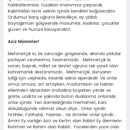
hakikatlerimize; tuzakları imanımıza çarpacak,
kışkırttıkları terör selinin içinde kendileri boğulacaktır.
Ordumuz barış uğruna ilerledikçe, ay yıldızlı
bayrağımızın gölgesinde masumlar, kadınlar, çocuklar
güven ve huzura kavuşacaktır.
Aziz Müminler!
Mehmetçik ki, bir sancağın gölgesinde, alnında yıldızlar
parlayan cevherimiz, hazinemizdir… Mehmetçik ki,
vatan, bayrak, millet ve devlet uğruna tek yürek olan
kahramanlık destanımızdır… Mehmetçik, dünyanın
iyiliği için cephede, insanlık adına siperdedir. Ve onlar
omuz omuza, sırt sırtayken; mazlumların ve hakları
ellerinden alınanların imdadına koşarken yerde ve
gökte, uzakta ve yakında bütün dualarımız onlaradır,
onlar içindir. Teri damladığında merhamet, kanı
döküldüğünde rahmet olsun diye… Onlar içindir
Fetihler, Fatihalar, Yasinler… Ve âminler onlar içindir…
Âmin! Ey varlığın Aziz ve Kerîm olan Rabbi! Ey âlemlerin
Rahman ve Rahim olan Rabbi!.. Yücelerden yüce olan