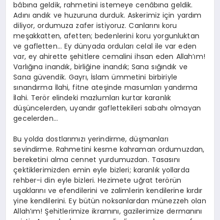
bâbına geldik, rahmetini istemeye cenâbına geldik.
Adını andık ve huzuruna durduk. Askerimiz için yardım
diliyor, ordumuza zafer istiyoruz. Canlarını koru
meşakkatten, afetten; bedenlerini koru yorgunluktan
ve gafletten… Ey dünyada orduları celal ile var eden
var, ey ahirette şehitlere cemalini ihsan eden Allah’ım!
Varlığına inandık, birliğine inandık; Sana sığındık ve
Sana güvendik. Gayrı, İslam ümmetini birbiriyle
sınandırma İlahi, fitne ateşinde masumları yandırma
İlahi. Terör elindeki mazlumları kurtar karanlık
düşüncelerden, uyandır gaflettekileri sabahı olmayan
gecelerden…
Bu yolda dostlarımızı yerindirme, düşmanları
sevindirme. Rahmetini kesme kahraman ordumuzdan,
bereketini alma cennet yurdumuzdan. Tasasını
çektiklerimizden emin eyle bizleri; karanlık yollarda
rehber-i din eyle bizleri. Hezimete uğrat terörün
uşaklarını ve efendilerini ve zalimlerin kendilerine kırdır
yine kendilerini. Ey bütün noksanlardan münezzeh olan
Allah’ım! Şehitlerimize ikramını, gazilerimize dermanını