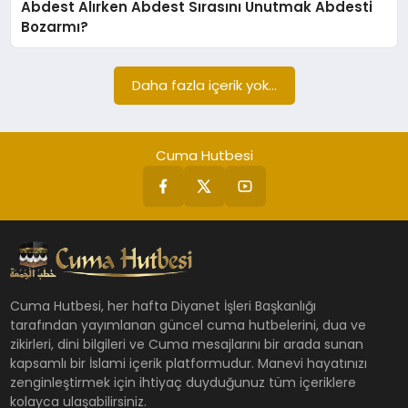
Abdest Alırken Abdest Sırasını Unutmak Abdesti
CUMA MESAJLARI
Bozarmı?
KABE CANLI YAYIN
Daha fazla içerik yok...
Cuma Hutbesi
Cuma Hutbesi, her hafta Diyanet İşleri Başkanlığı
tarafından yayımlanan güncel cuma hutbelerini, dua ve
zikirleri, dini bilgileri ve Cuma mesajlarını bir arada sunan
kapsamlı bir İslami içerik platformudur. Manevi hayatınızı
zenginleştirmek için ihtiyaç duyduğunuz tüm içeriklere
kolayca ulaşabilirsiniz.