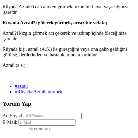
Rüyada Azrail?i can alırken görmek, uzun bir hayat yaşacağınıza
işarettir.
Rüyada Azrail?i gülerek görmek, acısız bir vefata;
Azrail?i kızgın görmek acı çekerek ve ızdırap içinde öleceğinize
işarettir.
Rüyada kişi, azrail (A.S.) ile güreştiğini veya ona galip geldiğini
görürse, dertlerinden ve hastalıklarından kurtulur.
Azrail (a.s.)
#azrail
#Rüyada Azraili görmek
Yorum Yap
Ad Soyad:
E-Mail: