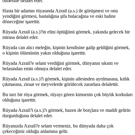
ölmesine delalet eder.
Hasta bir adamın rüyasında Azrail (a.s.) ile görüşmesi ve onu
yendiğini görmesi, hastalığına şifa bulacağına ve eski haline
döneceğine işarettir.
Rüyada Azrail (a.s.)?in elini öptüğünü görmek, yakında gelecek bir
mirasa delalet eder.
Rüyada can alıcı meleğin, kişinin kendisine galip geldiğini görmek,
o kişinin ölümünün yakın olduğuna işarettir.
Rüyada Azrail?e selam verdiğini görmek, dünyanın sıkıntı ve
belasından emin olmaya delalet eder.
Rüyada Azrail (a.s.)?i görmek, kişinin ailesinden ayrılmasına, kıtlık
çıkmasına, ziraat ve meyvelerde görülecek zararlara delalettir.
Bu tarz bir rüya görmek, rüyayı gören kimsenin çok büyük korkuları
olduğuna işarettir.
Rüyada Azrail?i (a.s.)?ı görmek, bazen de borçlara ve maddi gelirin
durgunluğuna delalet eder.
Rüyanızda Azrail?e selam vermeniz, bu dünyada daha çok
çekeceğiniz olduğu anlamına gelir.