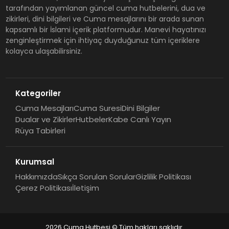
tarafından yayımlanan güncel cuma hutbelerini, dua ve
zikirleri, dini bilgileri ve Cuma mesajlarını bir arada sunan
kapsamlı bir İslami içerik platformudur. Manevi hayatınızı
zenginleştirmek için ihtiyaç duyduğunuz tüm içeriklere
kolayca ulaşabilirsiniz.
Kategoriler
Cuma Mesajları
Cuma Suresi
Dini Bilgiler
Dualar ve Zikirler
Hutbeler
Kabe Canlı Yayın
Rüya Tabirleri
Kurumsal
Hakkımızda
Sıkça Sorulan Sorular
Gizlilik Politikası
Çerez Politikası
İletişim
2026 Cuma Hutbesi © Tüm hakları saklıdır.