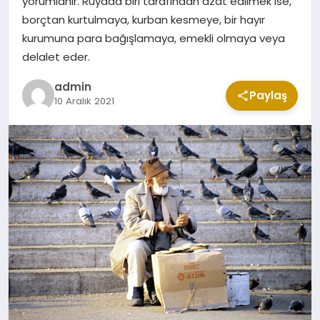
yorumlanır. Rüyada biri tarafından azat edilmek ise,
CUMA MESAJLARI
borçtan kurtulmaya, kurban kesmeye, bir hayır
kurumuna para bağışlamaya, emekli olmaya veya
delalet eder.
KABE CANLI YAYIN
admin
Paylaş
10 Aralık 2021