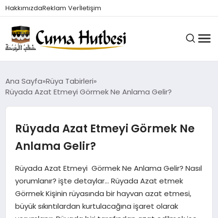
Hakkımızda
Reklam Ver
İletişim
HUTBELER
Ana Sayfa
Rüya Tabirleri
Rüyada Azat Etmeyi Görmek Ne Anlama Gelir?
GÜNDEM
Rüyada Azat Etmeyi Görmek Ne
Anlama Gelir?
DINI BILGILER
Rüyada Azat Etmeyi Görmek Ne Anlama Gelir? Nasıl
yorumlanır? işte detaylar… Rüyada Azat etmek
DUALAR VE ZIKIRLER
Görmek Kişinin rüyasında bir hayvan azat etmesi,
büyük sıkıntılardan kurtulacağına işaret olarak