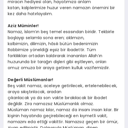
miracın hediyesi olan, hayatımıza anlam
katan, kalplerimize huzur veren namazın önemini bir
kez daha hatırlayalım.
Aziz Müminler!
Namaz, İslam’ın beş temel esasından biridir. Tekbirle
başlayıp selamla sona eren; aklımızın,
kalbimizin, dilimizin, hâsılı bütün bedenimizin
Rabbimize yöneldiği eşsiz bir ibadettir. Tüm
farklılıkları ortadan kaldırarak inananları Allah’ın
huzurunda bir tarağın dişleri gibi eşitleyen, onları
omuz omuza bir araya getiren kulluk vazifemizdir.
Değerli Müslümanlar!
Beş vakit namaz, aceleye getirilecek, ertelenebilecek,
araya sıkıştırılacak, aradan
çıkarılacak ya da son vakte bırakılacak bir ibadet
değildir. Zira namazsız Müslümanlık olmaz.
Müslüman namaz kılar, namaz da insanı insan kılar. Bir
kişinin hayatında geçirebileceği en kıymetli vakit,
namazını eda ettiği vakittir. Namazsız geçen bir ömür,
ziyan edilmiştir. Dolayısıyla Müslüman, dinen