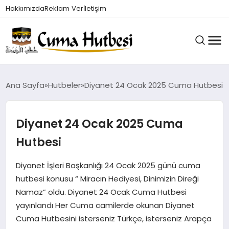
Hakkımızda
Reklam Ver
İletişim
HUTBELER
Ana Sayfa
Hutbeler
Diyanet 24 Ocak 2025 Cuma Hutbesi
Diyanet 24 Ocak 2025 Cuma
GÜNDEM
Hutbesi
DINI BILGILER
Diyanet İşleri Başkanlığı 24 Ocak 2025 günü cuma
hutbesi konusu “ Miracın Hediyesi, Dinimizin Direği
Namaz” oldu. Diyanet 24 Ocak Cuma Hutbesi
DUALAR VE ZIKIRLER
yayınlandı Her Cuma camilerde okunan Diyanet
Cuma Hutbesini isterseniz Türkçe, isterseniz Arapça