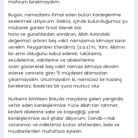
mahrum bırakmayalım.
Bugün, namazlarını ihmal eden bütün kardeşlerime
seslenmek istiyorum: Geliniz, içinde bulunduğumuz şu
mübarek günleri fırsat bilerek bizi
hata ve günahlardan arındıran, Allah katındaki
değerimizi artıran beş vakit namazımızı kılmaya karar
verelim. Peygamber Efendimiz (s.a.s)’in, “Kim, Allah’ın
bir emri olduğunu kabul ederek; rükûlarına,
secdelerine, vakitlerine ve abdestlerine
özen göstererek beş vakit namazı kılmaya devam
ederse cennete girer.”5 müjdesini aklımızdan
çıkarmayalım. Unutmayalım ki, namazsız bir kazanç
bereketsiz; ibadetsiz bir yuva mutsuz olur.
Hutbemi bitirirken Bolu’da meydana gelen yangında
vefat eden kardeşlerimize Yüce Allah’tan rahmet;
kederli ailelerine sabır ve başsağlığı, yaralı
kardeşlerimize acil şifalar diliyorum. Cenâb-ı Hak
vatanımızı ve milletimizi bütün afetlerden, bela ve
musibetlerden muhafaza eylesin.