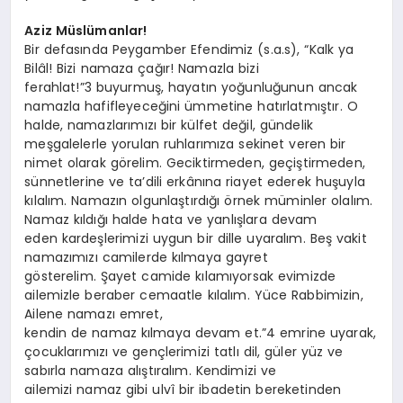
Aziz Müslümanlar!
Bir defasında Peygamber Efendimiz (s.a.s), “Kalk ya
Bilâl! Bizi namaza çağır! Namazla bizi
ferahlat!”3 buyurmuş, hayatın yoğunluğunun ancak
namazla hafifleyeceğini ümmetine hatırlatmıştır. O
halde, namazlarımızı bir külfet değil, gündelik
meşgalelerle yorulan ruhlarımıza sekinet veren bir
nimet olarak görelim. Geciktirmeden, geçiştirmeden,
sünnetlerine ve ta’dili erkânına riayet ederek huşuyla
kılalım. Namazın olgunlaştırdığı örnek müminler olalım.
Namaz kıldığı halde hata ve yanlışlara devam
eden kardeşlerimizi uygun bir dille uyaralım. Beş vakit
namazımızı camilerde kılmaya gayret
gösterelim. Şayet camide kılamıyorsak evimizde
ailemizle beraber cemaatle kılalım. Yüce Rabbimizin,
Ailene namazı emret,
kendin de namaz kılmaya devam et.”4 emrine uyarak,
çocuklarımızı ve gençlerimizi tatlı dil, güler yüz ve
sabırla namaza alıştıralım. Kendimizi ve
ailemizi namaz gibi ulvî bir ibadetin bereketinden