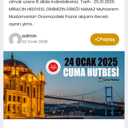
olmak üzere 8 dilde indirebilirsiniz. Tarih : 25.01.2025
CUMA MESAJLARI
MİRACIN HEDİYESİ, DİNİMİZİN DİREĞİ NAMAZ Muhterem
Müslümanlar! Önümüzdeki Pazar akşamı Receb
ayının yirmi…
KABE CANLI YAYIN
admin
Paylaş
22 Ocak 2025