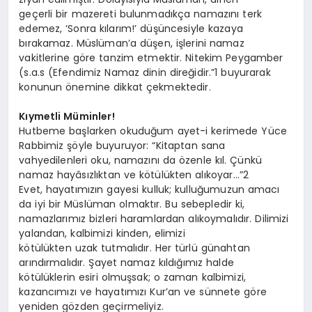
geçerli bir mazereti bulunmadıkça namazını terk
edemez, ‘Sonra kılarım!’ düşüncesiyle kazaya
bırakamaz. Müslüman’a düşen, işlerini namaz
vakitlerine göre tanzim etmektir. Nitekim Peygamber
(s.a.s (Efendimiz Namaz dinin direğidir.”1 buyurarak
konunun önemine dikkat çekmektedir.
Kıymetli Müminler!
Hutbeme başlarken okuduğum ayet-i kerimede Yüce
Rabbimiz şöyle buyuruyor: “Kitaptan sana
vahyedilenleri oku, namazını da özenle kıl. Çünkü
namaz hayâsızlıktan ve kötülükten alıkoyar…”2
Evet, hayatımızın gayesi kulluk; kulluğumuzun amacı
da iyi bir Müslüman olmaktır. Bu sebepledir ki,
namazlarımız bizleri haramlardan alıkoymalıdır. Dilimizi
yalandan, kalbimizi kinden, elimizi
kötülükten uzak tutmalıdır. Her türlü günahtan
arındırmalıdır. Şayet namaz kıldığımız halde
kötülüklerin esiri olmuşsak; o zaman kalbimizi,
kazancımızı ve hayatımızı Kur’an ve sünnete göre
yeniden gözden geçirmeliyiz.