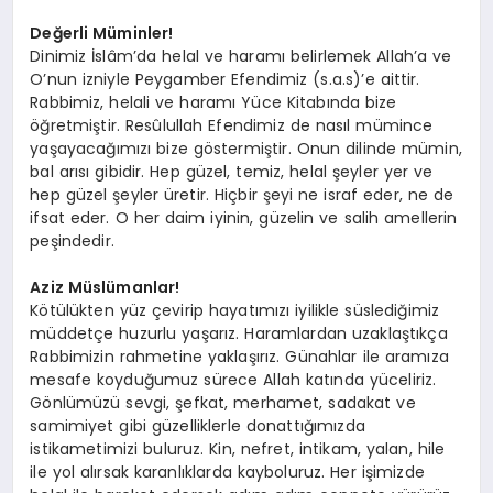
Değerli Müminler!
Dinimiz İslâm’da helal ve haramı belirlemek Allah’a ve
O’nun izniyle Peygamber Efendimiz (s.a.s)’e aittir.
Rabbimiz, helali ve haramı Yüce Kitabında bize
öğretmiştir. Resûlullah Efendimiz de nasıl mümince
yaşayacağımızı bize göstermiştir. Onun dilinde mümin,
bal arısı gibidir. Hep güzel, temiz, helal şeyler yer ve
hep güzel şeyler üretir. Hiçbir şeyi ne israf eder, ne de
ifsat eder. O her daim iyinin, güzelin ve salih amellerin
peşindedir.
Aziz Müslümanlar!
Kötülükten yüz çevirip hayatımızı iyilikle süslediğimiz
müddetçe huzurlu yaşarız. Haramlardan uzaklaştıkça
Rabbimizin rahmetine yaklaşırız. Günahlar ile aramıza
mesafe koyduğumuz sürece Allah katında yüceliriz.
Gönlümüzü sevgi, şefkat, merhamet, sadakat ve
samimiyet gibi güzelliklerle donattığımızda
istikametimizi buluruz. Kin, nefret, intikam, yalan, hile
ile yol alırsak karanlıklarda kayboluruz. Her işimizde