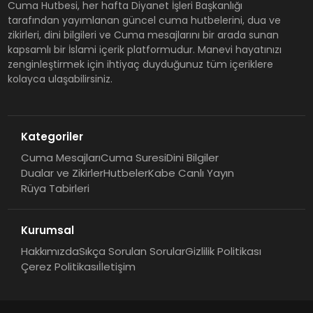
Cuma Hutbesi, her hafta Diyanet İşleri Başkanlığı
tarafından yayımlanan güncel cuma hutbelerini, dua ve
zikirleri, dini bilgileri ve Cuma mesajlarını bir arada sunan
kapsamlı bir İslami içerik platformudur. Manevi hayatınızı
zenginleştirmek için ihtiyaç duyduğunuz tüm içeriklere
kolayca ulaşabilirsiniz.
Kategoriler
Cuma Mesajları
Cuma Suresi
Dini Bilgiler
Dualar ve Zikirler
Hutbeler
Kabe Canlı Yayın
Rüya Tabirleri
Kurumsal
Hakkımızda
Sıkça Sorulan Sorular
Gizlilik Politikası
Çerez Politikası
İletişim