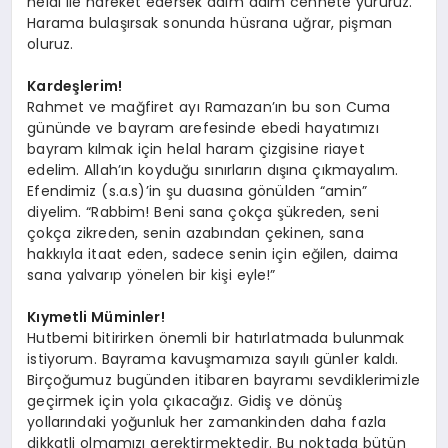
helal ile hareket edersek adım adım cennete yürürüz.
Harama bulaşırsak sonunda hüsrana uğrar, pişman
oluruz.
Kardeşlerim!
Rahmet ve mağfiret ayı Ramazan’ın bu son Cuma
gününde ve bayram arefesinde ebedi hayatımızı
bayram kılmak için helal haram çizgisine riayet
edelim. Allah’ın koyduğu sınırların dışına çıkmayalım.
Efendimiz (s.a.s)’in şu duasına gönülden “amin”
diyelim. “Rabbim! Beni sana çokça şükreden, seni
çokça zikreden, senin azabından çekinen, sana
hakkıyla itaat eden, sadece senin için eğilen, daima
sana yalvarıp yönelen bir kişi eyle!”
Kıymetli Müminler!
Hutbemi bitirirken önemli bir hatırlatmada bulunmak
istiyorum. Bayrama kavuşmamıza sayılı günler kaldı.
Birçoğumuz bugünden itibaren bayramı sevdiklerimizle
geçirmek için yola çıkacağız. Gidiş ve dönüş
yollarındaki yoğunluk her zamankinden daha fazla
dikkatli olmamızı gerektirmektedir. Bu noktada bütün