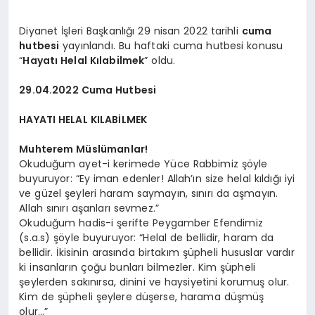
Diyanet İşleri Başkanlığı 29 nisan 2022 tarihli
cuma
hutbesi
yayınlandı. Bu haftaki cuma hutbesi konusu
“
Hayatı Helal Kılabilmek
” oldu.
29.04.2022 Cuma Hutbesi
HAYATI HELAL KILABİLMEK
Muhterem Müslümanlar!
Okuduğum ayet-i kerimede Yüce Rabbimiz şöyle
buyuruyor: “Ey iman edenler! Allah’ın size helal kıldığı iyi
ve güzel şeyleri haram saymayın, sınırı da aşmayın.
Allah sınırı aşanları sevmez.”
Okuduğum hadis-i şerifte Peygamber Efendimiz
(s.a.s) şöyle buyuruyor: “Helal de bellidir, haram da
bellidir. İkisinin arasında birtakım şüpheli hususlar vardır
ki insanların çoğu bunları bilmezler. Kim şüpheli
şeylerden sakınırsa, dinini ve haysiyetini korumuş olur.
Kim de şüpheli şeylere düşerse, harama düşmüş
olur…”