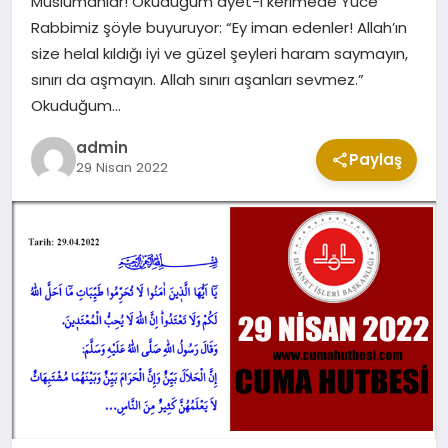
Müslümanlar! Okuduğum ayet-i kerimede Yüce
CUMA MESAJLARI
Rabbimiz şöyle buyuruyor: “Ey iman edenler! Allah’ın
size helal kıldığı iyi ve güzel şeyleri haram saymayın,
sınırı da aşmayın. Allah sınırı aşanları sevmez.”
KABE CANLI YAYIN
Okuduğum…
admin
Paylaş
29 Nisan 2022