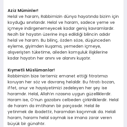
Aziz Müminler!
Helal ve haram, Rabbimizin dünya hayatında bizim için
koyduğu sınırlarıdır. Helal ve haram, sadece yeme ve
içmeye indirgenemeyecek kadar geniş kavramlardır.
Nezih bir hayatın üzerine inşa edildiği bilincin adıdır
helal ve haram. Bu bilinç, özden söze, düşünceden
eyleme, giyimden kuşama, yemeden içmeye,
alışverişten tüketime, aileden komşuluk ilişkilerine
kadar hayatın her anını ve alanını kuşatır.
Kıymetli Müslümanlar!
Rabbimizin bize tertemiz emanet ettiği fıtratımızı
koruyan her söz ve davranış helaldir. Bu fıtratı bozan,
iffet, onur ve haysiyetimizi zedeleyen her şey ise
haramdır. Helal, Allah’ın rızasına uygun güzelliklerdir.
Haram ise, O’nun gazabını celbeden çirkinliklerdir. Helal
de haram da imtihanın bir parçasıdır. Helal ile
yetinmek de ibadettir, haramdan kaçınmak da. Helali
haram, haramı helal saymak ise imana zarar veren
büyük bir günahtır.