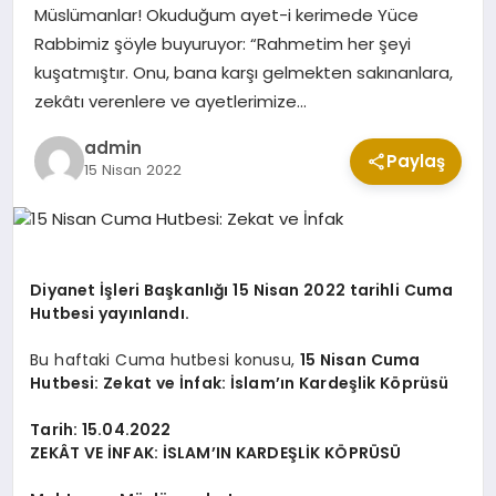
Müslümanlar! Okuduğum ayet-i kerimede Yüce
Rabbimiz şöyle buyuruyor: “Rahmetim her şeyi
kuşatmıştır. Onu, bana karşı gelmekten sakınanlara,
KABE CANLI YAYIN
zekâtı verenlere ve ayetlerimize…
admin
Paylaş
15 Nisan 2022
Diyanet İşleri Başkanlığı 15 Nisan 2022 tarihli Cuma
Hutbesi yayınlandı.
Bu haftaki Cuma hutbesi konusu,
15 Nisan Cuma
Hutbesi: Zekat ve İnfak: İslam’ın Kardeşlik Köprüsü
Tarih: 15.04.2022
ZEKÂT VE İNFAK: İSLAM’IN KARDEŞLİK KÖPRÜSÜ