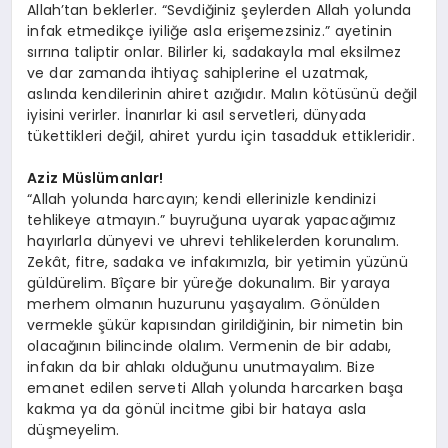
Allah’tan beklerler. “Sevdiğiniz şeylerden Allah yolunda
infak etmedikçe iyiliğe asla erişemezsiniz.” ayetinin
sırrına taliptir onlar. Bilirler ki, sadakayla mal eksilmez
ve dar zamanda ihtiyaç sahiplerine el uzatmak,
aslında kendilerinin ahiret azığıdır. Malın kötüsünü değil
iyisini verirler. İnanırlar ki asıl servetleri, dünyada
tükettikleri değil, ahiret yurdu için tasadduk ettikleridir.
Aziz Müslümanlar!
“Allah yolunda harcayın; kendi ellerinizle kendinizi
tehlikeye atmayın.” buyruğuna uyarak yapacağımız
hayırlarla dünyevi ve uhrevi tehlikelerden korunalım.
Zekât, fitre, sadaka ve infakımızla, bir yetimin yüzünü
güldürelim. Bîçare bir yüreğe dokunalım. Bir yaraya
merhem olmanın huzurunu yaşayalım. Gönülden
vermekle şükür kapısından girildiğinin, bir nimetin bin
olacağının bilincinde olalım. Vermenin de bir adabı,
infakın da bir ahlakı olduğunu unutmayalım. Bize
emanet edilen serveti Allah yolunda harcarken başa
kakma ya da gönül incitme gibi bir hataya asla
düşmeyelim.