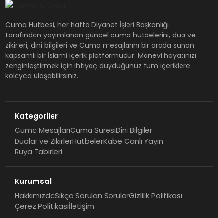
Cuma Hutbesi, her hafta Diyanet İşleri Başkanlığı
tarafından yayımlanan güncel cuma hutbelerini, dua ve
zikirleri, dini bilgileri ve Cuma mesajlarını bir arada sunan
kapsamlı bir İslami içerik platformudur. Manevi hayatınızı
zenginleştirmek için ihtiyaç duyduğunuz tüm içeriklere
kolayca ulaşabilirsiniz.
Kategoriler
Cuma Mesajları
Cuma Suresi
Dini Bilgiler
Dualar ve Zikirler
Hutbeler
Kabe Canlı Yayın
Rüya Tabirleri
Kurumsal
Hakkımızda
Sıkça Sorulan Sorular
Gizlilik Politikası
Çerez Politikası
İletişim