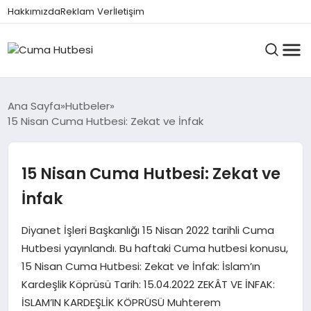
Hakkımızda
Reklam Ver
İletişim
HUTBELER
Ana Sayfa
Hutbeler
15 Nisan Cuma Hutbesi: Zekat ve İnfak
GÜNDEM
15 Nisan Cuma Hutbesi: Zekat ve
İnfak
DINI BILGILER
Diyanet İşleri Başkanlığı 15 Nisan 2022 tarihli Cuma
Hutbesi yayınlandı. Bu haftaki Cuma hutbesi konusu,
DUALAR VE ZIKIRLER
15 Nisan Cuma Hutbesi: Zekat ve İnfak: İslam’ın
Kardeşlik Köprüsü Tarih: 15.04.2022 ZEKÂT VE İNFAK:
İSLAM’IN KARDEŞLİK KÖPRÜSÜ Muhterem
CUMA MESAJLARI