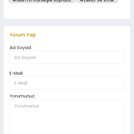
#İslam'ın Kardeşlik Köprüsü
#Zekat ve İnfak
Yorum Yap
Ad Soyad:
E-Mail:
Yorumunuz: