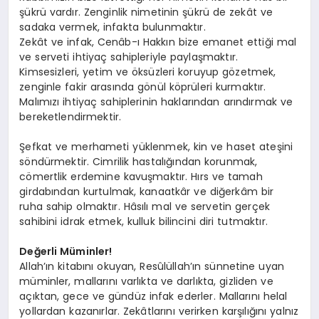
şükrü vardır. Zenginlik nimetinin şükrü de zekât ve
sadaka vermek, infakta bulunmaktır.
Zekât ve infak, Cenâb-ı Hakkın bize emanet ettiği mal
ve serveti ihtiyaç sahipleriyle paylaşmaktır.
Kimsesizleri, yetim ve öksüzleri koruyup gözetmek,
zenginle fakir arasında gönül köprüleri kurmaktır.
Malımızı ihtiyaç sahiplerinin haklarından arındırmak ve
bereketlendirmektir.
Şefkat ve merhameti yüklenmek, kin ve haset ateşini
söndürmektir. Cimrilik hastalığından korunmak,
cömertlik erdemine kavuşmaktır. Hırs ve tamah
girdabından kurtulmak, kanaatkâr ve diğerkâm bir
ruha sahip olmaktır. Hâsılı mal ve servetin gerçek
sahibini idrak etmek, kulluk bilincini diri tutmaktır.
Değerli Müminler!
Allah’ın kitabını okuyan, Resûlüllah’ın sünnetine uyan
müminler, mallarını varlıkta ve darlıkta, gizliden ve
açıktan, gece ve gündüz infak ederler. Mallarını helal
yollardan kazanırlar. Zekâtlarını verirken karşılığını yalnız