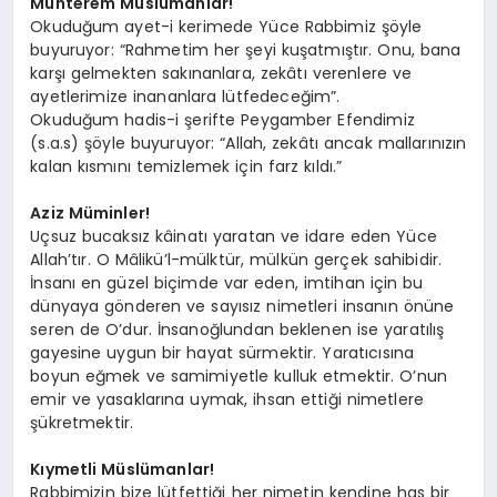
Muhterem Müslümanlar!
Okuduğum ayet-i kerimede Yüce Rabbimiz şöyle
buyuruyor: “Rahmetim her şeyi kuşatmıştır. Onu, bana
karşı gelmekten sakınanlara, zekâtı verenlere ve
ayetlerimize inananlara lütfedeceğim”.
Okuduğum hadis-i şerifte Peygamber Efendimiz
(s.a.s) şöyle buyuruyor: “Allah, zekâtı ancak mallarınızın
kalan kısmını temizlemek için farz kıldı.”
Aziz Müminler!
Uçsuz bucaksız kâinatı yaratan ve idare eden Yüce
Allah’tır. O Mâlikü’l-mülktür, mülkün gerçek sahibidir.
İnsanı en güzel biçimde var eden, imtihan için bu
dünyaya gönderen ve sayısız nimetleri insanın önüne
seren de O’dur. İnsanoğlundan beklenen ise yaratılış
gayesine uygun bir hayat sürmektir. Yaratıcısına
boyun eğmek ve samimiyetle kulluk etmektir. O’nun
emir ve yasaklarına uymak, ihsan ettiği nimetlere
şükretmektir.
Kıymetli Müslümanlar!
Rabbimizin bize lütfettiği her nimetin kendine has bir