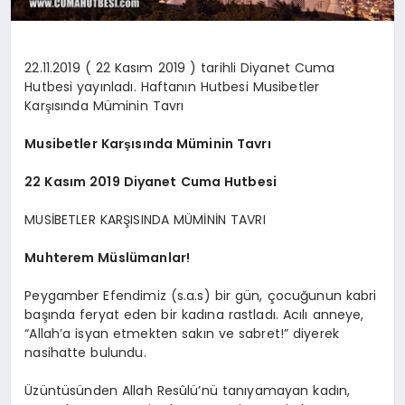
22.11.2019 ( 22 Kasım 2019 ) tarihli Diyanet Cuma
Hutbesi yayınladı. Haftanın Hutbesi Musibetler
Karşısında Müminin Tavrı
Musibetler Karşısında Müminin Tavrı
22 Kasım 2019 Diyanet Cuma Hutbesi
MUSİBETLER KARŞISINDA MÜMİNİN TAVRI
Muhterem Müslümanlar!
Peygamber Efendimiz (s.a.s) bir gün, çocuğunun kabri
başında feryat eden bir kadına rastladı. Acılı anneye,
“Allah’a isyan etmekten sakın ve sabret!” diyerek
nasihatte bulundu.
Üzüntüsünden Allah Resûlü’nü tanıyamayan kadın,