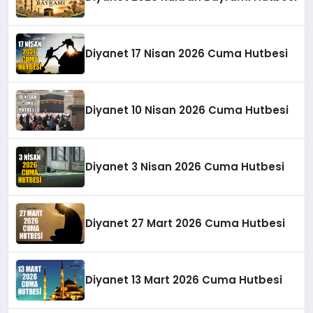
Diyanet 17 Nisan 2026 Cuma Hutbesi
Diyanet 10 Nisan 2026 Cuma Hutbesi
Diyanet 3 Nisan 2026 Cuma Hutbesi
Diyanet 27 Mart 2026 Cuma Hutbesi
Diyanet 13 Mart 2026 Cuma Hutbesi