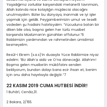
Yaşadığımız zorluklar karşısındaki metanetli tavrımızın,
Allah katında nice kolaylığın müjdecisi olacağını
unutmayalım. Bizler bu dünyaya, inanmak ve iyi işler
yapmak için geldik. Peygamberimizin umut ve teselli
vadeden şu hadisini hatırlayalım: “Vücuduna batan bir
diken bile olsa, başına gelen her türlü musibet
karşısında Müslüman’ın günahları affolunur.”6
Rabbimizin yardımından ve rahmetinden ümidimizi
kesmeyelim.
Resûl-i Ekrem (s.a.s)’in duasıyla Yüce Rabbimize niyaz
edelim: “Biz Allah’a aidiz ve O’na döneceğiz. Allah’ım!
Başıma gelen musibetin mükâfatını senden
bekliyorum, bundan dolayı bana ecir ihsan et, benim
için onu daha hayırlısıyla değiştir.”7
22 KASIM 2019 CUMA HUTBESİ İNDİR!
1 Buhârî, Cenâiz,31.
2 Bakara, 2/155.