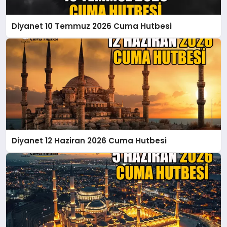
Diyanet 10 Temmuz 2026 Cuma Hutbesi
Diyanet 12 Haziran 2026 Cuma Hutbesi