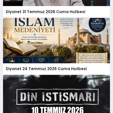
Diyanet 31 Temmuz 2026 Cuma Hutbesi
Diyanet 24 Temmuz 2026 Cuma Hutbesi